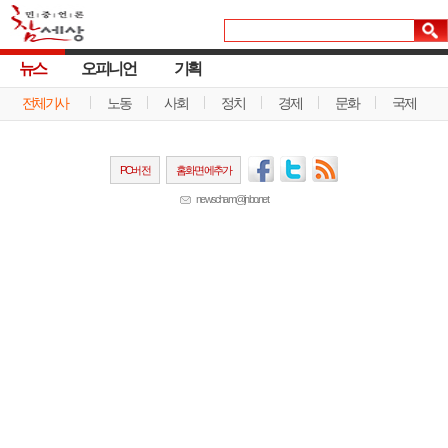
뉴스
오피니언
기획
전체기사
노동
사회
정치
경제
문화
국제
PC버전
홈화면에추가
newscham@jinbo.net