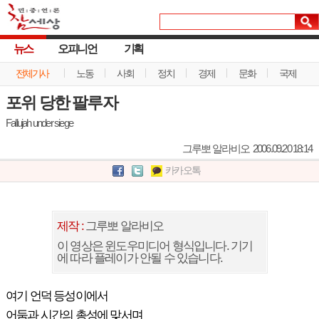
뉴스
오피니언
기획
전체기사
노동
사회
정치
경제
문화
국제
포위 당한 팔루자
Fallujah under siege
그루뽀 알라비오
2006.09.20 18:14
카카오톡
제작 :
그루뽀 알라비오
이 영상은 윈도우미디어 형식입니다. 기기
에 따라 플레이가 안될 수 있습니다.
여기 언덕 등성이에서
어둠과 시간의 총성에 맞서며