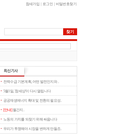
참새가입
|
로그인
|
비밀번호찾기
전력수급 기본계획, 어떤 발전인지와 ..
5월1일, '참세상'이 다시 열립니다
공공재생에너지 확대 및 전환의 필요성..
[안내]
월간지..
노동의 가치를 되찾기 위해 싸웁니다
우리가 투쟁해야 시장을 변하게 만들죠..