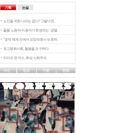
기획
논설
노인을 위한 나라는 없다? 그렇다면, ..
돌봄 노동자-이용자가 희생되는 ‘공멸..
“공적 체계 안에서 요양보호사 보호하..
초고령화사회, 돌봄을 요구하다
라이프 온 마스, 화성 사회주의