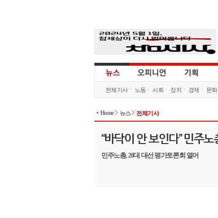
전체기사
노동
사회
정치
경제
문화
Home
뉴스
전체기사
“바닥이 안 보인다” 민주
민주노총, 20대 대선 평가토론회 열어