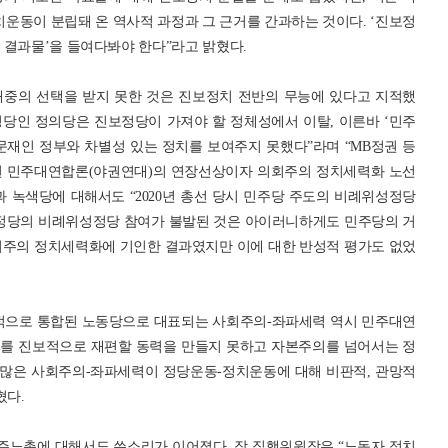
운동이 분립돼 온 역사적 과정과 그 근거를 간과하는 것이다. ‘진보정
 결과물’을 들여다봐야 한다”라고 밝혔다.
대중의 선택을 받지 못한 것은 진보정치 전반의 무능에 있다고 지적했
정당인 정의당은 진보정당이 가져야 할 정체성에서 이탈, 이른바 ‘민주
문재인 정부와 차별성 있는 정치를 보여주지 못했다”라며 “MB정권 등
된 민주대연합론(야권연대)의 연장선상이자 의회주의 정치세력화 노선
 녹색당에 대해서도 “2020년 총선 당시 민주당 주도의 비례위성정당
 정당의 비례위성정당 참여가 불발된 것은 아이러니하게도 민주당의 거
회주의 정치세력화에 기인한 결과였지만 이에 대한 반성적 평가도 없었
치적으로 통합된 노동당으로 대표되는 사회주의-좌파세력 역시 민주대연
회를 진보적으로 재편할 동력을 만들지 못하고 자본주의를 넘어서는 정
“많은 사회주의-좌파세력이 정당운동-정치운동에 대해 비판적, 관망적
혔다.
주노총에 대해서도 쓴소리가 이어졌다. 장 집행위원장은 “노동자 정치