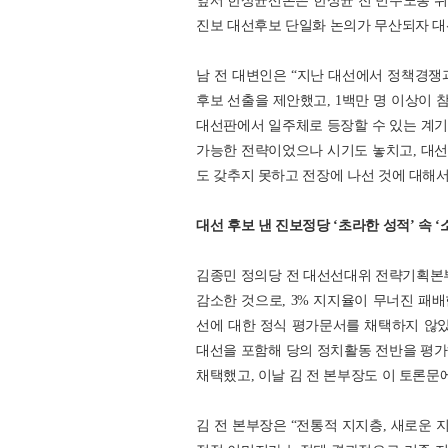
앞서 한상균선본은 한상균 전 민주노총 위
진보 대선후보 단일화 논의가 무산되자 대
남 전 대변인은 “지난 대선에서 정책경쟁
후보 선출을 제안했고, 1백만 명 이상이
대선판에서 일주체로 등장할 수 있는 계기
가능한 전략이었으나 시기도 놓치고, 대
도 갖추지 못하고 전장에 나선 것에 대해
대선 후보 낸 진보정당 ‘초라한 성적’ 속 
김종민 정의당 전 대선선대위 전략기획본부장
감소한 것으로, 3% 지지율이 무너진 패배
선에 대한 정식 평가문서를 채택하지 않았
대선을 포함해 당의 정치활동 전반을 평가
채택했고, 이날 김 전 본부장도 이 토론문
김 전 본부장은 “전통적 지지층, 새로운 지