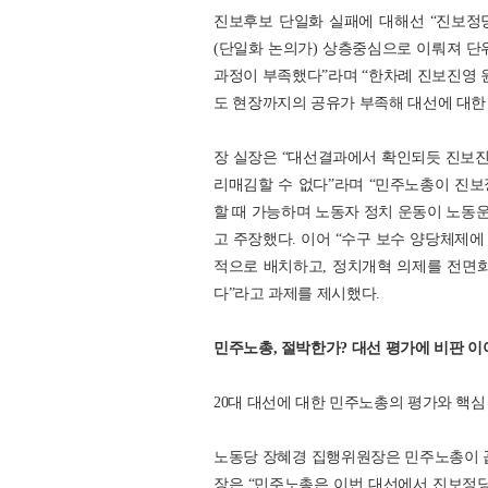
진보후보 단일화 실패에 대해선 “진보정
(단일화 논의가) 상층중심으로 이뤄져 
과정이 부족했다”라며 “한차례 진보진영
도 현장까지의 공유가 부족해 대선에 대한
장 실장은 “대선결과에서 확인되듯 진보
리매김할 수 없다”라며 “민주노총이 진
할 때 가능하며 노동자 정치 운동이 노동
고 주장했다. 이어 “수구 보수 양당체제
적으로 배치하고, 정치개혁 의제를 전면
다”라고 과제를 제시했다.
민주노총, 절박한가? 대선 평가에 비판 
20대 대선에 대한 민주노총의 평가와 핵심
노동당 장혜경 집행위원장은 민주노총이 꼽
장은 “민주노총은 이번 대선에서 진보정당