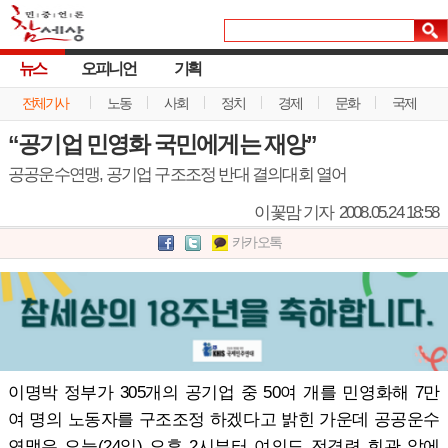
뉴스
오피니언
기획
전체기사
노동
사회
정치
경제
문화
국제
“공기업 민영화 국민에게는 재앙”
공공운수연맹, 공기업 구조조정 반대 결의대회 열어
이꽃맘 기자
2008.05.24 18:58
카카오톡
이명박 정부가 305개의 공기업 중 50여 개를 민영화해 7만
여 명의 노동자를 구조조정 하겠다고 밝힌 가운데 공공운수
연맹은 오늘(24일) 오후 2시부터 여의도 전경련 회관 앞에