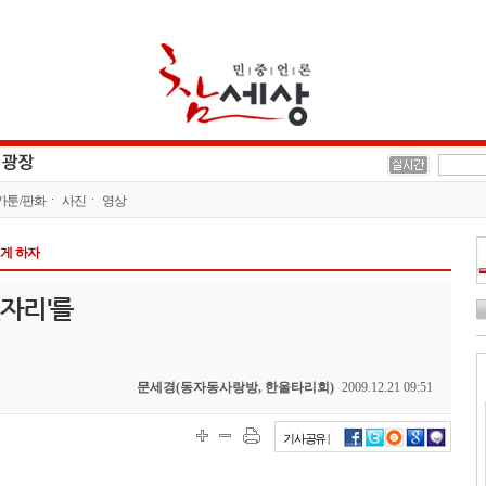
카툰/판화
사진
영상
게 하자
자리'를
문세경(동자동사랑방, 한울타리회)
2009.12.21 09:51
기사공유 |