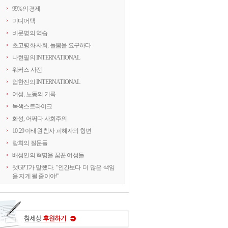
99%의 경제
미디어택
비문명의 역습
초고령화 사회, 돌봄을 요구하다
나현필의 INTERNATIONAL
워커스 사전
엄한진의 INTERNATIONAL
여성, 노동의 기록
녹색스트라이크
화성, 어쩌다 사회주의
10.29 이태원 참사 피해자의 항변
랑희의 질문들
배성인의 혁명을 꿈꾼 여성들
챗GPT가 말했다. "인간보다 더 많은 색임
을 지게 될 줄이야!"
연정의 르포
약속의 8회, 위기를 돌려세우는 녹색 스트
라이크
양지로 떠오른 국정원, 이적異的 행위의