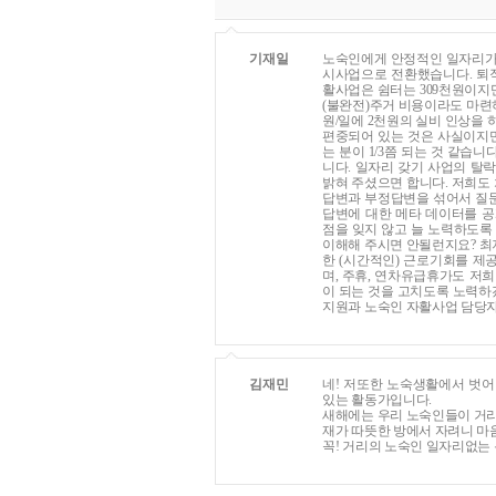
기재일
노숙인에게 안정적인 일자리가 
시사업으로 전환했습니다. 퇴
활사업은 쉼터는 309천원이지
(불완전)주거 비용이라도 마련
원/일에 2천원의 실비 인상을
편중되어 있는 것은 사실이지만
는 분이 1/3쯤 되는 것 같습
니다. 일자리 갖기 사업의 탈
밝혀 주셨으면 합니다. 저희도
답변과 부정답변을 섞어서 질문
답변에 대한 메타 데이터를 공
점을 잊지 않고 늘 노력하도록
이해해 주시면 안될런지요? 최
한 (시간적인) 근로기회를 제
며, 주휴, 연차유급휴가도 저
이 되는 것을 고치도록 노력하
지원과 노숙인 자활사업 담당
김재민
네! 저또한 노숙생활에서 벗어
있는 활동가입니다.
새해에는 우리 노숙인들이 거
재가 따뜻한 방에서 자려니 마
꼭! 거리의 노숙인 일자리없는