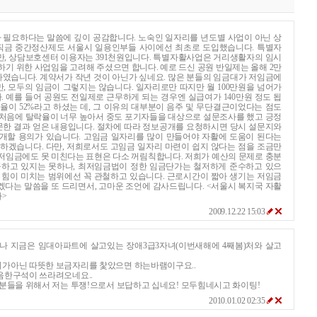
필요하다는 말씀에 깊이 공감합니다. 노숙인 일자리를 년도별 사업이 아닌 상
직금 중간정산제도 서울시 일용인부들 사이에선 최초로 도입했습니다. 특별자
만, 상담보호센터 이용자는 391천원입니다. 특별자활사업은 거리생활자의 임시
하기 위한 사업임을 고려해 주셨으면 합니다. 예로 드신 공원 반일제는 올해 2만
 하였습니다. 계약서가 작년 것이 아닌가 싶네요. 많은 분들의 임금대가 저임금에
, 모두의 임금이 그렇지는 않습니다. 일자리로만 따지만 월 100만원을 넘어가
니다. 예를 들어 공원도 전일제로 근무하게 되는 경우엔 실급여가 140만원 정도 됩
락율이 52%라고 하셨는 데, 그 이유의 대부분이 음주 및 무단결근이었다는 점도
 처음에 탈락율이 너무 높아서 중도 포기자들을 대상으로 설문조사를 했고 긍정
한 결과 얻은 내용입니다. 절차에 따라 정보공개를 요청하시면 당시 설문지와
개할 용의가 있습니다. 고임금 일자리를 많이 만들어야 자활에 도움이 된다는
 하겠습니다. 다만, 저희로서도 고임금 일자리 마련이 쉽지 않다는 점을 조금만
저임금에도 못 미친다는 표현은 다소 꺼림칙합니다. 저희가 예산의 문제로 충분
공하고 있지는 못하나, 최저임금법이 정한 임금단가는 철저하게 준수하고 있으
희 힘이 미치는 범위에선 꼭 관철하고 있습니다. 근로시간이 짧아 생기는 저임금
겠다는 말씀을 또 드리면서, 고마운 조언에 감사드립니다. <서울시 복지국 자활
자>
2009.12.22 15:03
나 지금은 임대아파트에 살고있는 장애3급3자녀(이번새해에 4째봄)처와 살고
리가아닌 따뜻한 보금자리를 찿았으면 하는바램이구요..
음한구석이 쓰라려오네요..
 분들을 위해서 저는 투쟁!으로서 보답하고 십네요! 모두힘네시고 화이팅!
2010.01.02 02:35