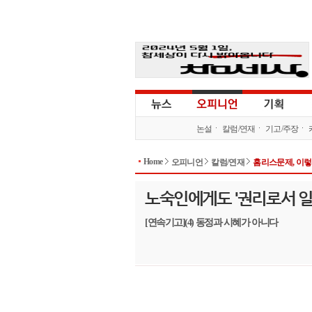
논설
칼럼/연재
기고/주장
Home
오피니언
칼럼/연재
홈리스문제, 이렇
노숙인에게도 '권리로서 일
[연속기고](4) 동정과 시혜가 아니다