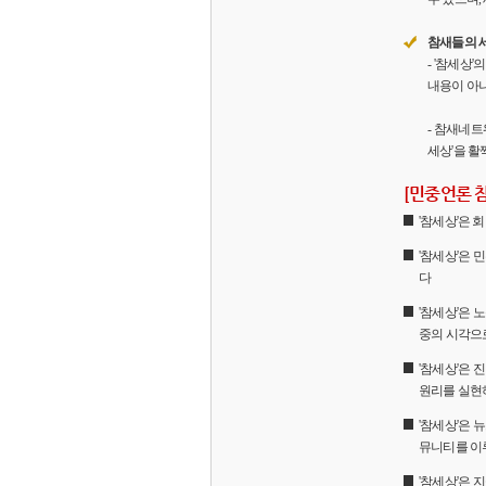
참새들의 
- '참세상
내용이 아니
- 참새네트
세상'을 활
[민중언론 
'참세상'은
'참세상'은 
다
'참세상'은 
중의 시각으
'참세상'은
원리를 실현
'참세상'은 
뮤니티를 이
'참세상'은