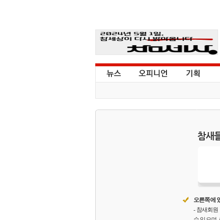
참새들
오른쪽에 있
- 참새회
수 있으며,