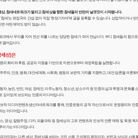
세상, 참새네트워크가 열리고 참세상을 향한 참새들의 반란의 날갯짓이 시작됩니다.
'의 '참새'는 편집국의 간섭 없이 직접 '현장기자석'에 글을 등록할 수 있습니다. 상업적이거나
면 어떤 제약도 받지 않습니다.
워크에서 무리를 지어 전선 위를 나르는 당당한 참새가 되어 만납시다. 부디 참새들의 힘으로 
짝 열어갑시다.
참세상]은
 회원의 회비와 후원, 공공의 지원을 기반으로 자본으로부터 재정독립을 실현합니다.
민주주의, 인권, 평화, 대안세계화, 사회화, 평등의 보편적 가치를 지향하고, 대안 담론을 여론
노동자, 농민, 빈민, 여성, 장애인, 이주노동자, 청소년, 성소수자 등 민중의 삶과 투쟁과 문화를 
로 깊이있게 보도하는 민중의 미디어입니다.
 진보적 미디어컨텐츠생산자네트워크를 통해, 민중운동의 공적 자산으로서의 운영원리와 민
하는 미디어입니다.
뉴스, 영상, 칼럼주장, 디카, 피플파워 등 참세상의 고유 컨텐츠와 진보적 언론 매체 및 회원 
루어가는 미디어입니다.
 지금까지와는 다른 세상, 참세상을 바라는 모든 사회 구성원의 희망이자, 보편과 상식의 사회