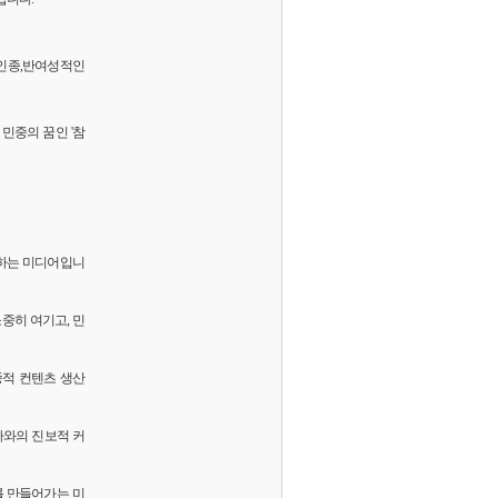
 반인종,반여성적인
민중의 꿈인 '참
화하는 미디어입니
소중히 여기고, 민
중적 컨텐츠 생산
독자와의 진보적 커
를 만들어가는 미