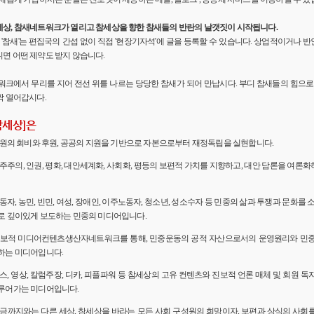
세상, 참새네트워크가 열리고 참세상을 향한 참새들의 반란의 날갯짓이 시작됩니다.
'의 '참새'는 편집국의 간섭 없이 직접 '현장기자석'에 글을 등록할 수 있습니다. 상업적이거나
면 어떤 제약도 받지 않습니다.
워크에서 무리를 지어 전선 위를 나르는 당당한 참새가 되어 만납시다. 부디 참새들의 힘으로 
짝 열어갑시다.
참세상]은
 회원의 회비와 후원, 공공의 지원을 기반으로 자본으로부터 재정독립을 실현합니다.
민주주의, 인권, 평화, 대안세계화, 사회화, 평등의 보편적 가치를 지향하고, 대안 담론을 여론
노동자, 농민, 빈민, 여성, 장애인, 이주노동자, 청소년, 성소수자 등 민중의 삶과 투쟁과 문화를 
로 깊이있게 보도하는 민중의 미디어입니다.
 진보적 미디어컨텐츠생산자네트워크를 통해, 민중운동의 공적 자산으로서의 운영원리와 민
하는 미디어입니다.
뉴스, 영상, 칼럼주장, 디카, 피플파워 등 참세상의 고유 컨텐츠와 진보적 언론 매체 및 회원 
루어가는 미디어입니다.
 지금까지와는 다른 세상, 참세상을 바라는 모든 사회 구성원의 희망이자, 보편과 상식의 사회