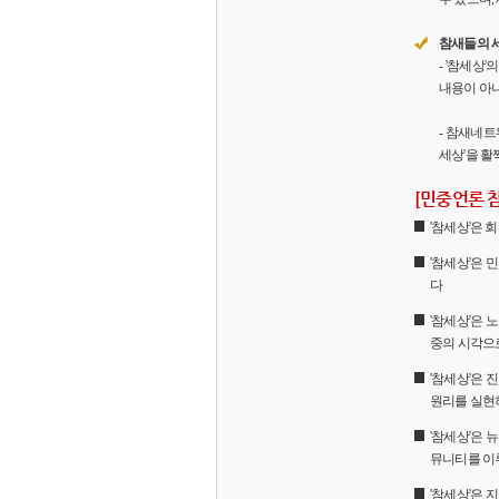
참새들의 
- '참세상
내용이 아니
- 참새네트
세상'을 활
[민중언론 
'참세상'은
'참세상'은 
다
'참세상'은 
중의 시각으
'참세상'은
원리를 실현
'참세상'은 
뮤니티를 이
'참세상'은