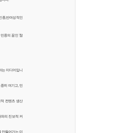
 반인종,반여성적인
민중의 꿈인 '참
화하는 미디어입니
소중히 여기고, 민
중적 컨텐츠 생산
독자와의 진보적 커
를 만들어가는 미