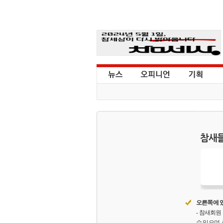
참새들
오른쪽에 있
- 참새회
수 있으며,