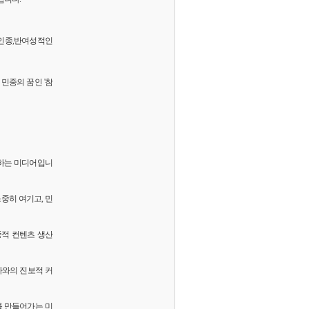
 반인종,반여성적인
민중의 꿈인 '참
화하는 미디어입니
소중히 여기고, 민
중적 컨텐츠 생산
독자와의 진보적 커
를 만들어가는 미