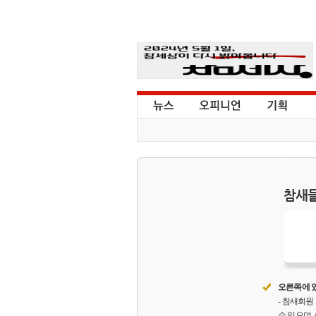
참새들
오른쪽에 있
- 참새회
수 있으며,