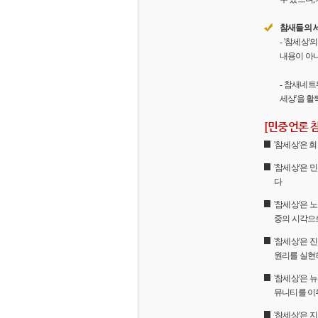
참새들의 
- '참세상
내용이 아니
- 참새네트
세상'을 활
[민중언론 
'참세상'은
'참세상'은 
다
'참세상'은 
중의 시각으
'참세상'은
원리를 실현
'참세상'은 
뮤니티를 이
'참세상'은