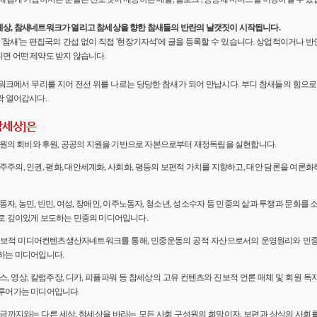
세상, 참새네트워크가 열리고 참세상을 향한 참새들의 반란의 날갯짓이 시작됩니다.
'의 '참새'는 편집국의 간섭 없이 직접 '현장기자석'에 글을 등록할 수 있습니다. 상업적이거나
면 어떤 제약도 받지 않습니다.
워크에서 무리를 지어 전선 위를 나르는 당당한 참새가 되어 만납시다. 부디 참새들의 힘으로 
짝 열어갑시다.
참세상]은
 회원의 회비와 후원, 공공의 지원을 기반으로 자본으로부터 재정독립을 실현합니다.
민주주의, 인권, 평화, 대안세계화, 사회화, 평등의 보편적 가치를 지향하고, 대안 담론을 여론
노동자, 농민, 빈민, 여성, 장애인, 이주노동자, 청소년, 성소수자 등 민중의 삶과 투쟁과 문화를 
로 깊이있게 보도하는 민중의 미디어입니다.
 진보적 미디어컨텐츠생산자네트워크를 통해, 민중운동의 공적 자산으로서의 운영원리와 민
하는 미디어입니다.
뉴스, 영상, 칼럼주장, 디카, 피플파워 등 참세상의 고유 컨텐츠와 진보적 언론 매체 및 회원 
루어가는 미디어입니다.
 지금까지와는 다른 세상, 참세상을 바라는 모든 사회 구성원의 희망이자, 보편과 상식의 사회