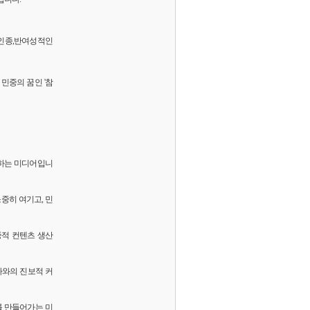
 반인종,반여성적인
민중의 꿈인 '참
화하는 미디어입니
소중히 여기고, 민
중적 컨텐츠 생산
독자와의 진보적 커
를 만들어가는 미