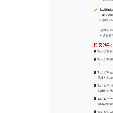
참새들의 
- '참세상
내용이 아니
- 참새네트
세상'을 활
[민중언론 
'참세상'은
'참세상'은 
다
'참세상'은 
중의 시각으
'참세상'은
원리를 실현
'참세상'은 
뮤니티를 이
'참세상'은