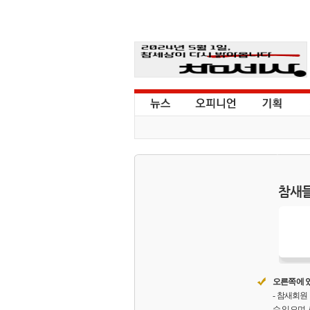
참새들
오른쪽에 있
- 참새회
수 있으며,