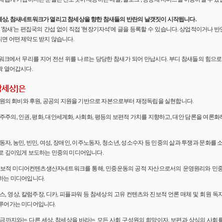
세상, 참새네트워크가 열리고 참세상을 향한 참새들의 반란의 날갯짓이 시작됩니다.
'의 '참새'는 편집국의 간섭 없이 직접 '현장기자석'에 글을 등록할 수 있습니다. 상업적이거나
면 어떤 제약도 받지 않습니다.
워크에서 무리를 지어 전선 위를 나르는 당당한 참새가 되어 만납시다. 부디 참새들의 힘으로 
짝 열어갑시다.
참세상]은
 회원의 회비와 후원, 공공의 지원을 기반으로 자본으로부터 재정독립을 실현합니다.
민주주의, 인권, 평화, 대안세계화, 사회화, 평등의 보편적 가치를 지향하고, 대안 담론을 여론
노동자, 농민, 빈민, 여성, 장애인, 이주노동자, 청소년, 성소수자 등 민중의 삶과 투쟁과 문화를 
로 깊이있게 보도하는 민중의 미디어입니다.
 진보적 미디어컨텐츠생산자네트워크를 통해, 민중운동의 공적 자산으로서의 운영원리와 민
하는 미디어입니다.
뉴스, 영상, 칼럼주장, 디카, 피플파워 등 참세상의 고유 컨텐츠와 진보적 언론 매체 및 회원 
루어가는 미디어입니다.
 지금까지와는 다른 세상, 참세상을 바라는 모든 사회 구성원의 희망이자, 보편과 상식의 사회