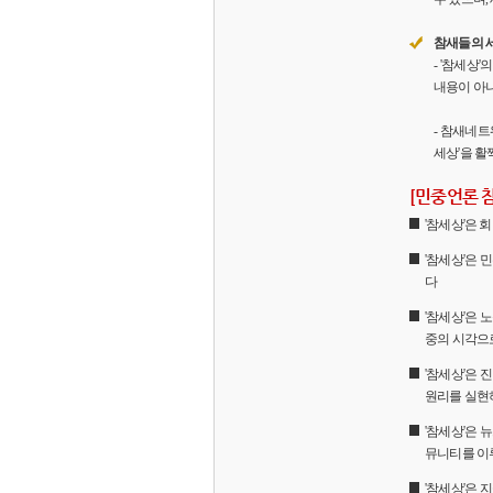
참새들의 
- '참세상
내용이 아니
- 참새네트
세상'을 활
[민중언론 
'참세상'은
'참세상'은 
다
'참세상'은 
중의 시각으
'참세상'은
원리를 실현
'참세상'은 
뮤니티를 이
'참세상'은