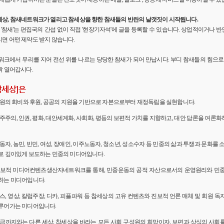
세상, 참새네트워크가 열리고 참세상을 향한 참새들의 반란의 날갯짓이 시작됩니다.
'의 '참새'는 편집국의 간섭 없이 직접 '현장기자석'에 글을 등록할 수 있습니다. 상업적이거나
면 어떤 제약도 받지 않습니다.
워크에서 무리를 지어 전선 위를 나르는 당당한 참새가 되어 만납시다. 부디 참새들의 힘으로 
짝 열어갑시다.
참세상]은
 회원의 회비와 후원, 공공의 지원을 기반으로 자본으로부터 재정독립을 실현합니다.
민주주의, 인권, 평화, 대안세계화, 사회화, 평등의 보편적 가치를 지향하고, 대안 담론을 여론
노동자, 농민, 빈민, 여성, 장애인, 이주노동자, 청소년, 성소수자 등 민중의 삶과 투쟁과 문화를 
로 깊이있게 보도하는 민중의 미디어입니다.
 진보적 미디어컨텐츠생산자네트워크를 통해, 민중운동의 공적 자산으로서의 운영원리와 민
하는 미디어입니다.
뉴스, 영상, 칼럼주장, 디카, 피플파워 등 참세상의 고유 컨텐츠와 진보적 언론 매체 및 회원 
루어가는 미디어입니다.
 지금까지와는 다른 세상, 참세상을 바라는 모든 사회 구성원의 희망이자, 보편과 상식의 사회