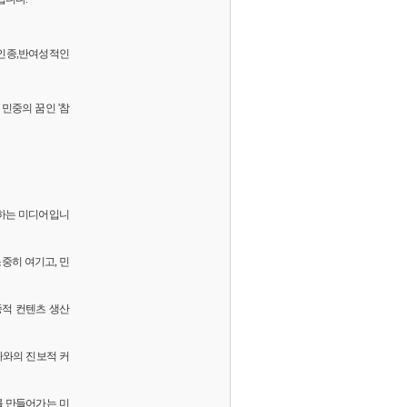
 반인종,반여성적인
민중의 꿈인 '참
화하는 미디어입니
소중히 여기고, 민
중적 컨텐츠 생산
독자와의 진보적 커
를 만들어가는 미