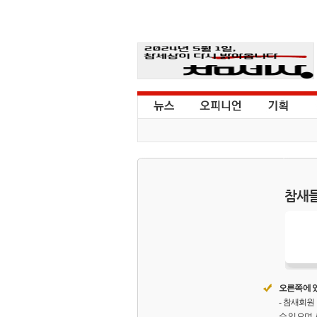
참새들
오른쪽에 있
- 참새회
수 있으며,