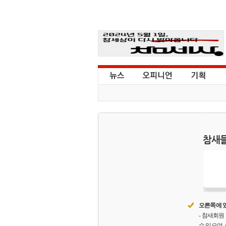
참새들
오른쪽에 있
- 참새회
수 있으며,