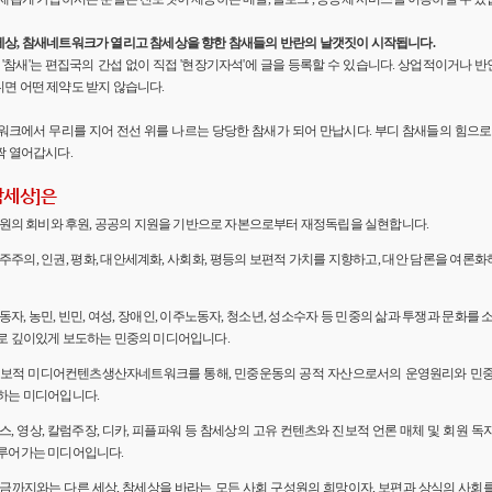
세상, 참새네트워크가 열리고 참세상을 향한 참새들의 반란의 날갯짓이 시작됩니다.
'의 '참새'는 편집국의 간섭 없이 직접 '현장기자석'에 글을 등록할 수 있습니다. 상업적이거나
면 어떤 제약도 받지 않습니다.
워크에서 무리를 지어 전선 위를 나르는 당당한 참새가 되어 만납시다. 부디 참새들의 힘으로 
짝 열어갑시다.
참세상]은
 회원의 회비와 후원, 공공의 지원을 기반으로 자본으로부터 재정독립을 실현합니다.
민주주의, 인권, 평화, 대안세계화, 사회화, 평등의 보편적 가치를 지향하고, 대안 담론을 여론
노동자, 농민, 빈민, 여성, 장애인, 이주노동자, 청소년, 성소수자 등 민중의 삶과 투쟁과 문화를 
로 깊이있게 보도하는 민중의 미디어입니다.
 진보적 미디어컨텐츠생산자네트워크를 통해, 민중운동의 공적 자산으로서의 운영원리와 민
하는 미디어입니다.
뉴스, 영상, 칼럼주장, 디카, 피플파워 등 참세상의 고유 컨텐츠와 진보적 언론 매체 및 회원 
루어가는 미디어입니다.
 지금까지와는 다른 세상, 참세상을 바라는 모든 사회 구성원의 희망이자, 보편과 상식의 사회