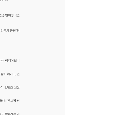
 반인종,반여성적인
민중의 꿈인 '참
화하는 미디어입니
소중히 여기고, 민
중적 컨텐츠 생산
독자와의 진보적 커
를 만들어가는 미