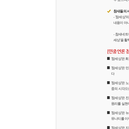
참새들의 
- '참세상
내용이 아니
- 참새네트
세상'을 활
[민중언론 
'참세상'은
'참세상'은 
다
'참세상'은 
중의 시각으
'참세상'은
원리를 실현
'참세상'은 
뮤니티를 이
'참세상'은