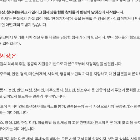
세상, 참새네트워크가 열리고 참세상을 향한 참새들의 반란의 날갯짓이 시작됩니다.
'의 '참새'는 편집국의 간섭 없이 직접 '현장기자석'에 글을 등록할 수 있습니다. 상업적이거나
면 어떤 제약도 받지 않습니다.
워크에서 무리를 지어 전선 위를 나르는 당당한 참새가 되어 만납시다. 부디 참새들의 힘으로 
짝 열어갑시다.
참세상]은
 회원의 회비와 후원, 공공의 지원을 기반으로 자본으로부터 재정독립을 실현합니다.
민주주의, 인권, 평화, 대안세계화, 사회화, 평등의 보편적 가치를 지향하고, 대안 담론을 여론
노동자, 농민, 빈민, 여성, 장애인, 이주노동자, 청소년, 성소수자 등 민중의 삶과 투쟁과 문화를 
로 깊이있게 보도하는 민중의 미디어입니다.
 진보적 미디어컨텐츠생산자네트워크를 통해, 민중운동의 공적 자산으로서의 운영원리와 민
하는 미디어입니다.
뉴스, 영상, 칼럼주장, 디카, 피플파워 등 참세상의 고유 컨텐츠와 진보적 언론 매체 및 회원 
루어가는 미디어입니다.
 지금까지와는 다른 세상, 참세상을 바라는 모든 사회 구성원의 희망이자, 보편과 상식의 사회