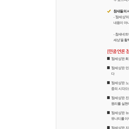
참새들의 
- '참세상
내용이 아니
- 참새네트
세상'을 활
[민중언론 
'참세상'은
'참세상'은 
다
'참세상'은 
중의 시각으
'참세상'은
원리를 실현
'참세상'은 
뮤니티를 이
'참세상'은