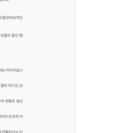
 반인종,반여성적인
민중의 꿈인 '참
화하는 미디어입니
소중히 여기고, 민
중적 컨텐츠 생산
독자와의 진보적 커
를 만들어가는 미