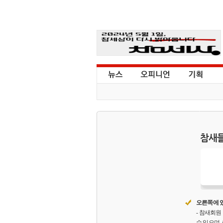
참새들
오른쪽에 있
- 참새회
수 있으며,