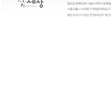
참세상 등록번호: 서울 아 00111 | 등록일자
서울
서울시 서대문구 독립문로8길 23 
별도의 표기가 없는 한 '참세상'이 생