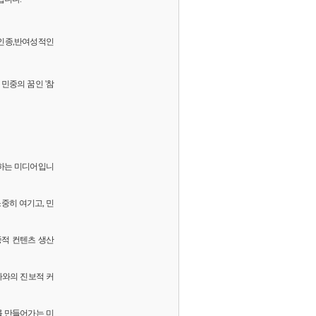
 반인종,반여성적인
민중의 꿈인 '참
화하는 미디어입니
소중히 여기고, 민
중적 컨텐츠 생산
독자와의 진보적 커
를 만들어가는 미