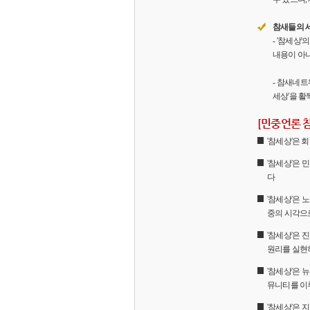
참새들의 
- '참세상
내용이 아니
- 참새네트
세상'을 활
[민중언론 
'참세상'은
'참세상'은 
다
'참세상'은 
중의 시각으
'참세상'은
원리를 실현
'참세상'은 
뮤니티를 이
'참세상'은