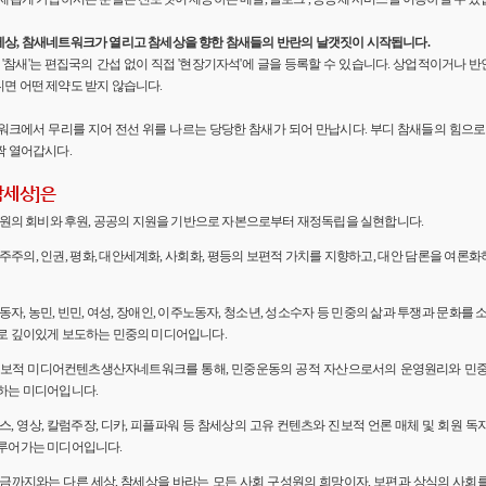
세상, 참새네트워크가 열리고 참세상을 향한 참새들의 반란의 날갯짓이 시작됩니다.
'의 '참새'는 편집국의 간섭 없이 직접 '현장기자석'에 글을 등록할 수 있습니다. 상업적이거나
면 어떤 제약도 받지 않습니다.
워크에서 무리를 지어 전선 위를 나르는 당당한 참새가 되어 만납시다. 부디 참새들의 힘으로 
짝 열어갑시다.
참세상]은
 회원의 회비와 후원, 공공의 지원을 기반으로 자본으로부터 재정독립을 실현합니다.
민주주의, 인권, 평화, 대안세계화, 사회화, 평등의 보편적 가치를 지향하고, 대안 담론을 여론
노동자, 농민, 빈민, 여성, 장애인, 이주노동자, 청소년, 성소수자 등 민중의 삶과 투쟁과 문화를 
로 깊이있게 보도하는 민중의 미디어입니다.
 진보적 미디어컨텐츠생산자네트워크를 통해, 민중운동의 공적 자산으로서의 운영원리와 민
하는 미디어입니다.
뉴스, 영상, 칼럼주장, 디카, 피플파워 등 참세상의 고유 컨텐츠와 진보적 언론 매체 및 회원 
루어가는 미디어입니다.
 지금까지와는 다른 세상, 참세상을 바라는 모든 사회 구성원의 희망이자, 보편과 상식의 사회