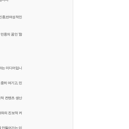
 반인종,반여성적인
민중의 꿈인 '참
화하는 미디어입니
소중히 여기고, 민
중적 컨텐츠 생산
독자와의 진보적 커
를 만들어가는 미