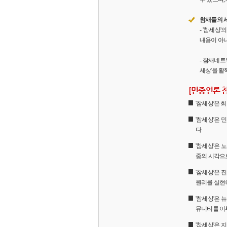
참새들의 
- '참세상
내용이 아니
- 참새네트
세상'을 활
[민중언론 
'참세상'은
'참세상'은 
다
'참세상'은 
중의 시각으
'참세상'은
원리를 실현
'참세상'은 
뮤니티를 이
'참세상'은