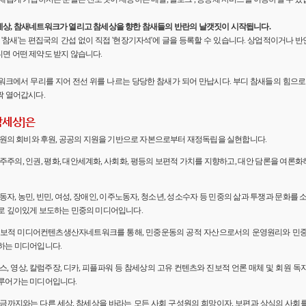
세상, 참새네트워크가 열리고 참세상을 향한 참새들의 반란의 날갯짓이 시작됩니다.
'의 '참새'는 편집국의 간섭 없이 직접 '현장기자석'에 글을 등록할 수 있습니다. 상업적이거나
면 어떤 제약도 받지 않습니다.
워크에서 무리를 지어 전선 위를 나르는 당당한 참새가 되어 만납시다. 부디 참새들의 힘으로 
짝 열어갑시다.
참세상]은
 회원의 회비와 후원, 공공의 지원을 기반으로 자본으로부터 재정독립을 실현합니다.
민주주의, 인권, 평화, 대안세계화, 사회화, 평등의 보편적 가치를 지향하고, 대안 담론을 여론
노동자, 농민, 빈민, 여성, 장애인, 이주노동자, 청소년, 성소수자 등 민중의 삶과 투쟁과 문화를 
로 깊이있게 보도하는 민중의 미디어입니다.
 진보적 미디어컨텐츠생산자네트워크를 통해, 민중운동의 공적 자산으로서의 운영원리와 민
하는 미디어입니다.
뉴스, 영상, 칼럼주장, 디카, 피플파워 등 참세상의 고유 컨텐츠와 진보적 언론 매체 및 회원 
루어가는 미디어입니다.
 지금까지와는 다른 세상, 참세상을 바라는 모든 사회 구성원의 희망이자, 보편과 상식의 사회