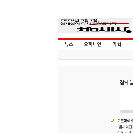
참새들
오른쪽에 있
- 참새회
수 있으며,