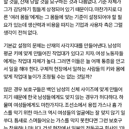
할 것을
,
산재 당할 것을 요구하는 것과 다름없다
.
기준 자체가
그가 감당하기 힘들게 상정되어 있기 때문이다
.
마찬가지로 다
른
‘
여러 몸들
’
에게는 그 몸들에 맞는 기준이 설정되어야 할 필
요가 있는데 생산력과 비용을 따지는 기업과 사용자 측은 그럴
생각이 전혀 없다
.
기본값 설정의 문제는 산재의 사각지대를 만들어낸다
.
남성의
평균 키에 맞게 만들어진 작업대가 있다고 치자
.
여성 노동자들
에게는 작업대 자체가 높다
.
그러면 이들은 늘 어깨 통증을 안고
서 일을 해야 한다
.
구체적 현장에서 일하는 사람들의 키와 몸에
맞게 작업대 높이가 조정될 수는 없는 것일까
?
많은 경우 보호구들은 백인 남성의 신체 사이즈에 맞게 만들어
지기 때문에 한국 남성들에게도 맞지 않는 경우가 허다하다
.
하
물며 여성들에게도 마찬가지다
.
조선소에서 용접 가스나 흄 가
스를 막기 위한 마스크 역시 여성들의 얼굴에는 잘 맞지 않기 일
쑤다
.
틈새로 스며들어오는 가스를 막지 못한다면 그런 보호구
는 착용하나 마나다
.
건설 현장에서 일본의 전동공구 회사인
‘
마