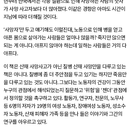
년부터 한국에서는 각종 질환으로 인해 사망하는 사람의 숫자
가 사망 사고자보다 더 많아졌다
.
이같은 경향은 아마도 시간이
지남에 따라 더해질 것이다
.
‘
사망자
’
만 두고 얘기해도 이럴진대
,
노동으로 인해 병을 얻고
아픈 몸으로 살아가는 사람들은 얼마나 많을까
?
죽지만 않으면
되는 게 아니다
.
아프지 않아야 하는데 일하는 사람들은 거의 다
아프다
.
이 책은 산재 사망사고가 아닌 질병 산재 사망만을 다루고 있는
책은 아니다
.
질병에 좀 더 주안점을 두고 있기는 하지만 죽음만
을 다루고 있는 것도 아니다
.
그보다는 노동자의 건강이 그동안
누구의 관점에서 해석되었는지 질문하고
‘
위험
’
을
‘
젠더
’
관점에
서 정의할 것을 촉구하고 있다
.
활동가
,
연구자
,
전문의
,
노무사
등
6
명의 저자가
19
명의 여성 노동자
,
장애여성 노동자
,
성소수
자 노동자
,
산재 피해자 가족 등을 만나 들은 이야기와 그간의
연구를 아우르고 있다
.