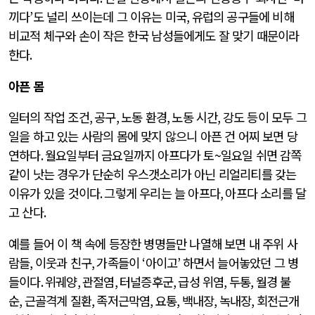
끼다
’
도 널리 쓰이는데 그 이유는 미국
,
유럽의 공구들에 비해
비교적 체구와 손이 작은 한국 남성들에게도 잘 맞기 때문이라
한다
.
아픈 몸
일터의 작업 조건
,
공구
,
노동 환경
,
노동 시간
,
강도 등이 모두 그
일을 하고 있는 사람의 몸에 맞지 않으니 아픈 건 어찌 보면 당
연하다
.
월요일부터 금요일까지 아프다가 토
~
일요일 쉬면 감쪽
같이 낫는 경우가 단순히 우스갯소리가 아닌 리얼리티를 갖는
이유가 있을 것이다
.
그렇게 우리는 늘 아프다
,
아프다 소리를 달
고 산다
.
예를 들어 이 책 속에 등장한 병명들만 나열해 보면 내 주위 사
람들
,
이웃과 친구
,
가족들이
‘
아이고
’
하면서 늘어놓았던 그 병
들이다
.
위궤양
,
관절염
,
터널증후군
,
급성 위염
,
두통
,
월경 불
순
,
근골격계 질환
,
족저근막염
,
요통
,
백내장
,
녹내장
,
회전근개