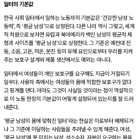
일터의 기본값
한국 사회 일터에서 일하는 노동자의 기본값은
‘
건강한 남성 노
동력
’,
즉
‘
평균 남성
’
으로 상정된다
.
다른 나라 역시 그렇고
,
세계
적 차원으로 보자면 유럽과 북아메리카 백인 남성의 평균적 체
형과 사이즈를
‘
평균 남성
’
으로 상정한다
.
그 기준은 예컨대 진
동
,
소음
,
고온
,
저온
,
분진 등의 유해 요인으로부터 우리를 지켜
주는 보호구 설계와 제품 생산에서도 예외는 아니다
.
일터에서 여성들이 개인 보호구를 요구해도 지급이 거절되기
일쑤다
.
사용자 측에서는 여성들의 몸에 적합한 보호구가 없다
고 핑계를 댄다
.
아마도 그것이 사실일 것이라는 점이 역설적으
로 이 노동 현장의 기본값이 어떻게 설정되어 있는지를 잘 드러
내준다
.
‘
평균 남성의 몸에 맞춰진 일터
’
라는 현실은 이로부터 배제되거
나 그 기준에 미달하는 사람들을 추려낼 수 있게 해준다
.
여성
,
‘
평균 남성
’
에 못 미치는 남성
,
성소수자
,
자본이 요구하는 몸을