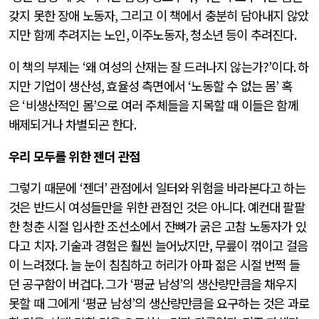
갖지 못한 장애 노동자
,
그리고 이 책에서 충분히 담아내지 않았
지만 함께 추려지는 노인
,
이주노동자
,
청소년 등이 추려진다
.
이 책의 부제는
‘
왜 여성의 산재는 잘 드러나지 않는가
?’
이다
.
하
지만 기업이 생산성
,
효율성 측면에서
‘
노동할 수 없는 몸
’
혹
은
‘
비생산적인 몸
’
으로 여러 주체들을 지목할 때 이들은 함께
배제되거나 차별되곤 한다
.
우리 모두를 위한 젠더 관점
그렇기 때문에
‘
젠더
’
관점에서 일터와 위험을 바라본다고 하는
것은 반드시 여성들만을 위한 관점인 것은 아니다
.
예컨대 팔팔
한 청춘 시절 입사한 조선소에서 잔뼈가 굵은 고참 노동자가 있
다고 치자
.
기술과 경험은 훨씬 늘어났지만, 무릎이 꺾이고 걸음
이 느려졌다
.
늘 눈이 침침하고 허리가 아파 젊은 시절 번쩍 들
던 공구함이 버겁다
.
그가
‘
평균 남성
’
의 생산량만큼을 채우지
못할 때 그에게
‘
평균 남성
’
의 생산량만큼을 요구하는 것은 과로