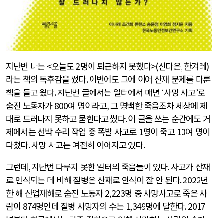
지난번 나는
<
오늘도
2
명이 퇴근하지 못했다
>(
신다은
,
한겨레
)
라는 책의 독후감을 썼다
.
이번에도 그에 이어 산재 문제를 다룬
책을 들고 왔다
.
지난번 글에서는 일터에서 매년
‘
사망 사고
’
로
숨진 노동자가
800
여 명이라고
,
그 명백한 죽음조차 세상에 제
대로 드러나지 못하고 묻힌다고 썼다
.
이 글을 쓰는 순간에도 거
제에서는 선박 수리 작업 중 폭발 사고로
1
명이 죽고
10
여 명이
다쳤다
.
사망 사고는 여전히 이어지고 있다
.
그런데
,
지난번 다루지 못한 일터의 죽음들이 있다
.
사고가 산재
로 인식되는 데 비해 질병은 산재로 인식이 잘 안 된다
. 2022
년
한 해 산업재해로 숨진 노동자
2,223
명 중 사망사고로 죽은 사
람이
874
명인데 질병 사망자의 수는
1,349
명에 달한다
. 2017