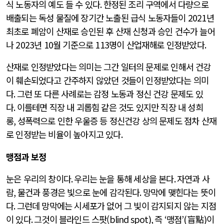
식 노동자의 예도 들 수 있다
.
한정된 조리 구역에서 다량으로
배출되는 독성 물질에 장기간 노출된 급식 노동자들이
2021
년
최초로 폐암이 산재로 승인된 후 산재 신청과 승인 건수가 늘어
나
2023
년
10
월 기준으로
113
명이 산업재해로 인정받았다
.
산재로 인정받았다는 의미는 그간 일터의 문제로 인해서 건강
이 훼손되었다고 간주하지 않았던 것들이 인정받았다는 의미
다
.
그런 또 다른 사례로는 감정 노동과 정신 건강 문제도 있
다
.
이를테면 직장 내 괴롭힘 같은 것도 있지만 직장 내 성희
롱
,
성폭력으로 인한 우울증 등 정신건강 상의 문제도 점차 산재
로 인정받는 비율이 높아지고 있다
.
맹점과 보정
눈은 우리의 창이다
.
우리는 눈을 통해 세상을 본다
.
자연과 사
람
,
물건과 풍경은 빛으로 눈에 감각된다
.
망막에 맺힌다는 뜻이
다
.
그런데 망막에는 시세포가 없어 그 빛이 감지되지 않는 지점
이 있다
.
그것이 블라인드 스팟(
blind spot),
즉
‘
맹점
’(
盲點
)
이