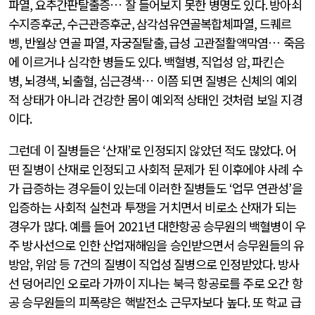
파열
,
요추간판탈출증… 잘 들어보지 못한 병명도 있다
.
방아쇠
수지증후군
,
수근관증후군
,
삼각섬유연골복합체파열
,
드퀘르
벵
,
반월상 연골 파열
,
자궁질탈출
,
급성 고관절활액막염… 죽음
에 이르거나 심각한 병들도 있다
.
백혈병
,
직업성 암
,
파킨슨
병
,
뇌경색
,
뇌출혈
,
심근경색… 이쯤 되면 질병은 신체의 예외
적 상태가 아니라 건강한 몸이 예외적 상태인 것처럼 보일 지경
이다
.
그런데 이 질병들은
‘
산재
’
로 인정되지 않았던 적도 많았다
.
어
떤 질병이 산재로 인정되고 사회적 문제가 된 이후에야 사례 수
가 급증하는 경우들이 있는데 이러한 질병들도
‘
업무 연관성
’
을
입증하는 사회적 실천과 투쟁을 거치면서 비로소 산재가 되는
경우가 많다
.
예를 들어
2021
년 대한항공 승무원의 백혈병이 우
주 방사선으로 인한 산업재해임을 승인받으면서 승무원들의 유
방암
,
위암 등
7
건의 질병이 직업성 질병으로 인정받았다
.
방사
선 덩어리인 오로라 가까이 지나는 북극 항공로를 주로 오간 항
공 승무원들의 피폭량은 핵발전소 근무자보다 높다
.
또 학교 급