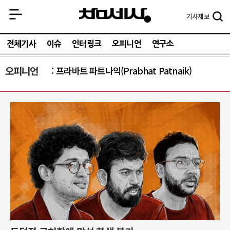
기사
제보
전체기사
이슈
인터링크
오피니언
연구소
오피니언
프라바트 파트나익(Prabhat Patnaik)