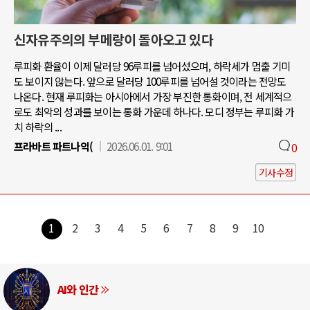
신자유주의의 부메랑이 돌아오고 있다
루피화 환율이 이제 달러당 96루피를 넘어섰으며, 하락세가 멈출 기미
도 보이지 않는다. 앞으로 달러당 100루피를 넘어설 것이라는 전망도
나온다. 현재 루피화는 아시아에서 가장 부진한 통화이며, 전 세계적으
로도 최악의 성과를 보이는 통화 가운데 하나다. 모디 정부는 루피화 가
치 하락의 ...
프라바트 파트나익(
2026.06.01. 9:01
0
기사수정
1
2
3
4
5
6
7
8
9
10
AI와 인간