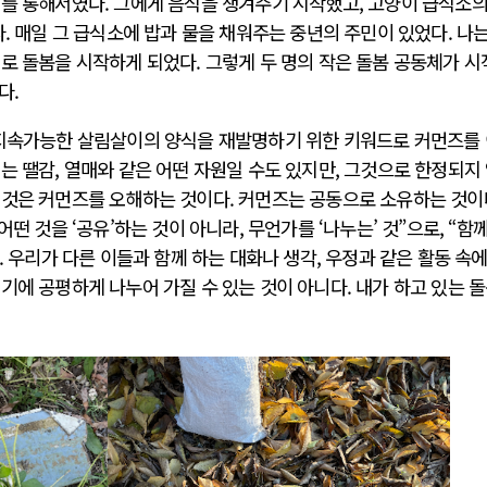
이를 통해서였다. 그에게 음식을 챙겨주기 시작했고, 고양이 급식소의
. 매일 그 급식소에 밥과 물을 채워주는 중년의 주민이 있었다. 나는
로 돌봄을 시작하게 되었다. 그렇게 두 명의 작은 돌봄 공동체가 
'다.
러시아-우크라이나 전쟁
 지속가능한 살림살이의 양식을 재발명하기 위한 키워드로 커먼즈를
는 땔감, 열매와 같은 어떤 자원일 수도 있지만, 그것으로 한정되지
 것은 커먼즈를 오해하는 것이다. 커먼즈는 공동으로 소유하는 것이
시..
전쟁의 추상화: 우크라이나, 대리전의 역..
떤 것을 ‘공유’하는 것이 아니라, 무언가를 ‘나누는’ 것”으로, “함께
영 ..
EU·우크라이나 드론 협력 직후, 러시아..
. 우리가 다른 이들과 함께 하는 대화나 생각, 우정과 같은 활동 속
 글로..
나토, 우크라 군사지원 2027년까지 공..
기에 공평하게 나누어 가질 수 있는 것이 아니다. 내가 하고 있는 
확산..
우크라이나, 덴마크, 에스토니아, 네덜란..
하고 ..
러·우크라, 대규모 공습 주고받아…민간 ..