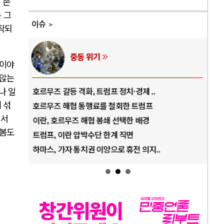
 존
 그
이슈
시작되
중동 위기
 이야
 않는
나 일
호르무즈 갈등 격화, 트럼프 정치·경제 ..
중국
 섞
호르무즈 해협 통행료를 철회한 트럼프
AI
에서
이란, 호르무즈 해협 봉쇄 선택한 배경
AI
돌봄도
트럼프, 이란 압박수단 한계 직면
AI
하마스, 가자 통치권 이양으로 휴전 의지..
AI