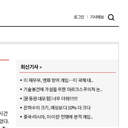
로그인
기사
제보
최신기사
미 재무부, 엔화 방어 개입…미 국채 대..
기술봉건제 가설을 위한 마르크스주의적 논..
[운동권 대모험] 너무 더워!!!!!!!
은하수의 크기, 예상보다 10% 더 크다
2시간
중국·러시아, 미·이란 전쟁에 본격 개입..
었다.