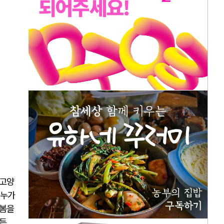
 고양
 누가
돌봄을
모든