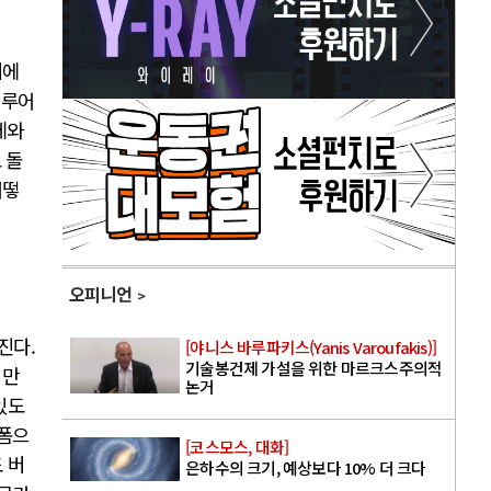
위에
이루어
체와
 돌
어떻
오피니언
진다.
[야니스 바루파키스(Yanis Varoufakis)]
기술봉건제 가설을 위한 마르크스주의적
 만
논거
있도
로폼으
[코스모스, 대화]
 버
은하수의 크기, 예상보다 10% 더 크다