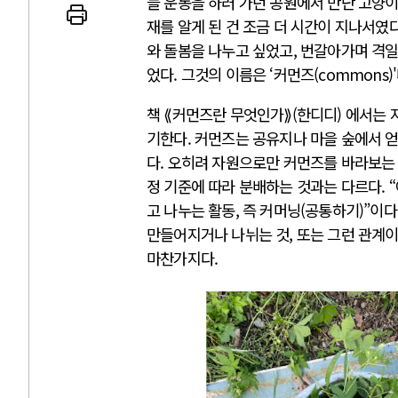
늘 운동을 하러 가던 공원에서 만난 고양
재를 알게 된 건 조금 더 시간이 지나서였다
와 돌봄을 나누고 싶었고, 번갈아가며 격일
었다. 그것의 이름은 ‘커먼즈(commons)
AI와 인간
책 ⟪커먼즈란 무엇인가⟫(한디디) 에서는
기한다. 커먼즈는 공유지나 마을 숲에서 얻
다. 오히려 자원으로만 커먼즈를 바라보는
중국 AI, 저가 공세로 글로벌 토큰 
정 기준에 따라 분배하는 것과는 다르다. “어
AI 국부펀드 구상 놓고 미국 진보진
고 나누는 활동, 즉 커머닝(공통하기)”이다
AI 데이터센터 반대 투쟁은 새로운
만들어지거나 나뉘는 것, 또는 그런 관계이
AI의 숨은 환경 비용: 데이터센터 
마찬가지다.
AI는 어떻게 미국 민주주의를 잠식