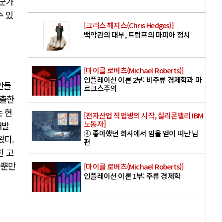
누군가
수 있
[크리스 헤지스(Chris Hedges)]
백악관의 대부, 트럼프의 마피아 정치
[마이클 로버츠(Michael Roberts)]
인플레이션 이론 2부: 비주류 경제학과 마
만들
르크스주의
조촐한
는 현
[전자산업 직업병의 시작, 실리콘밸리 IBM
노동자]
개발
④ 좋아했던 회사에서 암을 얻어 떠난 남
왔다.
편
친 고
물뿐만
[마이클 로버츠(Michael Roberts)]
인플레이션 이론 1부: 주류 경제학