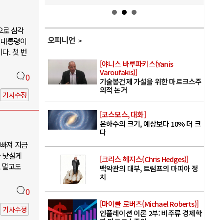
으로 심각
오피니언
틴 대통령이
다. 첫 번
[야니스 바루파키스(Yanis
Varoufakis)]
0
기술봉건제 가설을 위한 마르크스주
의적 논거
기사수정
[코스모스, 대화]
은하수의 크기, 예상보다 10% 더 크
다
 빠져 지금
가 낯설게
[크리스 헤지스(Chris Hedges)]
, 멀고도
백악관의 대부, 트럼프의 마피아 정
치
0
[마이클 로버츠(Michael Roberts)]
기사수정
인플레이션 이론 2부: 비주류 경제학