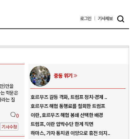
로그인
기사
제보
중동 위기
지만)만을
라는 학문은
역..
호르무즈 갈등 격화, 트럼프 정치·경제 ..
중국
가라는 질
아..
호르무즈 해협 통행료를 철회한 트럼프
AI
..
이란, 호르무즈 해협 봉쇄 선택한 배경
AI
0
덜란..
트럼프, 이란 압박수단 한계 직면
AI
기사수정
 ..
하마스, 가자 통치권 이양으로 휴전 의지..
AI