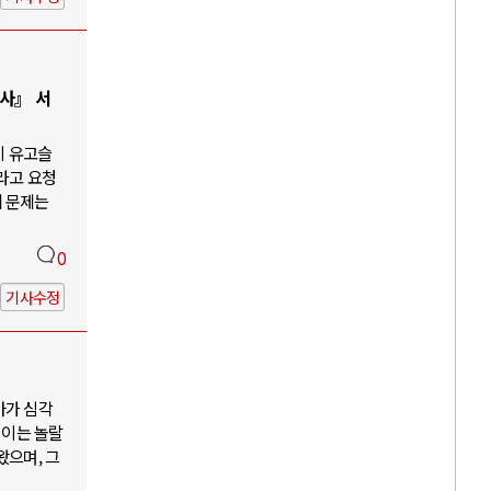
사』 서
이 유고슬
라고 요청
게 문제는
0
기사수정
아가 심각
 이는 놀랄
왔으며, 그