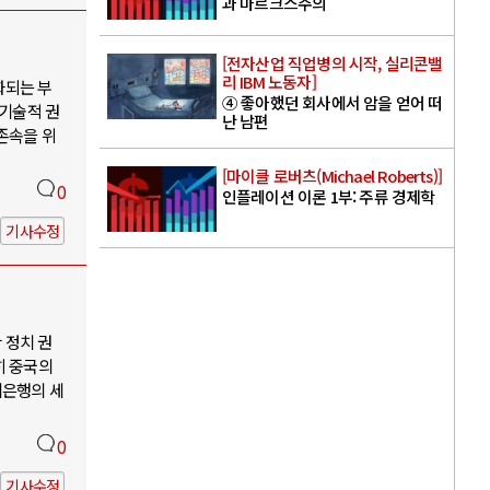
과 마르크스주의
[전자산업 직업병의 시작, 실리콘밸
리 IBM 노동자]
화되는 부
④ 좋아했던 회사에서 암을 얻어 떠
 기술적 권
난 남편
존속을 위
[마이클 로버츠(Michael Roberts)]
0
인플레이션 이론 1부: 주류 경제학
기사수정
 정치 권
히 중국의
계은행의 세
0
기사수정