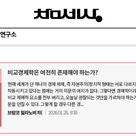
연구소
비교경제학은 여전히 존재해야 하는가?
와 인간
러시아-우크라이나 전쟁
현재 세계가 단 하나의 경제 체제, 즉 자본주의(정치적 형태는 서로 다르
작동시키고 있다는 점에는 거의 의문의 여지가 없다. 그렇다면 경제학이
공세로 글로벌 토큰 시..
전쟁의 추상화: 우크라이나, 대리전의 
비교 체제적 요소를 전부 버리고, 오늘날 관찰되는 것만을 가르쳐야 하는
 놓고 미국 진보진영 ..
EU·우크라이나 드론 협력 직후, 러시
문을 던질 수 있다. 그렇게 할 경우 다른 경...
반대 투쟁은 새로운 글로..
나토, 우크라 군사지원 2027년까지 공
브랑코 밀라노비치(
2026.01.28. 9:38
비용: 데이터센터 확산..
우크라이나, 덴마크, 에스토니아, 네
국 민주주의를 잠식하고 ..
러·우크라, 대규모 공습 주고받아…민간