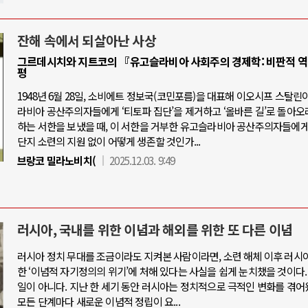
잔해 속에서 되살아난 사상
그르데시치와 지트코의 『유고슬라비아 사회주의 경제학: 비판적 역
평
1948년 6월 28일, 소비에트 정보국(코민포름)을 대표해 이오시프 스탈린
라비아 공산주의자들에게 ‘티토파 집단’을 제거하고 ‘올바른 길’로 돌아오
하는 서한을 보냈을 때, 이 서한을 거부한 유고슬라비아 공산주의자들에
단지 소련의 지원 없이 어떻게 생존할 것인가...
브랑코 밀라노비치(
2025.12.03. 9:49
러시아, 국내를 위한 이념과 해외를 위한 또 다른 이념
러시아 정치 무대를 조금이라도 지켜본 사람이라면, 소련 해체 이후 러시
한 ‘이념적 자기정의의 위기’에 처해 있다는 사실을 쉽게 눈치챘을 것이다.
일이 아니다. 지난 한 세기 동안 러시아는 정치적으로 극적인 변화를 겪어
모든 단계마다 새로운 이념적 정립이 요...