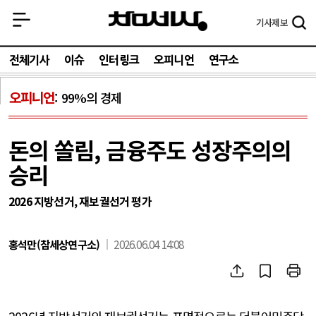
기사
제보
전체기사
이슈
인터링크
오피니언
연구소
오피니언
99%의 경제
돈의 쏠림, 금융주도 성장주의의
승리
2026 지방선거, 재보궐선거 평가
홍석만(참세상연구소)
2026.06.04 14:08