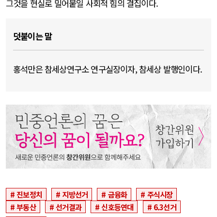
그것을 현실로 밀어붙일 사회적 힘의 결집이다.
덧붙이는 말
홍석만은 참세상연구소 연구실장이자, 참세상 발행인이다.
진보정치
지방선거
금융화
주식시장
부동산
선거결과
신호등연대
6.3선거