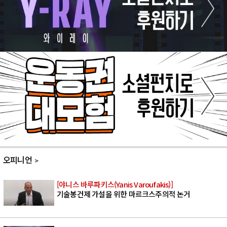
오피니언
[야니스 바루파키스(Yanis Varoufakis)]
기술봉건제 가설을 위한 마르크스주의적 논거