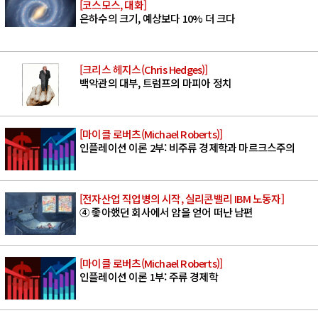
[코스모스, 대화]
은하수의 크기, 예상보다 10% 더 크다
[크리스 헤지스(Chris Hedges)]
백악관의 대부, 트럼프의 마피아 정치
[마이클 로버츠(Michael Roberts)]
인플레이션 이론 2부: 비주류 경제학과 마르크스주의
[전자산업 직업병의 시작, 실리콘밸리 IBM 노동자]
④ 좋아했던 회사에서 암을 얻어 떠난 남편
[마이클 로버츠(Michael Roberts)]
인플레이션 이론 1부: 주류 경제학