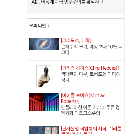
AI는 어떻게 미국 민주주의를 잠식하고 ..
오피니언
[코스모스, 대화]
은하수의 크기, 예상보다 10% 더
크다
[크리스 헤지스(Chris Hedges)]
백악관의 대부, 트럼프의 마피아
정치
[마이클 로버츠(Michael
Roberts)]
인플레이션 이론 2부: 비주류 경
제학과 마르크스주의
[전자산업 직업병의 시작, 실리콘