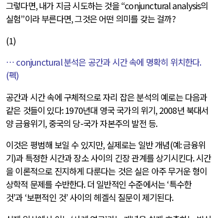
그렇다면
,
내가 지금 시도하는 것을
“conjunctural analysis
의
실험
”
이라 부른다면
,
그것은 어떤 의미를 갖는 걸까
?
(1)
…
conjunctural
분석은 공간과 시간 속에 명확히 위치한다
.
(
펙
)
공간과 시간 속에 구체적으로 자리 잡은 분석의 예로는 다음과
같은 것들이 있다
: 1970
년대 영국 국가의 위기
, 2008
년 북대서
양 금융위기
,
중국의 당
-
국가 자본주의 발전 등
.
이것은 평범해 보일 수 있지만
,
실제로는 일반 개념
(
예
:
금융위
기
)
과 특정한 시간과 장소 사이의 긴장 관계를 상기시킨다
.
시간
을 이론적으로 진지하게 다룬다는 것은 실은 아주 무거운 형이
상학적 문제를 수반한다
.
더 일반적인 수준에서는
‘
특수한
것
’
과
‘
보편적인 것
’
사이의 헤겔식 질문이 제기된다
.