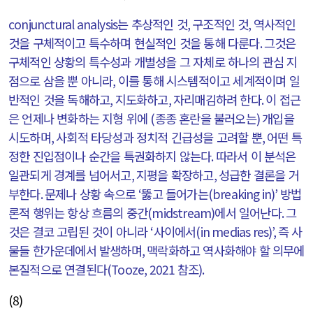
conjunctural analysis
는 추상적인 것
,
구조적인 것
,
역사적인
것을 구체적이고 특수하며 현실적인 것을 통해 다룬다
.
그것은
구체적인 상황의 특수성과 개별성을 그 자체로 하나의 관심 지
점으로 삼을 뿐 아니라
,
이를 통해 시스템적이고 세계적이며 일
반적인 것을 독해하고
,
지도화하고
,
자리매김하려 한다
.
이 접근
은 언제나 변화하는 지형 위에
(
종종 혼란을 불러오는
)
개입을
시도하며
,
사회적 타당성과 정치적 긴급성을 고려할 뿐
,
어떤 특
정한 진입점이나 순간을 특권화하지 않는다
.
따라서 이 분석은
일관되게 경계를 넘어서고
,
지평을 확장하고
,
성급한 결론을 거
부한다
.
문제나 상황 속으로
‘
뚫고 들어가는
(breaking in)’
방법
론적 행위는 항상 흐름의 중간
(midstream)
에서 일어난다
.
그
것은 결코 고립된 것이 아니라
‘
사이에서
(in medias res)’,
즉 사
물들 한가운데에서 발생하며
,
맥락화하고 역사화해야 할 의무에
본질적으로 연결된다
(Tooze, 2021
참조
).
(8)