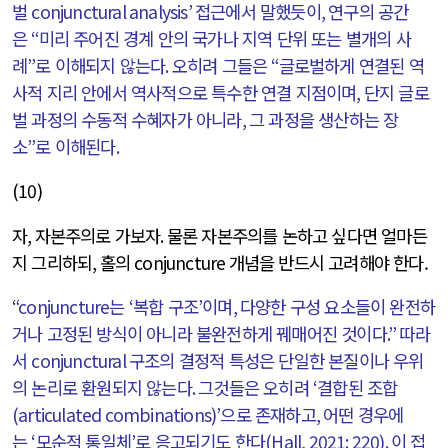
벌
conjunctural analysis’
접근에서 말했듯이
,
연구의 공간
은
“
미리 주어진 경계 안의 국가나 지역 단위 또는 별개의 사
례
”
로 이해되지 않는다
.
오히려 그들은
“
글로벌하게 연결된 역
사적 지리 안에서 역사적으로 특수한 연결 지점이며
,
단지 글로
벌 과정의 수동적 수혜자가 아니라
,
그 과정을 생산하는 장
소
”
로 이해된다
.
(10)
자
,
자본주의로 가보자
.
물론 자본주의를 논하고 싶다면 얼마든
지 그리하되
,
홀의
conjuncture
개념을 반드시 고려해야 한다.
“conjuncture
는
‘
복합 구조
’
이며
,
다양한 구성 요소들이 완전하
거나 고정된 방식이 아니라 불완전하게 꿰매어진 것이다
.”
따라
서
conjunctural
구조의 결정적 특성은 단일한 본질이나 우위
의 논리로 환원되지 않는다
.
그것들은 오히려
‘
결합된 조합
(articulated combinations)’
으로 존재하고
,
어떤 경우에
는
‘
모순적 통일체
’
로 응고되기도 한다
(Hall, 2021: 220).
이 접