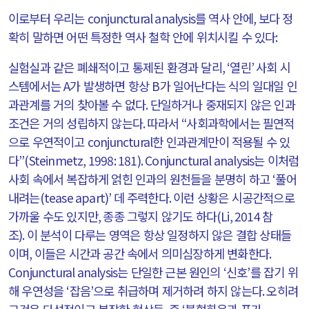
이로부터 우리는
conjunctural analysis
를 역사 안에
,
보다 정
확히 말하면 어떤 특정한 역사 철학 안에 위치시킬 수 있다
:
실험실과 같은 폐쇄적이고 통제된 환경과 달리
, ‘
열린
’
사회 시
스템에서는
A
가 발생하면 항상
B
가 일어난다는 식의 일대일 인
과관계를 거의 찾아볼 수 없다
.
단일하거나 중재되지 않은 인과
조건은 거의 성립하지 않는다
.
따라서
“
사회과학에서는 필연적
으로 우연적이고
conjunctural
한 인과관계만이 적용될 수 있
다
”(Steinmetz, 1998: 181). Conjunctural analysis
는 이처럼
사회 속에서 복잡하게 얽힌 인과의 원천들을 분명히 하고
‘
풀어
내려는
(tease apart)’
데 주력한다
.
이런 상황은 시공간적으로
가까울 수도 있지만
,
종종 그렇지 않기도 하다
(Li, 2014
참
조
).
이 분석이 다루는 영역은 항상 일정하지 않은 결합 상태들
이며
,
이들은 시간과 공간 속에서 의미심장하게 변화한다
.
Conjunctural analysis
는 단일한 근본 원인의
‘
신호
’
를 잡기 위
해 우연성을
‘
잡음
’
으로 취급하며 제거하려 하지 않는다
.
오히려