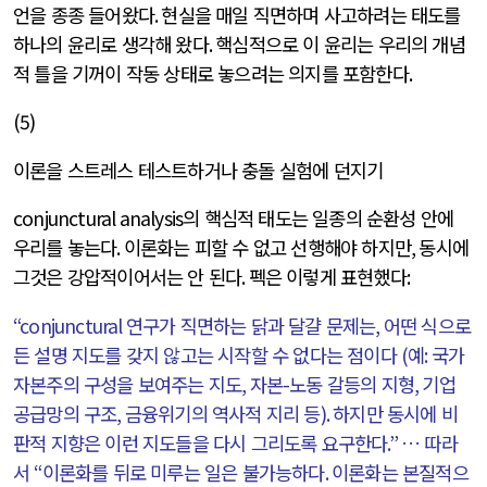
언을 종종 들어왔다
.
현실을 매일 직면하며 사고하려는 태도를
하나의 윤리로 생각해 왔다
.
핵심적으로 이 윤리는 우리의 개념
적 틀을 기꺼이 작동 상태로 놓으려는 의지를 포함한다
.
(5)
이론을 스트레스 테스트하거나 충돌 실험에 던지기
conjunctural analysis
의 핵심적 태도는 일종의 순환성 안에
우리를 놓는다
.
이론화는 피할 수 없고 선행해야 하지만
,
동시에
그것은 강압적이어서는 안 된다
.
펙은 이렇게 표현했다
:
“conjunctural
연구가 직면하는 닭과 달걀 문제는
,
어떤 식으로
든 설명 지도를 갖지 않고는 시작할 수 없다는 점이다
(
예
:
국가
자본주의 구성을 보여주는 지도
,
자본
-
노동 갈등의 지형
,
기업
공급망의 구조
,
금융위기의 역사적 지리 등
).
하지만 동시에 비
판적 지향은 이런 지도들을 다시 그리도록 요구한다
.”
… 따라
서
“
이론화를 뒤로 미루는 일은 불가능하다
.
이론화는 본질적으