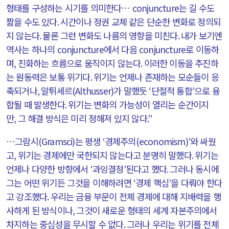
형태를 구성하는 시기를 의미한다…
conjuncture
는 길 수도
짧을 수도 있다
.
시간이나 정권 교체 같은 단순한 변화로 정의되
지 않는다
.
물론 그런 변화도 나름의 영향을 미친다
.
내가 보기엔
역사는 하나의
conjuncture
에서 다음
conjuncture
로 이동하
며
,
진화하는 흐름으로 움직이지 않는다
.
이러한 이동을 추진하
는 원동력은 보통 위기다
.
위기는 언제나 존재하는 모순들이 응
축되거나
,
알튀세르
(Althusser)
가 말했듯
‘
단절적 통합
’
으로 융
합될 때 발생한다
.
위기는 변화의 가능성이 열리는 순간이지
만
,
그 해결 방식은 미리 정해져 있지 않다
.”
…그람시
(Gramsci)
는 평생
‘
경제주의
(economism)’
와 싸웠
고
,
위기는 경제에만 국한되지 않는다고 분명히 말했다
.
위기는
언제나 다양한 방향에서
‘
과잉결정
’
된다고 했다
.
그러나 동시에
그는 어떤 위기든 그것을 이해하려면
‘
경제 핵심
’
을 다뤄야 한다
고 강조했다
.
우리는 금융 부문이 전체 경제에 대해 지배력을 행
사하게 된 방식이나
,
그것이 새로운 형태의 세계 자본주의에서
차지하는 중심성을 무시할 수 없다
.
그러나 우리는 위기를 전체