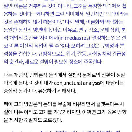
일반 이론을 거부하는 것이 아니라
,
그것을 특정한 맥락에서 활
용하는 것이다—왜냐하면 그런 의미에서
‘
일반적인
’
맥락이라는
것은 존재하지 않기 때문이다
.”
다시 말해
,
이론화와 맥락화는
동일한 동전의 양면이다
.
이런 이유로
,
연구 장소
,
문제 상황
,
분
석 개입의 순간을
‘
사이에서
(in medias res)’
결정하는 일은 결
코 이론 이전의 작업이 될 수 없다
.
오히려 그것은 규범성과 분
석성을 결합한다
.
규범적으로는 위기
,
갈등
,
사회정치적 긴급성
의 순간과
,
새로운 설명이 필요한 장소에 주목한다
.
나는 개념적
,
방법론적 논의에서 실천적 문제로의 전환이 정말
마음에 든다
.
이것이 내가
conjunctural analysis
에 매달리는
중심적 동기이다
.
유용하기 위해서다
.
펙이 그의 방법론적 논의를 무술에 비유하면서 끝맺는다는 사
실에 나는 아직도 고개를 갸웃거리지만
,
어쩌면 그가 옳은 방향
을 제시한 것일지도 모르겠다
.