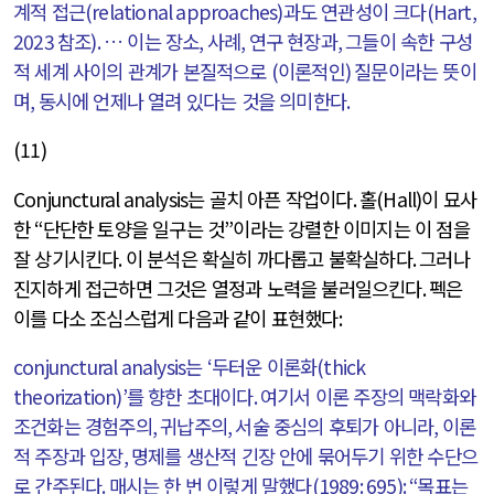
계적 접근
(relational approaches)
과도 연관성이 크다
(Hart,
2023
참조
).
… 이는 장소
,
사례
,
연구 현장과
,
그들이 속한 구성
적 세계 사이의 관계가 본질적으로
(
이론적인
)
질문이라는 뜻이
며
,
동시에 언제나 열려 있다는 것을 의미한다
.
(11)
Conjunctural analysis
는 골치 아픈 작업이다
.
홀
(Hall)
이 묘사
한
“
단단한 토양을 일구는 것
”
이라는 강렬한 이미지는 이 점을
잘 상기시킨다
.
이 분석은 확실히 까다롭고 불확실하다
.
그러나
진지하게 접근하면 그것은 열정과 노력을 불러일으킨다
.
펙은
이를 다소 조심스럽게 다음과 같이 표현했다
:
conjunctural analysis
는
‘
두터운 이론화
(thick
theorization)’
를 향한 초대이다
.
여기서 이론 주장의 맥락화와
조건화는 경험주의
,
귀납주의
,
서술 중심의 후퇴가 아니라
,
이론
적 주장과 입장
,
명제를 생산적 긴장 안에 묶어두기 위한 수단으
로 간주된다
.
매시는 한 번 이렇게 말했다
(1989: 695): “
목표는