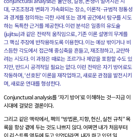
conjunctural analysis
는 불안정
,
갈등
,
논쟁이 벌어지는 지
대
,
구조조정과 변화가 가속화되는 장소
,
이론적
·
규범적 정통성
과 경계를 정의하는 극한 사례 또는 경계 공간에서 탐구를 시도
하는 독특한 근거를 제공한다
.
이런 분석은 일종의 유도술
(jujitsu)
과 같은 전략적 움직임으로
,
기존 이론 설명의 무게를
그 핵심 주장에 반작용하도록 이용한다
.
이는 예상 밖이거나 비
스듬한 각도에서 접근해 중심축을 흔들고
,
재조정하고
,
교란하
려는 시도다
.
이 과정은 때로는 조르기나 제압을 포함할 수도 있
지만
,
반드시 공격적일 필요는 없다
.
이런 전략은 자기 방어로도
작동하며
, ‘
선호된
’
이론을 재작업하고
,
새로운 관점을 발전시키
며
,
새로운 연대를 형성한다
.
Conjunctural analysis
를
‘
자기 방어
’
로 이해하는 것—지금 이
시대에 걸맞은 결론이다
.
그리고 같은 맥락에서
,
펙의
“
방법론
,
지향
,
헌신
,
실천 규칙
”
목
록을 항상 곁에 두는 것도 나쁘지 않다
.
어쩌면 내가 처음부터
이 리스트를 염두에 두고 있었더라면
,
내가 하고 있던 일