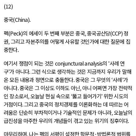
(12)
중국
(China).
펙
(Peck)
의 에세이 두 번째 부분은 중국
,
중국공산당
(CCP)
정
권
,
그리고 자본주의를 어떻게 사유할 것인가에 대한 질문에 집
중한다
.
여기서 쟁점이 되는 것은
conjunctural analysis
의
'
사례 연
구
'
가 아니다
.
그런 식으로 생각하는 것은 지금까지 우리가 말해
온 모든 내용과 정면으로 충돌한다
.
중국은 그 무엇의
‘
사례
’
가
아니다
.
중국은 그 이상도 이하도 아닌
,
아니 어쩌면 가장 전략적
인 장소로서
,
오늘날 현실 속으로
‘
뚫고 들어가기
’
위한 시도의
거점이다
.
그리고 중국의 정치경제를 이론화하는 데 따르는 어
려움은 단순히 부차적이거나 기술적인 문제가 아니라
,
오늘날의
급진성을 마주한 우리의 개념들이 겪고 있는 위기의 징후이다
.
마무리하며
,
나는 펙의 서평이 설정한 학문적
·
방법론적 범위를