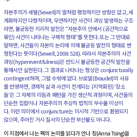
자본주의가 세웰
(Sewell)
의 말처럼 팽창하지만 방향은 없고
,
세
계화하지만 다형적이며
,
우연하지만 사건이 과잉 발생하는 구조
라면
,
불균등한 지리적 발전은
“
자본주의 안에서
(
공간적으로
묶인
)
사건이 나타나는 구체적 형태
”
를 뜻한다
.
또는 그 반대로
말하면
,
사건들이 자본의 논리에 의해 불균등 발전의 형태로 변
형된다는 뜻이다
(Sewell, 2008: 528).
따라서 자본주의의 사건
과잉
(hypereventfulness)
은 반드시 불균등한 공간적 발전을
통해서만 실현된다
.
그 결과로 나타나는 형상은
conjuncturally
contingent
하며
,
그럴 수밖에 없다
.
브로델
(Braudel)
의 사유
를 반영하면
,
경제적 삶과 사건이 전개되는
(
지역화된
) ‘
장소
들
’
은 그 자체의 리듬과 패턴을 가진 생산적 과정이며
,
사건들의
단순한 집합이나 자본주의의 추상적 법칙의 부수물 이상이
다
.
이런 의미에서
conjuncture
는 미시적 기반으로 환원되지
않으며
,
주어진 거시 질서의 단순한 부산물도 아니다
.
이 지점에서 나는 펙의 논의를 읽다가 안나 칭
(Anna Tsing)
을