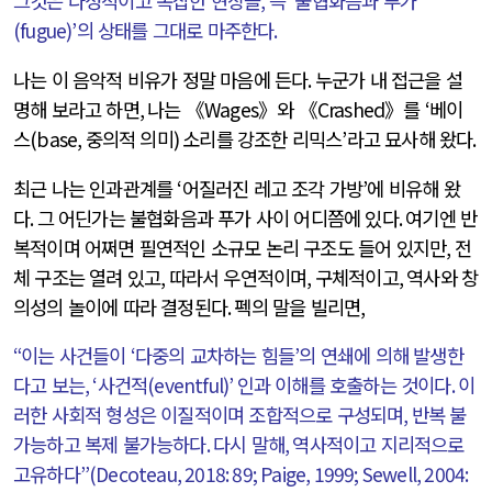
그것은 다성적이고 복잡한 현상들
,
즉
‘
불협화음과 푸가
(fugue)’
의 상태를 그대로 마주한다
.
나는 이 음악적 비유가 정말 마음에 든다
.
누군가 내 접근을 설
명해 보라고 하면
,
나는 《
Wages
》와 《
Crashed
》를
‘
베이
스
(base,
중의적 의미
)
소리를 강조한 리믹스
’
라고 묘사해 왔다
.
최근 나는 인과관계를
‘
어질러진 레고 조각 가방
’
에 비유해 왔
다
.
그 어딘가는 불협화음과 푸가 사이 어디쯤에 있다
.
여기엔 반
복적이며 어쩌면 필연적인 소규모 논리 구조도 들어 있지만
,
전
체 구조는 열려 있고
,
따라서 우연적이며
,
구체적이고
,
역사와 창
의성의 놀이에 따라 결정된다
.
펙의 말을 빌리면
,
“
이는 사건들이
‘
다중의 교차하는 힘들
’
의 연쇄에 의해 발생한
다고 보는
, ‘
사건적
(eventful)’
인과 이해를 호출하는 것이다
.
이
러한 사회적 형성은 이질적이며 조합적으로 구성되며
,
반복 불
가능하고 복제 불가능하다
.
다시 말해
,
역사적이고 지리적으로
고유하다
”(Decoteau, 2018: 89; Paige, 1999; Sewell, 2004: