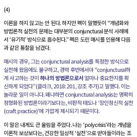
(4)
이론을 하지 않고는 안 된다
.
하지만 펙이 말했듯이
“
개념화와
방법론적 실천의 문제는 대부분의
conjunctural
분석 사례에
서
‘
유기적
’
방식으로 흡수된다
.”
펙은 도린 매시를 인용해 다음
과 같은 통찰을 남겼다
.
매시의 경우
,
그는
conjunctural analysis
를 특정한 방식으로
실천해 왔음에도 불구하고
,
경력 후반에서야
“conjunctural
하
게 사고하는 것이
하나의 방법론으로서
얼마나 중요한지를 확
신하게 되었다
”(
클라크
, 2018: 201,
강조 추가
)
고 말했다
.
이는
놀라운 일이 아니다
.
왜냐하면
conjunctural analysis
는 명확히
정형화된 방법론이라기보다는
,
비판적 태도나
‘
장인정신적 실천
(craft practice)’
에 가깝게 제시되기 때문이다
.
이 말은 내게도 큰 울림을 주었다
.
나는
‘polycrisis’
라는 개념을
이론적 보상보다는
,
건강한 일상적
‘
실천
’
으로 받아들이라는 조