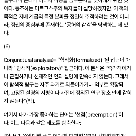
이다
.
동조하는 마르크스주의 독자들이 실망하겠지만
, 이 책의
목적은
지배 계급의 특정 분파를 정밀히 추적하려는 것이 아니
라
,
정권의 중심부에 존재하는
‘
공허의 감각
’
을 탐색하는 데 있
다
.
(6)
Conjunctural analysis
는
“
형식화
(formalized)”
된 접근이 아
니라
“
탐색적
(exploratory)”
접근이다
.
이 분석은
“
즉각적이거
나 근접하거나 선제적인 인과 설명에 만족하지 않는다
.
그래서
이 탐색적 탐구는 자주 과거로 되돌아가거나 외부로 확장되
며
,
고정된 설명의 지평이나 사전에 정의된 연구 장소 안에 갇히
지 않는다
”(
펙
).
여기서 내가 가장 좋아하는 단어는
‘
선점
(preemption)’
이
다
.
이는 다음과 같은 태도를 함축한다
:
“
아
,
네가
X
에 대해 쓰고 있다면
,
당연히
Y
부터 시작하겠지
?”