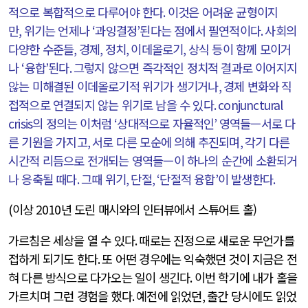
적으로 복합적으로 다루어야 한다
.
이것은 어려운 균형이지
만
,
위기는 언제나
‘
과잉결정
’
된다는 점에서 필연적이다
.
사회의
다양한 수준들
,
경제
,
정치
,
이데올로기
,
상식 등이 함께 모이거
나
‘
융합
’
된다
.
그렇지 않으면 즉각적인 정치적 결과로 이어지지
않는 미해결된 이데올로기적 위기가 생기거나
,
경제 변화와 직
접적으로 연결되지 않는 위기로 남을 수 있다
. conjunctural
crisis
의 정의는 이처럼
‘
상대적으로 자율적인
’
영역들—서로 다
른 기원을 가지고
,
서로 다른 모순에 의해 추진되며
,
각기 다른
시간적 리듬으로 전개되는 영역들—이 하나의 순간에 소환되거
나 응축될 때다
.
그때 위기
,
단절
, ‘
단절적 융합
’
이 발생한다
.
(이상 2010
년 도린 매시와의 인터뷰에서 스튜어트 홀)
가르침은 세상을 열 수 있다
.
때로는 진정으로 새로운 무언가를
접하게 되기도 한다
.
또 어떤 경우에는 익숙했던 것이 지금은 전
혀 다른 방식으로 다가오는 일이 생긴다
.
이번 학기에 내가 홀을
가르치며 그런 경험을 했다
.
예전에 읽었던
,
출간 당시에도 읽었