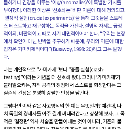
돌하거나 긴장을 이루는
‘
이상
(anomalies)’
에 특별한 가치를
부여했다
.
이러한 이상은
‘
선호하는
’
비판 이론에 대해 정의되고
,
‘
결정적 실험
(crucial experiments)’
을 통해 그것들을 스트레
스 테스트하고 재구성하는 목적을 가진다
.
설명적 자세는 긍정
적이되
,
비판적이고 때로 자기 대면적이어야 한다
. “
우리는 현장
에서 확인이 아닌 반박을 추구하기 때문에
,
우리의 이론에 대한
입장은 가미카제적이다
”(Burawoy, 1998: 20)
라고 그는 말했
다
.
나는 개인적으로
“
가미카제
”
보다
“
충돌 실험
(crash-
testing)”
이라는 개념을 더 선호해 왔다
.
그러나
‘
가미카제
’
가
불러일으키는
,
지적 공격의 정점에서 스스로를 희생한다는 그
실존적 긴장은 분명히 강렬한 인상을 남긴다
.
그렇다면 이와 같은 사고방식의 한 예는 무엇일까
?
예컨대
,
나
치 독일의 경제사를 아주 길게 써내려간다고 상상해 보자
.
그 목
적은
‘
결정판
’
역사 서술을 만들어내는 것이 아니라
,
기존의 물
질주의적 논리가 어디서 작동을 멈추는지를 찾아내기 위한 것