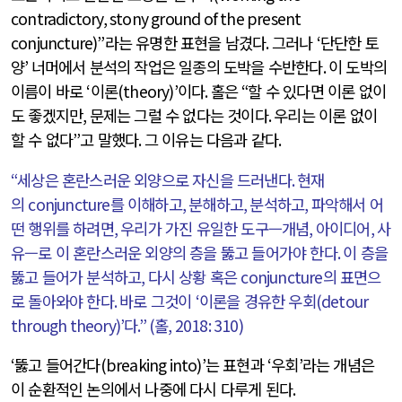
contradictory, stony ground of the present
conjuncture)”
라는 유명한 표현을 남겼다
.
그러나
‘
단단한 토
양
’
너머에서 분석의 작업은 일종의 도박을 수반한다
.
이 도박의
이름이 바로
‘
이론
(theory)’
이다
.
홀은
“
할 수 있다면 이론 없이
도 좋겠지만
,
문제는 그럴 수 없다는 것이다
.
우리는 이론 없이
할 수 없다
”
고 말했다
.
그 이유는 다음과 같다
.
“
세상은 혼란스러운 외양으로 자신을 드러낸다
.
현재
의
conjuncture
를 이해하고
,
분해하고
,
분석하고
,
파악해서 어
떤 행위를 하려면
,
우리가 가진 유일한 도구—개념
,
아이디어
,
사
유—로 이 혼란스러운 외양의 층을 뚫고 들어가야 한다
.
이 층을
뚫고 들어가 분석하고
,
다시 상황 혹은
conjuncture
의 표면으
로 돌아와야 한다
.
바로 그것이
‘
이론을 경유한 우회
(detour
through theory)’
다
.” (
홀
, 2018: 310)
‘
뚫고 들어간다
(breaking into)’
는 표현과
‘
우회
’
라는 개념은
이 순환적인 논의에서 나중에 다시 다루게 된다
.