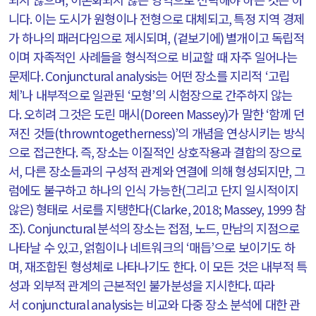
니다
.
이는 도시가 원형이나 전형으로 대체되고
,
특정 지역 경제
가 하나의 패러다임으로 제시되며
, (
겉보기에
)
별개이고 독립적
이며 자족적인 사례들을 형식적으로 비교할 때 자주 일어나는
문제다
. Conjunctural analysis
는 어떤 장소를 지리적
‘
고립
체
’
나 내부적으로 일관된
‘
모형
’
의 시험장으로 간주하지 않는
다
.
오히려 그것은 도린 매시
(Doreen Massey)
가 말한
‘
함께 던
져진 것들
(throwntogetherness)’
의 개념을 연상시키는 방식
으로 접근한다
.
즉
,
장소는 이질적인 상호작용과 결합의 장으로
서
,
다른 장소들과의 구성적 관계와 연결에 의해 형성되지만
,
그
럼에도 불구하고 하나의 인식 가능한
(
그리고 단지 일시적이지
않은
)
형태로 서로를 지탱한다
(Clarke, 2018; Massey, 1999
참
조
). Conjunctural
분석의 장소는 접점
,
노드
,
만남의 지점으로
나타날 수 있고
,
얽힘이나 네트워크의
‘
매듭
’
으로 보이기도 하
며
,
재조합된 형성체로 나타나기도 한다
.
이 모든 것은 내부적 특
성과 외부적 관계의 근본적인 불가분성을 지시한다
.
따라
서
conjunctural analysis
는 비교와 다중 장소 분석에 대한 관