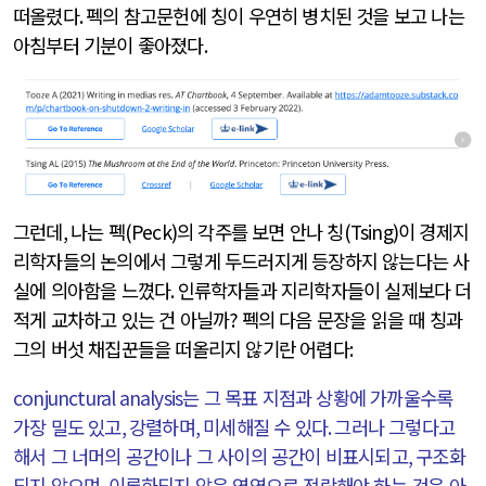
떠올렸다
.
펙의 참고문헌에 칭이 우연히 병치된 것을 보고 나는
아침부터 기분이 좋아졌다
.
그런데
,
나는 펙
(Peck)
의 각주를 보면 안나 칭
(Tsing)
이 경제지
리학자들의 논의에서 그렇게 두드러지게 등장하지 않는다는 사
실에 의아함을 느꼈다
.
인류학자들과 지리학자들이 실제보다 더
적게 교차하고 있는 건 아닐까
?
펙의 다음 문장을 읽을 때 칭과
그의 버섯 채집꾼들을 떠올리지 않기란 어렵다
:
conjunctural analysis
는 그 목표 지점과 상황에 가까울수록
가장 밀도 있고
,
강렬하며
,
미세해질 수 있다
.
그러나 그렇다고
해서 그 너머의 공간이나 그 사이의 공간이 비표시되고
,
구조화
되지 않으며
,
이론화되지 않은 영역으로 전락해야 하는 것은 아