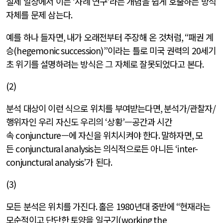
실제 일상에서 이는
‘
사례 연구
’
라는 개념을 쉽게 호출하는 방식
자체를 문제 삼는다
.
예를 하나 들자면
,
내가 오래전부터 주장해 온 것처럼
, “
패권 계
승
(hegemonic succession)”
이라는 틀로 미국 권력의
20
세기
초 위기를 설명하려는 방식은 그 자체로 잘못되었다고 본다
.
(2)
분석 대상이 이런 식으로 위치를 부여받는다면
,
분석가
/
관찰자
/
행위자인 우리 자신도 우리의
‘
상황
’
—공간과 시간
속
conjuncture
—에 자신을 위치시켜야 한다
.
말하자면
,
모
든
conjunctural analysis
는 의식적으로든 아니든
‘inter-
conjunctural analysis’
가 된다
.
(3)
모든 분석은 위치를 가진다
.
홀은
1980
년대 중반에
“
현재라는
모순적이고 단단한 토양을 일구기
(working the