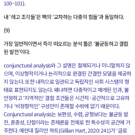
100
–
101).
내
‘
레고 조각들
’
은 펙의
‘
교차하는 다중의 힘들
’
과 동일하다
.
(9)
가장 일반적이면서 즉각 떠오르는 분석 틀은
‘
불균등하고 결합
된 발전
’
이다.
conjunctural analysis
와 그 설명은 절제되거나 미니멀하지 않
으며
,
이상형적이거나 논리적으로 완결된 간결한 모델을 제공하
지 않는다
.
또한 내적으로 일관되고 독립적인 사회 시스템의 형
태로 표현되지도 않는다
.
왜냐하면 다중적이고 매개된 인과
,
불
안정하고
‘
지역적인
’
결합 조건들은 시간적
·
공간적으로 고유하
거나
‘
비정형적인
’
구성만이 존재할 수밖에 없기 때문이다
.
Conjunctural analysis
는 보편성
,
수렴
,
균형보다는 불균등 발
전
,
혼종성
,
단절이라는 존재론을 전제로 한 특수성의 공간에 거
주한다
.
예컨대 질리언 하트
(Gillian Hart, 2020: 241)
가
‘
글로