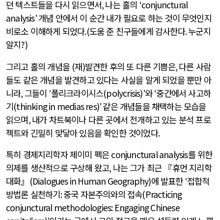
던 텍스트들을 다시 읽으면서
,
나는 홀의
‘conjunctural
analysis’
개념 안에서 이 순간 내가 필요로 하는 것이 무엇인지
비로소 이해하게 되었다
.(
도움 준 친구들에게 감사한다
.
누군지
알지
?)
그리고 홀의 개념을
(
재
)
발견한 후의 또 다른 기쁨은
,
다른 사람
들도 같은 개념을 발견하고 있다는 사실을 알게 되었을 뿐만 아
니라
,
그들이
‘
폴리크라이시스
(polycrisis)’
와
‘
중간에서 사고하
기
(thinking in medias res)’
같은 개념들을 채택하는 모습을
읽으며
,
내가 차트북이나 다른 곳에서 전개하고 있는 분석 프로
젝트와 긴밀히 맞닿아 있음을 확인한 것이었다
.
특히 경제지리학자 제이미 펙은
conjunctural analysis
를 위한
의제를 생산적으로 구상해 왔고
,
나는 그가 최근 『휴먼 지리학
대화』
(Dialogues in Human Geography)
에 발표한
‘
접합적
방법론 실천하기
:
중국 자본주의와의 접속
(Practicing
conjunctural methodologies: Engaging Chinese