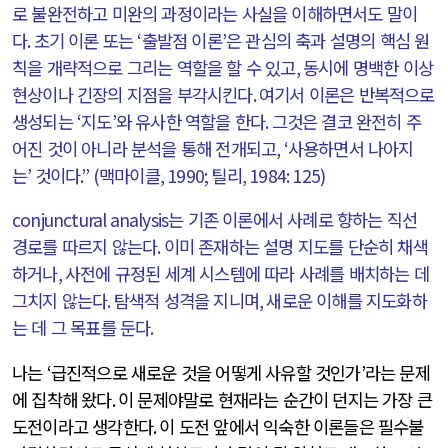
로 불완전하고 미완의 과정이라는 사실을 이해하면서도 말이
다
.
초기 이론 또는
‘
출발점 이론
’
은 관심의 축과 설명의 핵심 원
칙을 개략적으로 그리는 역할을 할 수 있고
,
동시에 명백한 이상
현상이나 긴장의 지점을 부각시킨다
.
여기서 이론은 반복적으로
생성되는
‘
지도
’
와 유사한 역할을 한다
.
그것은 결코 완전히 주
어진 것이 아니라 분석을 통해 전개되고
, ‘
사용하면서 나아지
는
’
것이다
.” (
맥마이클
, 1990;
틸리
, 1984: 125)
conjunctural analysis
는 기존 이론에서 사례로 향하는 직선
경로를 따르지 않는다
.
이미 존재하는 설명 지도를 단순히 채색
하거나
,
사전에 규정된 세계 시스템에 따라 사례를 배치하는 데
그치지 않는다
.
탐색적 성격을 지니며
,
새로운 이해를 지도화하
는 데 그 목표를 둔다
.
나는
‘
급진적으로 새로운 것을 어떻게 사유할 것인가
’
라는 문제
에 집착해 왔다
.
이 문제야말로 현재라는 순간이 던지는 가장 큰
도전이라고 생각한다
.
이 도전 앞에서 익숙한 이론들은 필수불