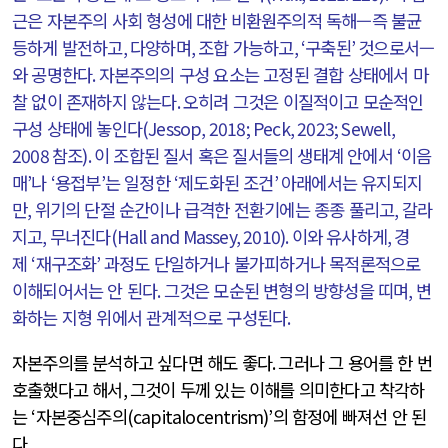
근은 자본주의 사회 형성에 대한 비환원주의적 독해—즉 불균
등하게 발전하고
,
다양하며
,
조합 가능하고
, ‘
구축된
’
것으로서—
와 공명한다
.
자본주의의 구성 요소는 고정된 결합 상태에서 마
찰 없이 존재하지 않는다
.
오히려 그것은 이질적이고 모순적인
구성 상태에 놓인다
(Jessop, 2018; Peck, 2023; Sewell,
2008
참조
).
이 조합된 질서 혹은 질서들의 생태계 안에서
‘
이음
매
’
나
‘
용접부
’
는 일정한
‘
제도화된 조건
’
아래에서는 유지되지
만
,
위기의 단절 순간이나 급격한 전환기에는 종종 풀리고
,
갈라
지고
,
무너진다
(Hall and Massey, 2010).
이와 유사하게
,
경
제
‘
재구조화
’
과정도 단일하거나 불가피하거나 목적론적으로
이해되어서는 안 된다
.
그것은 모순된 변형의 방향성을 띠며
,
변
화하는 지형 위에서 관계적으로 구성된다
.
자본주의를 분석하고 싶다면 해도 좋다
.
그러나 그 용어를 한 번
호출했다고 해서
,
그것이 두께 있는 이해를 의미한다고 착각하
는
‘
자본중심주의
(capitalocentrism)’
의 함정에 빠져선 안 된
다
.