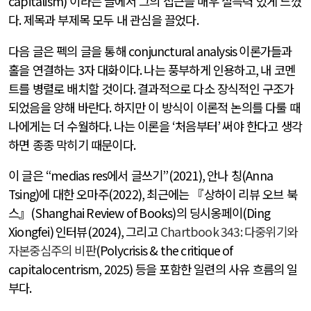
capitalism)’이
라는 글에서 그의 접근을 매우 설득력 있게 느꼈
다
.
제목과 부제목 모두 내 관심을 끌었다
.
다음 글은 펙의 글을 통해
conjunctural analysis
이론가들과
홀을 연결하는
3
자 대화이다
.
나는 풍부하게 인용하고
,
내 코멘
트를 병렬로 배치할 것이다
.
결과적으로 다소 장식적인 구조가
되었음을 양해 바란다
.
하지만 이 방식이 이론적 논의를 다룰 때
나에게는 더 수월하다
.
나는 이론을
‘
처음부터
’
써야 한다고 생각
하면 종종 막히기 때문이다
.
이 글은
“medias res
에서 글쓰기
”(2021),
안나 칭
(Anna
Tsing)
에 대한 오마주
(2022),
최근에는 『상하이 리뷰 오브 북
스』
(Shanghai Review of Books)
의 딩시옹페이
(Ding
Xiongfei)
인터뷰
(2024),
그리고
Chartbook 343:
다중위기와
자본중심주의 비판
(Polycrisis & the critique of
capitalocentrism, 2025)
등을 포함한 일련의 사유 흐름의 일
부다
.