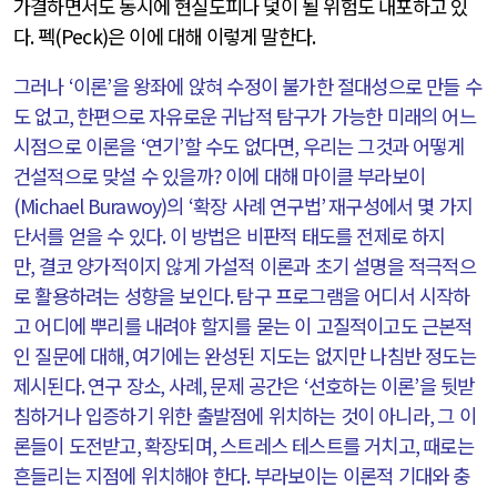
가결하면서도 동시에 현실도피나 덫이 될 위험도 내포하고 있
다
.
펙
(Peck)
은 이에 대해 이렇게 말한다
.
그러나
‘
이론
’
을 왕좌에 앉혀 수정이 불가한 절대성으로 만들 수
도 없고
,
한편으로 자유로운 귀납적 탐구가 가능한 미래의 어느
시점으로 이론을
‘
연기
’
할 수도 없다면
,
우리는 그것과 어떻게
건설적으로 맞설 수 있을까
?
이에 대해 마이클 부라보이
(Michael Burawoy)
의
‘
확장 사례 연구법
’
재구성에서 몇 가지
단서를 얻을 수 있다
.
이 방법은 비판적 태도를 전제로 하지
만
,
결코 양가적이지 않게 가설적 이론과 초기 설명을 적극적으
로 활용하려는 성향을 보인다
.
탐구 프로그램을 어디서 시작하
고 어디에 뿌리를 내려야 할지를 묻는 이 고질적이고도 근본적
인 질문에 대해
,
여기에는 완성된 지도는 없지만 나침반 정도는
제시된다
.
연구 장소
,
사례
,
문제 공간은
‘
선호하는 이론
’
을 뒷받
침하거나 입증하기 위한 출발점에 위치하는 것이 아니라
,
그 이
론들이 도전받고
,
확장되며
,
스트레스 테스트를 거치고
,
때로는
흔들리는 지점에 위치해야 한다
.
부라보이는 이론적 기대와 충