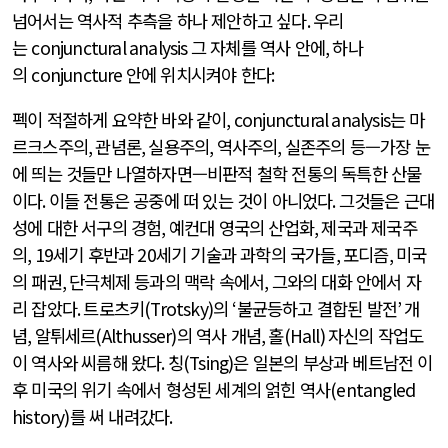
넘어서는 역사적 추측을 하나 제안하고 싶다
.
우리
는
conjunctural analysis
그 자체를 역사 안에
,
하나
의
conjuncture
안에 위치시켜야 한다
:
펙이 적절하게 요약한 바와 같이
, conjunctural analysis
는 마
르크스주의
,
관념론
,
실용주의
,
역사주의
,
실존주의 등—가장 눈
에 띄는 것들만 나열하자면—비판적 철학 전통의 독특한 산물
이다
.
이들 전통은 공중에 떠 있는 것이 아니었다
.
그것들은 근대
성에 대한 서구의 경험
,
예컨대 영국의 산업화
,
제국과 제국주
의
, 19
세기 후반과
20
세기 기술과 과학의 국가들
,
포디즘
,
미국
의 패권
,
단극체제 등과의 맥락 속에서
,
그와의 대화 안에서 자
리 잡았다
.
트로츠키
(Trotsky)
의
‘
불균등하고 결합된 발전
’
개
념
,
알튀세르
(Althusser)
의 역사 개념
,
홀
(Hall)
자신의 작업도
이 역사와 씨름해 왔다
.
칭
(Tsing)
은 일본의 부상과 베트남전 이
후 미국의 위기 속에서 형성된 세계의 얽힌 역사
(entangled
history)
를 써 내려갔다
.