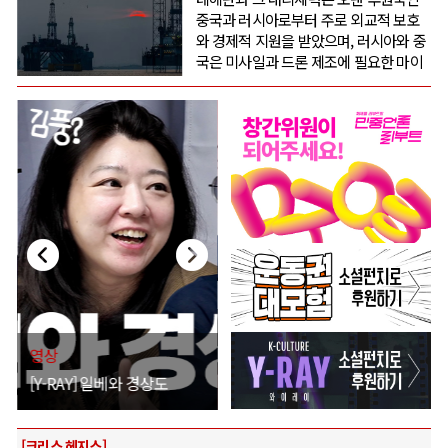
중국과 러시아로부터 주로 외교적 보호
와 경제적 지원을 받았으며, 러시아와 중
국은 미사일과 드론 제조에 필요한 마이
크로전자 부품과 소재를 포함한 일부 군
수품도 이란에 은밀히 공급했다. 이런 지원은 이번 분쟁에도 세계 석유
시장이 예상보다 극단적인 공황 상태에 빠지지 않도록 하는 데 도움이
됐다. 그러나 최근 위험한 새로운 움직임은 러시아와 중국이 개입한 이
은밀한 전쟁이 더 이상 그림자에 머물지 않고 공개적인 단계로 나아가고
있음을 시사한다.
영상
영상
영
[운동권 대모험] 너무 더
[운동권 대모험] 컴백한 힐러
워!!!!!!!
와 혼란한 전당대회
[
[크리스 헤지스]