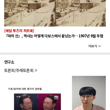
[애덤 투즈의 차트북]
『마의 산』, 역사는 어떻게 다보스에서 끝났는가… 1907년 9월 무렵
연구소
토론회/주례토론회