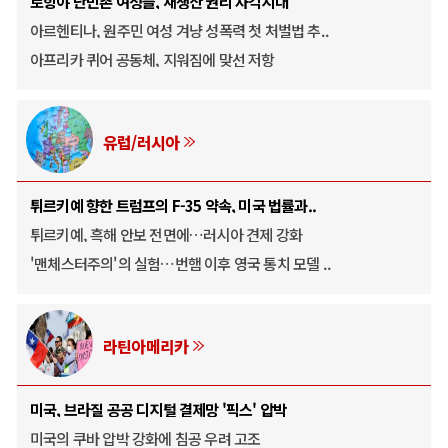
로힝야 난민촌 여성들, 재생산 권리 사각지대
아르헨티나, 원주민 여성 겨냥 성폭력 첫 처벌법 추..
아프리카 퀴어 공동체, 지워짐에 맞선 저항
유럽/러시아
튀르키예 향한 트럼프의 F-35 약속, 미국 법률과..
튀르키예, 흑해 안보 전면에…러시아 견제 강화
'맨체스터주의'의 실험…번햄 이후 영국 통치 모델 ..
라틴아메리카
미국, 브라질 공공 디지털 결제망 '픽스' 압박
미국의 쿠바 압박 강화에 침공 우려 고조