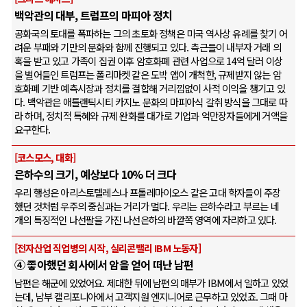
백악관의 대부, 트럼프의 마피아 정치
공화국의 토대를 폭파하는 그의 초토화 정책은 미국 역사상 유례를 찾기 어
려운 부패와 기만의 문화와 함께 진행되고 있다. 측근들이 내부자 거래 의
혹을 받고 있고 가족이 집권 이후 암호화폐 관련 사업으로 14억 달러 이상
을 벌어들인 트럼프는 폴리마켓 같은 도박 앱이 개척한, 규제받지 않는 암
호화폐 기반 예측시장과 정치를 결합해 거리낌없이 사적 이익을 챙기고 있
다. 백악관은 애틀랜틱시티 카지노 문화의 마피아식 갈취 방식을 그대로 따
라 하며, 정치적 특혜와 규제 완화를 대가로 기업과 억만장자들에게 거액을
요구한다.
[코스모스, 대화]
은하수의 크기, 예상보다 10% 더 크다
우리 행성은 아리스토텔레스나 프톨레마이오스 같은 고대 학자들이 주장
했던 것처럼 우주의 중심과는 거리가 멀다. 우리는 은하수라고 부르는 네
개의 특징적인 나선팔을 가진 나선은하의 바깥쪽 영역에 자리하고 있다.
[전자산업 직업병의 시작, 실리콘밸리 IBM 노동자]
④ 좋아했던 회사에서 암을 얻어 떠난 남편
남편은 해군에 있었어요. 제대한 뒤에 남편의 매부가 IBM에서 일하고 있었
는데, 남부 캘리포니아에서 고객지원 엔지니어로 근무하고 있었죠. 그때 마