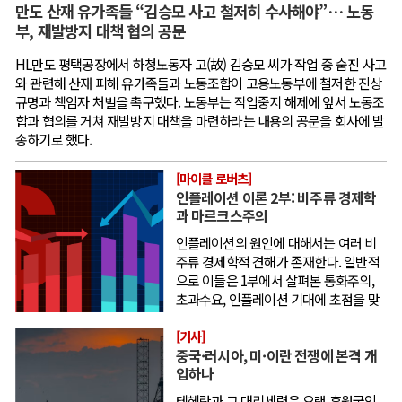
만도 산재 유가족들 “김승모 사고 철저히 수사해야”… 노동
부, 재발방지 대책 협의 공문
HL만도 평택공장에서 하청노동자 고(故) 김승모 씨가 작업 중 숨진 사고
와 관련해 산재 피해 유가족들과 노동조합이 고용노동부에 철저한 진상
규명과 책임자 처벌을 촉구했다. 노동부는 작업중지 해제에 앞서 노동조
합과 협의를 거쳐 재발방지 대책을 마련하라는 내용의 공문을 회사에 발
송하기로 했다.
[마이클 로버츠]
인플레이션 이론 2부: 비주류 경제학
과 마르크스주의
인플레이션의 원인에 대해서는 여러 비
주류 경제학적 견해가 존재한다. 일반적
으로 이들은 1부에서 살펴본 통화주의,
초과수요, 인플레이션 기대에 초점을 맞
춘 주류 경제학의 설명을 비판한다. 비주
류 견해는 크게 두 갈래로 나눌 수 있다. 첫째는 경제의 부문별 구조에 주
[기사]
중국·러시아, 미·이란 전쟁에 본격 개
목하는 견해다. 이들은 공급 제약이 특정 산업 부문에서 가격 급등을 일
입하나
으키고, 투입-산출 연계와 기업의 가격 결정 방식 변화를 통해 그것이 경
제 전반으로 확산한다고 본다.
테헤란과 그 대리세력은 오랜 후원국인