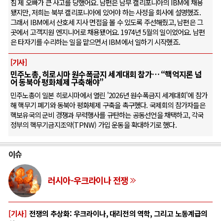
침 제 오빠가 큰 사고를 당했어요. 남편은 남부 캘리포니아의 IBM에 채용
됐지만, 저희는 북부 캘리포니아에 있어야 하는 사정을 회사에 설명했죠.
그래서 IBM에서 산호세 지사 면접을 볼 수 있도록 주선해줬고, 남편은 그
곳에서 고객지원 엔지니어로 채용됐어요. 1974년 5월의 일이었어요. 남편
은 타자기를 수리하는 일을 맡으면서 IBM에서 일하기 시작했죠.
[기사]
민주노총, 히로시마 원수폭금지 세계대회 참가… “핵억지론 넘
어 동북아 평화체제 구축해야”
민주노총이 일본 히로시마에서 열린 '2026년 원수폭금지 세계대회'에 참가
해 핵무기 폐기와 동북아 평화체제 구축을 촉구했다. 국제회의 참가자들은
핵보유국의 군비 경쟁과 무력행사를 규탄하는 공동선언을 채택하고, 각국
정부의 핵무기금지조약(TPNW) 가입 운동을 확대하기로 했다.
이슈
러시아-우크라이나 전쟁
[기사]
전쟁의 추상화: 우크라이나, 대리전의 역학, 그리고 노동계급의