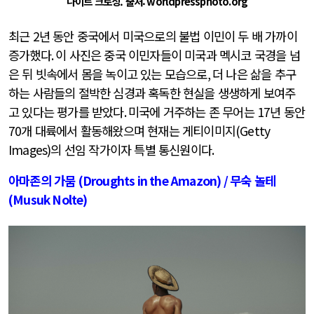
나이트 크로싱. 출처:
worldpressphoto.org
최근
2
년 동안 중국에서 미국으로의 불법 이민이 두 배 가까이
증가했다
.
이 사진은 중국 이민자들이 미국과 멕시코 국경을 넘
은 뒤 빗속에서 몸을 녹이고 있는 모습으로
,
더 나은 삶을 추구
하는 사람들의 절박한 심경과 혹독한 현실을 생생하게 보여주
고 있다는 평가를 받았다
.
미국에 거주하는 존 무어는
17
년 동안
70
개 대륙에서 활동해왔으며 현재는 게티이미지
(Getty
Images)
의 선임 작가이자 특별 통신원이다
.
아마존의 가뭄
(Droughts in the Amazon) /
무숙 놀테
(Musuk Nolte)