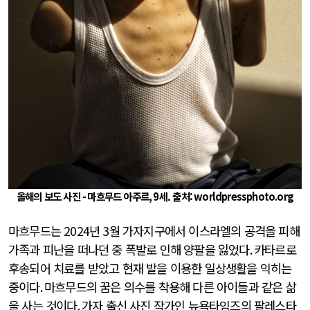
올해의 보도 사진
-
마흐무드 아주르
, 9
세. 출처:
worldpressphoto.org
마흐무드는
2024
년
3
월 가자지구에서 이스라엘의 공격을 피해
가족과 피난을 떠나던 중 폭발로 인해 양팔을 잃었다
.
카타르로
후송되어 치료를 받았고 현재 발을 이용한 일상생활을 익히는
중이다
.
마흐무드의 꿈은 의수를 착용해 다른 아이들과 같은 삶
을 사는 것이다
.
가자 출신 사진 작가인 뉴욕타임즈의 팔레스타