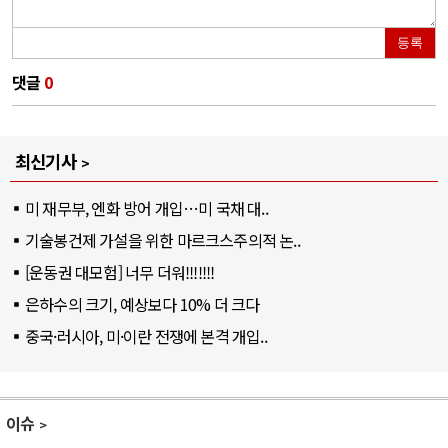
등록
댓글
0
최신기사
미 재무부, 엔화 방어 개입…미 국채 대..
기술봉건제 가설을 위한 마르크스주의적 논..
[운동권 대모험] 너무 더워!!!!!!!
은하수의 크기, 예상보다 10% 더 크다
중국·러시아, 미·이란 전쟁에 본격 개입..
이슈