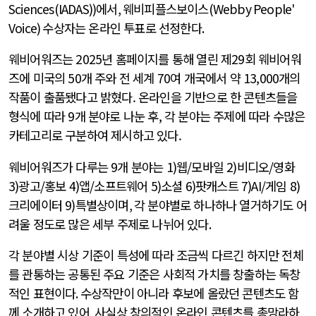
Sciences(IADAS))
에서
,
웨비피플스보이스
(Webby People'
Voice)
수상자는 온라인 투표로 선정한다
.
웨비어워즈는 2025년 홈페이지를 통해 열린 제29회 웨비어워
즈에 미국의 50개 주와 전 세계 70여 개국에서 약 13,000개의
작품이 출품됐다고 밝혔다. 온라인을 기반으로 한 콘텐츠들을
형식에 따라 9개 분야로 나눈 후, 각 분야는 주제에 따라 수많은
카테고리로 구분하여 제시하고 있다.
웨비어워즈가 다루는
9
개 분야는
1)
웹
/
모바일
2)
비디오
/
영화
3)
광고
/
홍보
4)
앱
/
소프트웨어
5)
소셜
6)
팟캐스트
7)AI/
게임
8)
크리에이터
9)
특별상이며
,
각 분야별로 하나하나 열거하기도 어
려울 정도로 많은 세부 주제로 나뉘어 있다
.
각 분야별 시상 기준이 특성에 따라 조금씩 다르긴 하지만 전체
를 관통하는 공통된 주요 기준은 사회적 가치를 창출하는 독창
적인 표현이다
.
수상작만이 아니라 후보에 올랐던 콘텐츠도 함
께 소개하고 있어
,
사실상 창의적인 온라인 콘텐츠를 총망라하