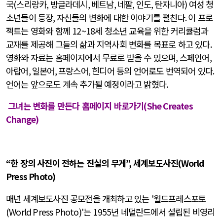
국
(
스리랑카
,
방글라데시
,
베트남
,
네팔
,
인도
,
탄자니아
)
여성 청
소년들이 등장
,
자신들의 변화에 대한 이야기를 펼친다
.
이 프로
젝트는 영화와 함께
12~18
세 청소년 교육을 위한 커리큘럼과
교재를 제공해 그들의 삶과 지역사회 변화를 목표로 하고 있다
.
영화와 자료는 홈페이지에서 무료로 받을 수 있으며
,
스페인어
,
아랍어
,
일본어
,
프랑스어
,
힌디어 등의 언어로도 번역되어 있다
.
언어는 앞으로도 계속 추가될 예정이라고 밝혔다
.
그녀는 변화를 만든다 홈페이지 바로가기
(She Creates
Change)
“
한 장의 사진이 전하는 진실의 무게
”,
세계보도사진
(World
Press Photo)
매년 세계보도사진 공모전을 개최하고 있는
'
월드프레스포토
(World Press Photo)'
는
1955
년 네덜란드에서 설립된 비영리