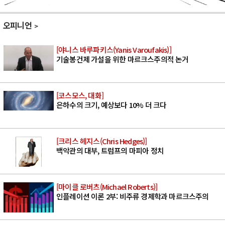
오피니언
[야니스 바루파키스(Yanis Varoufakis)]
기술봉건제 가설을 위한 마르크스주의적 논거
[코스모스, 대화]
은하수의 크기, 예상보다 10% 더 크다
[크리스 헤지스(Chris Hedges)]
백악관의 대부, 트럼프의 마피아 정치
[마이클 로버츠(Michael Roberts)]
인플레이션 이론 2부: 비주류 경제학과 마르크스주의