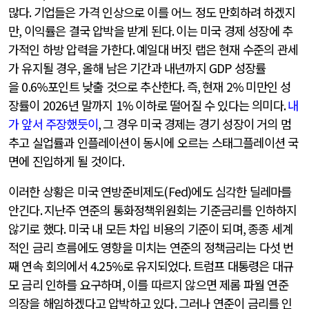
많다
.
기업들은 가격 인상으로 이를 어느 정도 만회하려 하겠지
만
,
이익률은 결국 압박을 받게 된다
.
이는 미국 경제 성장에 추
가적인 하방 압력을 가한다
.
예일대 버짓 랩은 현재 수준의 관세
가 유지될 경우
,
올해 남은 기간과 내년까지
GDP
성장률
을
0.6%
포인트 낮출 것으로 추산한다
.
즉
,
현재
2%
미만인 성
장률이
2026
년 말까지
1%
이하로 떨어질 수 있다는 의미다
.
내
가 앞서 주장했듯이
,
그 경우 미국 경제는 경기 성장이 거의 멈
추고 실업률과 인플레이션이 동시에 오르는 스태그플레이션 국
면에 진입하게 될 것이다
.
이러한 상황은 미국 연방준비제도
(Fed)
에도 심각한 딜레마를
안긴다
.
지난주 연준의 통화정책위원회는 기준금리를 인하하지
않기로 했다
.
미국 내 모든 차입 비용의 기준이 되며
,
종종 세계
적인 금리 흐름에도 영향을 미치는 연준의 정책금리는 다섯 번
째 연속 회의에서
4.25%
로 유지되었다
.
트럼프 대통령은 대규
모 금리 인하를 요구하며
,
이를 따르지 않으면 제롬 파월 연준
의장을 해임하겠다고 압박하고 있다
.
그러나 연준이 금리를 인