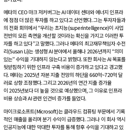
메타의
CEO
마크 저커버그는
AI
데이터 센터와 에너지 인프라
에 점점 더 많은 투자를 하고 있다고 선언했다
.
그는 투자자들과
의 전화 회의에서
“
우리는 초지능
(superintelligence)
이 사업
전반의 모든 측면을 개선할 것이라는 확신을 가지고 이러한 투
자를 하고 있다
”
고 말했다
.
그러나 메타의 최고재무책임자 수전
리
(Susan Li)
는 생성형
AI
분야에서 올해나
2026
년까지
“
의미
있는
”
수익을 기대하지 않는다고 밝혔다
.
또한 회사는
AI
목표를
뒷받침하기 위한 인프라 구축 비용이 증가하고 있다고 경고했
다
.
메타는
2025
년 자본 지출 전망의 하단을
660
억
~720
억 달
러로 상향 조정했다
.
그리고
2026
년의 연간 지출 증가율
이
2025
년보다 더 높을 것으로 예상했으며
,
그 이유로 인프라
비용 상승과
AI
관련 인건비 증가를 들었다
.
마이크로소프트
(Microsoft)
는 클라우드 컴퓨팅 부문에서 기록
적인 매출을 올리며 분기 수익이 급증했다
.
그러나 이 회사 역시
인공지능에 대한 막대한 투자를 통해 향후 수익을 기대하고 있