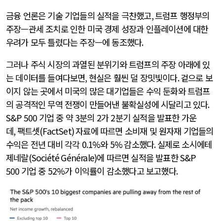
금융 언론은 기술 기업들의 실적을 극찬했고
,
트럼프 행정부의
주장—관세 조치로 인한 미국 경제 성장과 인플레이션에 대한
우려가 모두 틀렸다는 주장—에 동조했다
.
그러나 주식 시장의 과열된 분위기와 트럼프의 주장 아래에 있
는 데이터를 들여다보면
,
현실은 훨씬 덜 장밋빛이다
.
겉으로 보
이지 않는 곳에서 미국의 많은 대기업들은 수익 둔화와 트럼프
의 공격적인 무역 전쟁이 만들어낸 불확실성에 시달리고 있다
.
S&P 500
기업 중 약
3
분의
2
가
2
분기 실적을 발표한 가운
데
,
팩트셋
(FactSet)
자료에 따르면 소비재 및 원자재 기업들의
수익은 전년 대비 각각
0.1%
와
5%
감소했다
.
실제로 소시에테
제네랄
(Société Générale)
에 따르면 실적을 발표한
S&P
500
기업 중
52%
가 이익률이 감소했다고 보고했다
.