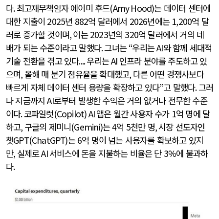
다
.
최고재무책임자 에이미 후드
(Amy Hood)
는 데이터 센터에
대한 지출이
2025
년
882
억 달러에서
2026
년에는
1,200
억 달
러로 증가할 것이며
,
이는
2023
년의
320
억 달러에서 거의 네
배가 되는 수준이라고 말했다
.
그녀는
“
우리는
AI
와 함께 세대적
기술 전환을 겪고 있다
....
우리는
AI
인프라 분야를 주도하고 있
으며
,
올해 매 분기 점유율을 확대했고
,
다른 어떤 경쟁사보다
빠르게 자체 데이터 센터 용량을 확장하고 있다
”
고 말했다
.
그러
나 지금까지
AI
로부터 발생한 수익은 거의 없거나 전무한 수준
이다
.
코파일럿
(Copilot) AI
앱은 월간 사용자 수가
1
억 명에 달
하고
,
구글의 제미니
(Gemini)
는
4
억
5
천만 명
,
시장 선도자인
챗
GPT(ChatGPT)
는
6
억 명이 넘는 사용자를 확보하고 있지
만
,
실제로
AI
서비스에 돈을 지불하는 비율은 단
3%
에 불과하
다
.