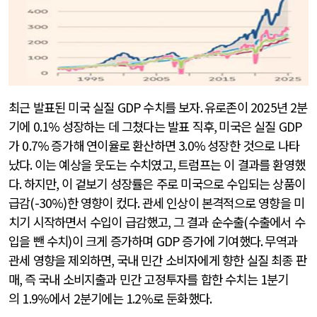
최근 발표된 미국 실질
GDP
수치를 보자
.
유로존이
2025
년
2
분
기에
0.1%
성장하는 데 그쳤다는 발표 직후
,
미국은 실질
GDP
가
0.7%
증가해 연이율로 환산하면
3.0%
성장한 것으로 나타
났다
.
이는 예상을 웃도는 수치였고
,
트럼프는 이 결과를 환영했
다
.
하지만
,
이 겉보기 성장률은 주로 미국으로 수입되는 상품이
급감
(-30%)
한 영향이 컸다
.
관세 인상이 본격적으로 영향을 미
치기 시작하면서 수입이 급감했고
,
그 결과 순수출
(
수출에서 수
입을 뺀 수치
)
이 크게 증가하며
GDP
증가에 기여했다
.
무역과
관세 영향을 제외하면
,
국내 민간 소비자에게 향한 실질 최종 판
매
,
즉 국내 소비지출과 민간 고정투자를 합한 수치는
1
분기
의
1.9%
에서
2
분기에는
1.2%
로 둔화했다
.