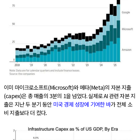
이미 마이크로소프트
(Microsoft)
와 메타
(Meta)
의 자본 지출
(capex)
은 총 매출의
3
분의
1
을 넘었다
.
실제로
AI
관련 자본 지
출은 지난 두 분기 동안
미국 경제 성장에 기여한 바
가 전체 소
비 지출보다 더 컸다
.