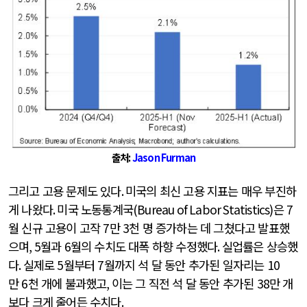
출처
:
Jason Furman
그리고 고용 문제도 있다
.
미국의 최신 고용 지표는 매우 부진하
게 나왔다
.
미국 노동통계국
(Bureau of Labor Statistics)
은
7
월 신규 고용이 고작
7
만
3
천 명 증가하는 데 그쳤다고 발표했
으며
, 5
월과
6
월의 수치도 대폭 하향 수정했다
.
실업률은 상승했
다
.
실제로
5
월부터
7
월까지 석 달 동안 추가된 일자리는
10
만
6
천 개에 불과했고
,
이는 그 직전 석 달 동안 추가된
38
만 개
보다 크게 줄어든 수치다
.