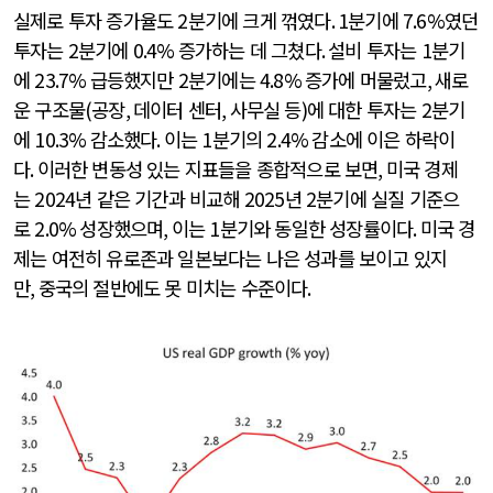
실제로 투자 증가율도
2
분기에 크게 꺾였다
. 1
분기에
7.6%
였던
투자는
2
분기에
0.4%
증가하는 데 그쳤다
.
설비 투자는
1
분기
에
23.7%
급등했지만
2
분기에는
4.8%
증가에 머물렀고
,
새로
운 구조물
(
공장
,
데이터 센터
,
사무실 등
)
에 대한 투자는
2
분기
에
10.3%
감소했다
.
이는
1
분기의
2.4%
감소에 이은 하락이
다
.
이러한 변동성 있는 지표들을 종합적으로 보면
,
미국 경제
는
2024
년 같은 기간과 비교해
2025
년
2
분기에 실질 기준으
로
2.0%
성장했으며
,
이는
1
분기와 동일한 성장률이다
.
미국 경
제는 여전히 유로존과 일본보다는 나은 성과를 보이고 있지
만
,
중국의 절반에도 못 미치는 수준이다
.