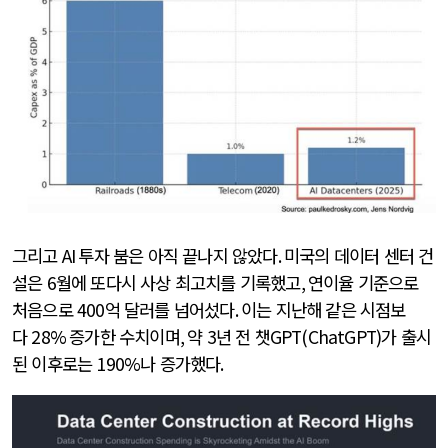
그리고
AI
투자 붐은 아직 끝나지 않았다
.
미국의 데이터 센터 건
설은
6
월에 또다시 사상 최고치를 기록했고
,
연이율 기준으로
처음으로
400
억 달러를 넘어섰다
.
이는 지난해 같은 시점보
다
28%
증가한 수치이며
,
약
3
년 전 챗
GPT(ChatGPT)
가 출시
된 이후로는
190%
나 증가했다
.