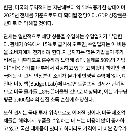
한편
,
미국의 무역적자는 지난해보다 약
50%
증가한 상태이며
,
2025
년 전체를 기준으로도 더 확대될 전망이다
. GDP
성장률은
반대로 더 약해질 것이다
.
관세는 일반적으로 해당 상품을 수입하는 수입업자가 부담한
다
.
관세가
0%
에서
15%
로 급격히 오르면
,
수입업자는 이 비용
을 소비자에게 전가하려 한다
.
지금까지는 많은 기업들이 추가
비용을 내부적으로 흡수하려 노력해 왔다
.
실제로
50%
의 기업
이
“
비용 증가를 내부에서 감당하고 있다
”
고 밝혔다
.
하지만 결
국에는 이 관세 인상분이 소비자 물가에 반영될 수밖에 없다
.
예
일대 버짓 랩
(Budget Lab)
에 따르면 트럼프의 관세가 단기적
으로 미국 물가를
1.8%
끌어올릴 것으로 예상되며
,
이는 가구당
평균
2,400
달러의 실질 소득 손실에 해당한다
.
또한 관세는 국내 투자 위축으로도 이어질 것이다
.
미국 제조업
체들은 해외에서 부품을 수입하는 데 드는 비용이 많이 증가하
고 있고
,
국산 대체품이 있다고 하더라도 가격이 더 비싼 경우가