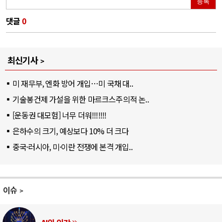
등록
댓글
0
최신기사
미 재무부, 엔화 방어 개입…미 국채 대..
기술봉건제 가설을 위한 마르크스주의적 논..
[운동권 대모험] 너무 더워!!!!!!!
은하수의 크기, 예상보다 10% 더 크다
중국·러시아, 미·이란 전쟁에 본격 개입..
이슈