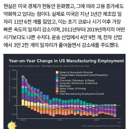
현실은 미국 경제가 한동안 둔화했고
,
그에 따라 고용 증가세도
약화하고 있다는 점이다
.
실제로 미국은 지난
1
년간 제조업 일
자리
11
만
6
천 개를 잃었고
,
이는 초기 코로나 시기 이후 가장
빠른 속도의 일자리 감소이며
, 2011
년부터
2019
년까지의 어떤
시기보다도 나쁜 수치다
.
운송 산업에서
4
만
9
천 개
,
전자 산업
에서
3
만
2
천 개의 일자리가 줄어들면서 감소세를 주도했다
.