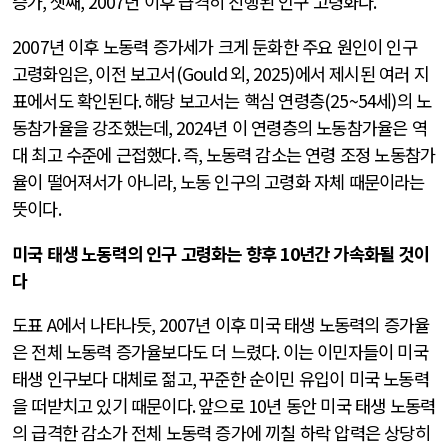
증가
,
셋째
, 2007
년 이후 급격히 진행된 인구 고령화다
.
2007
년 이후 노동력 증가세가 크게 둔화한 주요 원인이 인구
고령화임은
,
이전 보고서
(Gould
외
, 2025)
에서 제시된 여러 지
표에서도 확인된다
.
해당 보고서는 핵심 연령층
(25~54
세
)
의 노
동참가율을 강조했는데
, 2024
년 이 연령층의 노동참가율은 역
대 최고 수준에 근접했다
.
즉
,
노동력 감소는 연령 조정 노동참가
율이 떨어져서가 아니라
,
노동 인구의 고령화 자체 때문이라는
뜻이다
.
미국 태생 노동력의 인구 고령화는 향후
10
년간 가속화될 것이
다
도표
A
에서 나타나듯
, 2007
년 이후 미국 태생 노동력의 증가율
은 전체 노동력 증가율보다도 더 느렸다
.
이는 이민자들이 미국
태생 인구보다 대체로 젊고
,
꾸준한 순이민 유입이 미국 노동력
을 떠받치고 있기 때문이다
.
앞으로
10
년 동안 미국 태생 노동력
의 급격한 감소가 전체 노동력 증가에 끼칠 하락 압력은 상당히