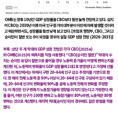
OMB
는 향후
10
년간
GDP
성장률을
CBO
보다 훨씬 높게 전망하고 있다
.
심지
어
CBO
는
2030
년 이후 미국 인구 증가의 대부분이 이민에 의해 발생할 것이라
고 예상하면서도
,
성장률을 훨씬 낮게 보고 있다
.
[
트럼프 행정부
, CBO,
그리고
순이민이 절반 또는
0
이 되었을 경우의 실질
GDP
성장 전망
(2026
–
2035)]
부록
:
상단 두 개 막대의
GDP
성장 전망은 각각
CBO(2025a)
와
OMB(2025)
의 예측치를 직접 사용했다
. “CBO(
순이민 절반
)”
막대의 수
치는 순이민 유입이 절반으로 줄어들 경우 노동력 증가율이 어떻게 변하는지를
계산한 뒤
,
노동력의 변화율이
GDP
성장률에
1
대
1
로 반영된다고 가정해 산출
했다
.
이 계산에서는 위에서 구한
20~64
세 인구 감소 추정치를 기반으로 했
다
.
한 해의 전체 노동력 중
90%
이상이
20~64
세 인구로 구성되어 있기 때문
에
, 20~64
세 인구의 변화율에
90%
를 곱해 노동력 전체의 변화를 추정했
다
.
이 계산은 인구 변화가 노동참가율에 영향을 미치지 않는다고 가정한다
.
예
를 들어
,
어떤 인구가
100
명 변하고 노동참가율이
80%
라면
,
노동력은
80
명
변하는 것으로 계산한다
.
마지막 막대
(
순이민
0)
의 경우에도 같은 방법을 적용
했다
.