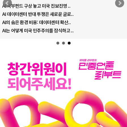
EU·우크라이나 드론 협력 직후, 러시아..
나토, 우크라 군사지원 2027년까지 공..
우크라이나, 덴마크, 에스토니아, 네덜란..
러·우크라, 대규모 공습 주고받아…민간 ..