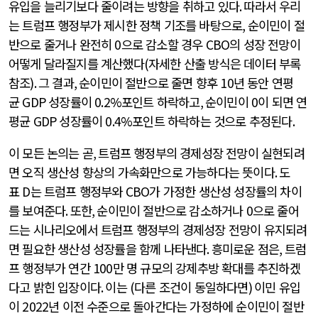
유입을 늘리기보다 줄이려는 방향을 취하고 있다
.
따라서 우리
는 트럼프 행정부가 제시한 정책 기조를 바탕으로
,
순이민이 절
반으로 줄거나 완전히
0
으로 감소할 경우
CBO
의 성장 전망이
어떻게 달라질지를 계산했다
(
자세한 산출 방식은 데이터 부록
참조
).
그 결과
,
순이민이 절반으로 줄면 향후
10
년 동안 연평
균
GDP
성장률이
0.2%
포인트 하락하고
,
순이민이
0
이 되면 연
평균
GDP
성장률이
0.4%
포인트 하락하는 것으로 추정된다
.
이 모든 논의는 곧
,
트럼프 행정부의 경제성장 전망이 실현되려
면 오직 생산성 향상의 가속화만으로 가능하다는 뜻이다
.
도
표
D
는 트럼프 행정부와
CBO
가 가정한 생산성 성장률의 차이
를 보여준다
.
또한
,
순이민이 절반으로 감소하거나
0
으로 줄어
드는 시나리오에서 트럼프 행정부의 경제성장 전망이 유지되려
면 필요한 생산성 성장률을 함께 나타낸다
.
흥미로운 점은
,
트럼
프 행정부가 연간
100
만 명 규모의 강제추방 확대를 추진하겠
다고 밝힌 입장이다
.
이는
(
다른 조건이 동일하다면
)
이민 유입
이
2022
년 이전 수준으로 돌아간다는 가정하에 순이민이 절반