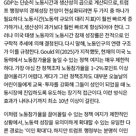
GDP
는 단순히 노동시간과 생산성의 곱으로 계산되므로
,
트럼
프 행정부의 경제성장 전망이 현실화되려면 두 가지 중 하나가
필요하다
.
노동시간
(
노동력 규모의 대리 지표
)
이 훨씬 빠르게 증
가하거나
,
생산성이 과거보다 훨씬 빠르게 향상되어야 한다
.
그
러나 미국 태생 노동자의 노동시간 잠재 성장률은 전적으로 인
구학적 추세에 의해 결정된다
.
다시 말해
,
노동인구의 연령 구조
가 이를 규정한다
. Gould
외
(2025)
가 지적했듯
,
현재의 미국 노
동력에서 노동참가율을 높일 수 있는 정책 여지는 매우 제한적
하다
.
가장 야심 찬 정책조차 노동참가율을
1~2%
포인트 이상
끌어올리기 어렵다
.
게다가 그런 정책조차도 대부분 오늘날의
어린이들에게 교육
·
투자를 강화해 그들이 성인이 되었을 때 노
동시장에 진입하도록 유도하는 장기적 접근이다
.
이런 방식은
효과가 나타나기까지 최소
10
년 이상이 걸린다
.
이처럼 노동참가율을 끌어올릴 수 있는 정책 여지가 제한적인
상황에서
,
노동력 성장을 유의미하게 확대할 수 있는 유일한 다
른 경로는
‘
이민 확대
’
다
.
하지만 트럼프 행정부는 분명히 이민