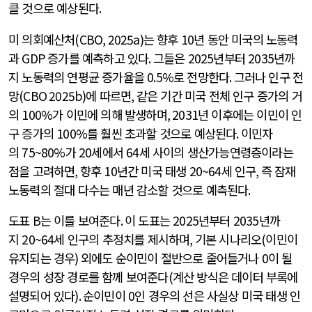
클 것으로 예상된다
.
미 의회예산처
(CBO, 2025a)
는 향후
10
년 동안 미국의 노동력
과
GDP
증가를 예측하고 있다
.
그들은
2025
년부터
2035
년까
지 노동력의 연평균 증가율을
0.5%
로 전망한다
.
그러나 인구 전
망
(CBO 2025b)
에 따르면
,
같은 기간 미국 전체 인구 증가의 거
의
100%
가 이민에 의해 발생하며
, 2031
년 이후에는 이민이 인
구 증가의
100%
를 훨씬 초과할 것으로 예상된다
.
이민자
의
75~80%
가
20
세에서
64
세 사이의 생산가능연령층이라는
점을 고려하면
,
향후
10
년간 미국 태생
20~64
세 인구
,
즉 잠재
노동력의 절대 다수는 매년 감소할 것으로 예측된다
.
도표
B
는 이를 보여준다
.
이 도표는
2025
년부터
2035
년까
지
20~64
세 인구의 추정치를 제시하며
,
기본 시나리오
(
이민이
유지되는 경우
)
외에도 순이민이 절반으로 줄어들거나
0
이 될
경우의 성장 경로를 함께 보여준다
(
계산 방식은 데이터 부록에
설명되어 있다
).
순이민이
0
인 경우의 선은 사실상 미국 태생 인