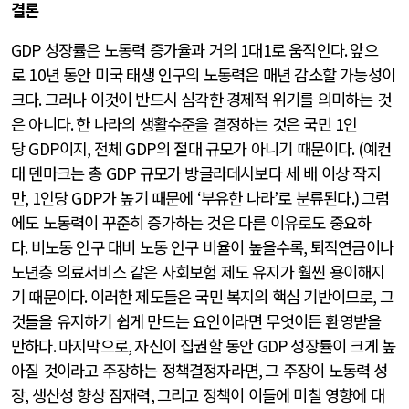
결론
GDP
성장률은 노동력 증가율과 거의
1
대
1
로 움직인다
.
앞으
로
10
년 동안 미국 태생 인구의 노동력은 매년 감소할 가능성이
크다
.
그러나 이것이 반드시 심각한 경제적 위기를 의미하는 것
은 아니다
.
한 나라의 생활수준을 결정하는 것은 국민
1
인
당
GDP
이지
,
전체
GDP
의 절대 규모가 아니기 때문이다
. (
예컨
대 덴마크는 총
GDP
규모가 방글라데시보다 세 배 이상 작지
만
, 1
인당
GDP
가 높기 때문에
‘
부유한 나라
’
로 분류된다
.)
그럼
에도 노동력이 꾸준히 증가하는 것은 다른 이유로도 중요하
다
.
비노동 인구 대비 노동 인구 비율이 높을수록
,
퇴직연금이나
노년층 의료서비스 같은 사회보험 제도 유지가 훨씬 용이해지
기 때문이다
.
이러한 제도들은 국민 복지의 핵심 기반이므로
,
그
것들을 유지하기 쉽게 만드는 요인이라면 무엇이든 환영받을
만하다
.
마지막으로
,
자신이 집권할 동안
GDP
성장률이 크게 높
아질 것이라고 주장하는 정책결정자라면
,
그 주장이 노동력 성
장
,
생산성 향상 잠재력
,
그리고 정책이 이들에 미칠 영향에 대