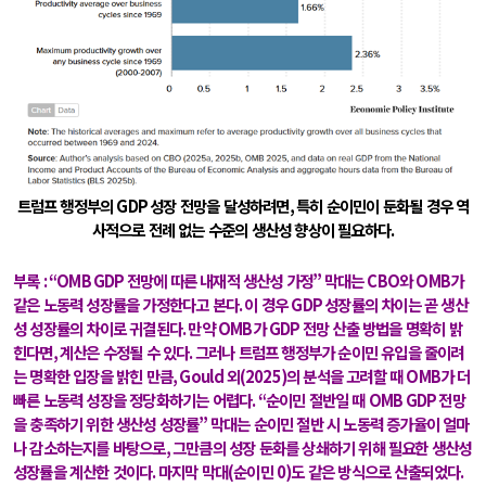
트럼프 행정부의
GDP
성장 전망을 달성하려면
,
특히 순이민이 둔화될 경우 역
사적으로 전례 없는 수준의 생산성 향상이 필요하다
.
부록
: “OMB GDP
전망에 따른 내재적 생산성 가정
”
막대는
CBO
와
OMB
가
같은 노동력 성장률을 가정한다고 본다
.
이 경우
GDP
성장률의 차이는 곧 생산
성 성장률의 차이로 귀결된다
.
만약
OMB
가
GDP
전망 산출 방법을 명확히 밝
힌다면
,
계산은 수정될 수 있다
.
그러나 트럼프 행정부가 순이민 유입을 줄이려
는 명확한 입장을 밝힌 만큼
, Gould
외
(2025)
의 분석을 고려할 때
OMB
가 더
빠른 노동력 성장을 정당화하기는 어렵다
. “
순이민 절반일 때
OMB GDP
전망
을 충족하기 위한 생산성 성장률
”
막대는 순이민 절반 시 노동력 증가율이 얼마
나 감소하는지를 바탕으로
,
그만큼의 성장 둔화를 상쇄하기 위해 필요한 생산성
성장률을 계산한 것이다
.
마지막 막대
(
순이민
0)
도 같은 방식으로 산출되었다
.