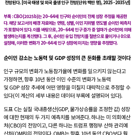
전망된다.
[
미국 태생 및 외국 출생 인구 전망
(
단위
:
백만 명
), 2025
–
2035
년
]
부록
: CBO(2025b)
는
20~64
세 인구와 순이민의 전체 성장 추정을 제공한
다
.
해당 보고서의 배경 자료에는 연령
,
성별
,
이민 지위별 연도별 순이민 예측치
가 포함되어 있다
.
이를 바탕으로
, 20~64
세 인구 증가 중 얼마가 순이민에 의해
발생하는지를 계산했다
.
그 후
,
순이민 유입 전망치를 절반으로 줄이거나
0
으로
설정해
,
이러한 변화가
20~64
세 인구 성장에 미치는 영향을 추정했다
.
순이민 감소는 노동력 및
GDP
성장의 큰 둔화를 초래할 것이다
인구 규모의 변화가 노동참가율에 변화를 일으키지 않는다고
가정하면
,
향후
10
년 동안 이민 수준의 변화가 노동력
및
GDP
성장 추세에 어떤 영향을 미칠지 대략적으로 추정할 수
있다
(
이 계산의 세부 내용은 데이터 부록에 설명되어 있다
).
도표
C
는 실질 국내총생산
(GDP,
물가상승률을 조정한 값
)
성장
에 대한 현재의 두 가지 예측치를 보여준다
.
하나는 미 의회예산
처
(CBO)
의 전망이고
,
다른 하나는 트럼프 행정부 산하 관리예
산처
(OMB)
의 전망이다
. OMB
는 향후
10
년 동안
CBO
보다 훨