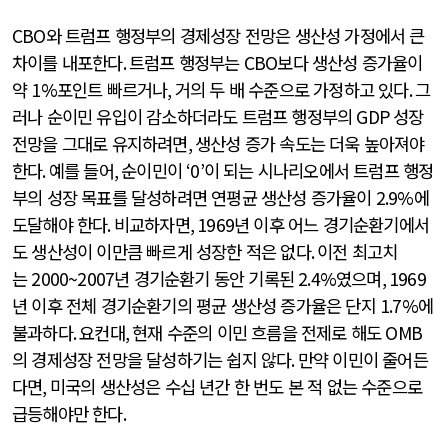
CBO
와 트럼프 행정부의 경제성장 전망은 생산성 가정에서 큰
차이를 내포한다
.
트럼프 행정부는
CBO
보다 생산성 증가율이
약
1%
포인트 빠르거나
,
거의 두 배 수준으로 가정하고 있다
.
그
러나 순이민 유입이 감소하더라도 트럼프 행정부의
GDP
성장
전망을 그대로 유지하려면
,
생산성 증가 속도는 더욱 높아져야
한다
.
예를 들어
,
순이민이
‘0’
이 되는 시나리오에서 트럼프 행정
부의 성장 목표를 달성하려면 연평균 생산성 증가율이
2.9%
에
도달해야 한다
.
비교하자면
, 1969
년 이후 어느 경기순환기에서
도 생산성이 이만큼 빠르게 성장한 적은 없다
.
이전 최고치
는
2000~2007
년 경기순환기 동안 기록된
2.4%
였으며
, 1969
년 이후 전체 경기순환기의 평균 생산성 증가율은 단지
1.7%
에
불과하다
.
요컨대
,
현재 수준의 이민 흐름을 전제로 해도
OMB
의 경제성장 전망을 달성하기는 쉽지 않다
.
만약 이민이 줄어든
다면
,
미국의 생산성은 수십 년간 한 번도 본 적 없는 수준으로
급등해야만 한다
.