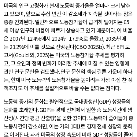
미국의 인구 고령화가 현재 노동력 증가율을 얼마나 크게 낮추
고 있으며
,
앞으로 수십 년간 이 감소세가 지속될 것이라는 점은
종종 간과된다
.
일반적으로 노동참가율이 급격히 떨어지는
65
세 이상 인구의 비율이 빠르게 상승하고 있기 때문이다
.
이 비율
은
2007
년
12.4%
에서
2024
년
17.9%
로 올랐고
, 2035
년에
는
21.2%
에 이를 것으로 전망된다
(CBO 2025b).
최근
EPI
보
고서
(Gould
외
, 2025)
는 미국의 노동참가율 추세를 평가하
고
,
그 요인과 정책 변화가 이러한 추세에 미칠 수 있는 영향에
관한 연구 문헌을 검토했다
.
연구 문헌의 핵심 결론 가운데 하나
는
,
현재 미국 노동력의 노동참가율을 높이려는 가장 야심 찬 정
책조차도 이 추세를 실질적으로 바꿀 수는 없다는 점이다
.
노동력 증가의 둔화는 필연적으로 국내총생산
(GDP)
성장률의
둔화를 초래한다
. GDP
는 경제 전체에서 일한 총 노동시간에 생
산성
(
시간당 평균 산출량
)
을 곱한 값이다
.
노동력이 줄어들어 총
노동시간이 감소하면
,
이는 거의 1대1로 경제 전체 성장의 둔화
로 이어진다
.
과거 미국의 성장 속도에 비해
GDP
성장률이 줄어