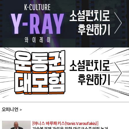
오피니언
[야니스 바루파키스(Yanis Varoufakis)]
기술봉건제 가설을 위한 마르크스주의적 논거