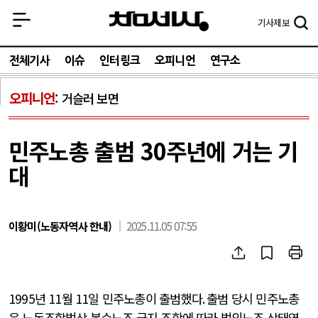
기사
제보
전체기사
이슈
인터링크
오피니언
연구소
오피니언
거슬러 보면
민주노총 출범 30주년에 거는 기
대
이황미(노동자역사 한내)
2025.11.05 07:55
1995
년
11
월
11
일 민주노총이 출범했다
.
출범 당시 민주노총
은 노동조합법상 복수노조 금지 조항에 따라 법외노조 상태였