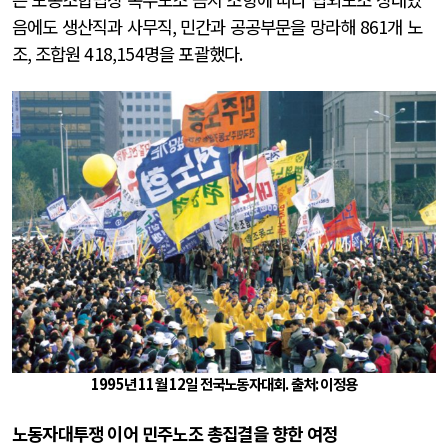
음에도 생산직과 사무직
,
민간과 공공부문을 망라해
861
개 노
조
,
조합원
418,154
명을 포괄했다
.
1995
년
11
월
12
일 전국노동자대회
. 출처: 이정용
노동자대투쟁 이어 민주노조 총집결을 향한 여정