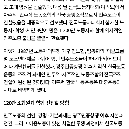
고 초대 임원을 선출했다
.
다음 날 전국노동자대회
(
여의도
)
에서
자주적
·
민주적 노동조합의 전국 중앙조직으로서 민주노총이
건설됐음을 대중적으로 선포했다
.
전국노동자대회에 참가한 노
동자
·
학생
·
시민
3
만여 명은
1,200
만 노동자와 함께 역사적인
민주노총 출범을 열렬히 환호했다
.
이렇게
1987
년 노동자대투쟁 이후 전노협
,
업종회의
,
재벌그룹
별 노조연대체로 나뉘어 있던 민주노조들이 하나가 되어 드디
어 내셔널센터를 건설했다
.
광주민중항쟁 이후 시작한 한국노동
운동의 조직적 과제인 민주적
·
자주적인 노동조합의 전국조직
건설이 완성된 것이었다
.
이로써 한국 노동운동은 대중운동의
시대로 비약하게 됐다
.
120만 조합원과 함께 전진할 방향
민주노총의 선언
·
강령
·
기본과제는 광주민중항쟁 이후 자본과
정권
,
그리고 어용노총에 맞선 치열한 투쟁 과정에서 한국노동