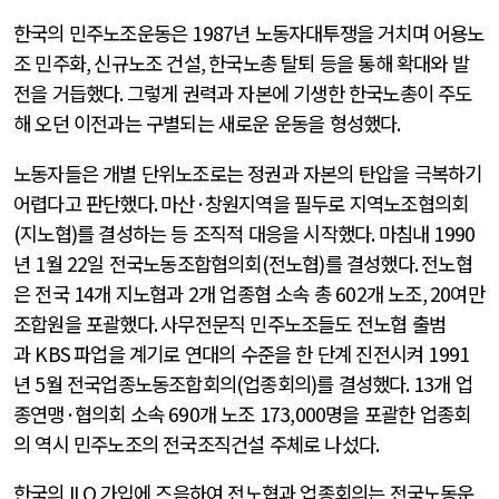
한국의 민주노조운동은
1987
년 노동자대투쟁을 거치며 어용노
조 민주화
,
신규노조 건설
,
한국노총 탈퇴 등을 통해 확대와 발
전을 거듭했다
.
그렇게 권력과 자본에 기생한 한국노총이 주도
해 오던 이전과는 구별되는 새로운 운동을 형성했다
.
노동자들은 개별 단위노조로는 정권과 자본의 탄압을 극복하기
어렵다고 판단했다
.
마산
·
창원지역을 필두로 지역노조협의회
(
지노협
)
를 결성하는 등 조직적 대응을 시작했다
.
마침내
1990
년
1
월
22
일 전국노동조합협의회
(
전노협
)
를 결성했다
.
전노협
은 전국
14
개 지노협과
2
개 업종협 소속 총
602
개 노조
, 20
여만
조합원을 포괄했다
.
사무전문직 민주노조들도 전노협 출범
과
KBS
파업을 계기로 연대의 수준을 한 단계 진전시켜
1991
년
5
월 전국업종노동조합회의
(
업종회의
)
를 결성했다
. 13
개 업
종연맹
·
협의회 소속
690
개 노조
173,000
명을 포괄한 업종회
의 역시 민주노조의 전국조직건설 주체로 나섰다
.
한국의
ILO
가입에 즈음하여 전노협과 업종회의는 전국노동운