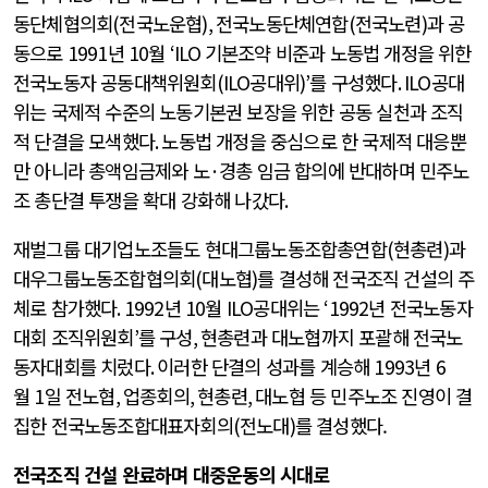
동단체협의회
(
전국노운협
),
전국노동단체연합
(
전국노련
)
과 공
동으로
1991
년
10
월
‘ILO
기본조약 비준과 노동법 개정을 위한
전국노동자 공동대책위원회
(ILO
공대위
)’
를 구성했다
. ILO
공대
위는 국제적 수준의 노동기본권 보장을 위한 공동 실천과 조직
적 단결을 모색했다
.
노동법 개정을 중심으로 한 국제적 대응뿐
만 아니라 총액임금제와 노
·
경총 임금 합의에 반대하며 민주노
조 총단결 투쟁을 확대 강화해 나갔다
.
재벌그룹 대기업노조들도 현대그룹노동조합총연합
(
현총련
)
과
대우그룹노동조합협의회
(
대노협
)
를 결성해 전국조직 건설의 주
체로 참가했다
. 1992
년
10
월
ILO
공대위는
‘1992
년 전국노동자
대회 조직위원회
’
를 구성
,
현총련과 대노협까지 포괄해 전국노
동자대회를 치렀다
.
이러한 단결의 성과를 계승해
1993
년
6
월
1
일 전노협
,
업종회의
,
현총련
,
대노협 등 민주노조 진영이 결
집한 전국노동조합대표자회의
(
전노대
)
를 결성했다.
전국조직 건설 완료하며 대중운동의 시대로