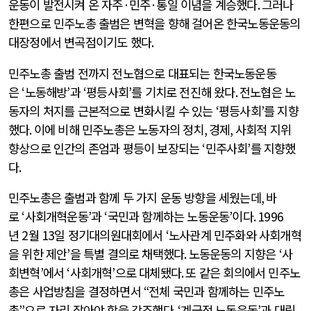
운동이 발전시켜 온 자주
·
민주
·
통일 이념을 계승했다
.
그러나
한편으로 민주노총 출범은 변혁을 향해 걸어온 한국노동운동의
대장정에서 변곡점이기도 했다
.
민주노총 출범 전까지 전노협으로 대표되는 한국노동운동
은
‘
노동해방
’
과
‘
평등사회
’
를 기치로 전진해 왔다
.
전노협은 노
동자의 처지를 근본적으로 변화시킬 수 있는
‘
평등사회
’
를 지향
했다
.
이에 비해 민주노총은 노동자의 정치
,
경제
,
사회적 지위
향상으로 인간의 존엄과 평등이 보장되는
‘
민주사회
’
를 지향했
다
.
민주노총은 출범과 함께 두 가지 운동 방향을 세웠는데
,
바
로
‘
사회개혁운동
’
과
‘
국민과 함께하는 노동운동
’
이다
. 1996
년
2
월
13
일 정기대의원대회에서
‘
노사관계 민주화와 사회개혁
을 위한 제안
’
을 특별 결의로 채택했다
.
노동운동의 지향은
‘
사
회변혁
’
에서
‘
사회개혁
’
으로 대체됐다
.
또 같은 회의에서 민주노
총은 사업방침을 결정하면서
“
전체 국민과 함께하는 민주노
총
”
으로 자리 잡아야 함을 강조했다
. ‘
계급적 노동운동
’
과 대립