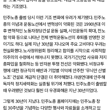
하는 기조였다
.
민주노총 출범 당시 이런 기조 변화에 우려가 제기됐다
.
민주노
총의 이념과 운동노선에서 변혁성이 약화된 것은
1990
년대 이
후 변혁적인 노동자정당건설 운동 실패
,
시민운동의 확대
,
전노
협 약화 등으로 나타난 전체 변혁운동노선의 후퇴를 반영한 것
이기도 하다
.
실제 지난
30
년을 지나오며 주요 고비마다 우려는
현실화했다
.
노사정위원회 정리해고 합의를 시작으로 사회적합
의주의의 수렁에서 헤어나지 못했다
.
국가기간산업 사유화 저지
총파업을 철회하는 등 반자본 투쟁 전선은 약화됐다
.
비정규투
쟁에 대한 정규직의 배반과 기업별 이익에 안주한
‘
무늬만 산별
노조
’
건설로 계급적 단결은 더 취약해졌다
.
야권연대에 안주해
독자적 정치세력화는 실종될 위기에 처했다
.
민주노총이 출범할
때 우려됐던 것보다 훨씬 더 우경화해온 지난
30
년이었다
.
그렇게
30
년이 지났다
.
민주노총 홈페이지에는 민주노총 창
립
30
주년을 기념하는 다양한 행사와 자료들을 소개하고 있