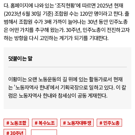
다
.
홈페이지에 나와 있는
‘
조직현황
’
에 따르면
2025
년 현재
(2023
년
6
월
30
일 기준
)
조합원 수는
120
만 명이라고 한다
.
출
범해서 조합원 수가
3
배 가까이 늘어나는
30
년 동안 민주노총
은 어떤 가치를 추구해 왔는가
. 30
주년
,
민주노총이 전진하고자
하는 방향을 다시 고민하는 계기가 되기를 기대한다
.
덧붙이는 말
이황미는 오랜 노동운동의 길 위에 있는 활동가로서 현재
는 '노동자역사 한내'에서 기획국장으로 일하고 있다. 이 칼
럼은 노동자역사 한내와 참세상이 공동 게재한다.
노동조합
복수노조
노동자대투쟁
민주노총
30주년