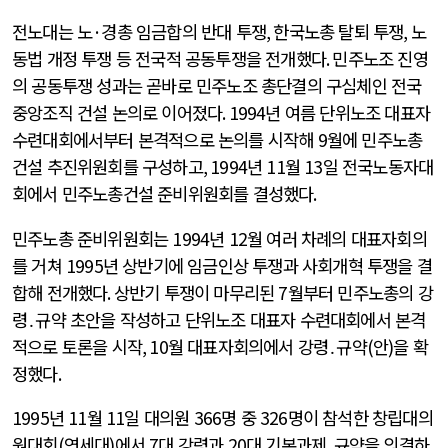
전노대는 노
·
경총 임금합의 반대 투쟁
,
한국노총 탈퇴 투쟁
,
노
동법 개정 투쟁 등 전국적 공동투쟁을 전개했다
.
민주노조 진영
의 공동투쟁 성과는 곧바로 민주노조 총단결의 구심체인 전국
중앙조직 건설 논의로 이어졌다
. 1994
년 여름 단위노조 대표자
수련대회에서부터 본격적으로 논의를 시작해
9
월에 민주노총
건설 추진위원회를 구성하고
, 1994
년
11
월
13
일 전국노동자대
회에서 민주노총건설 준비위원회를 결성했다
.
민주노총 준비위원회는
1994
년
12
월 여러 차례의 대표자회의
를 거쳐
1995
년 상반기에 임금인상 투쟁과 사회개혁 투쟁을 결
합해 전개했다
.
상반기 투쟁이 마무리된
7
월부터 민주노총의 강
령․규약 초안을 작성하고 단위노조 대표자 수련대회에서 본격
적으로 토론을 시작
, 10
월 대표자회의에서 강령․규약
(
안
)
을 확
정했다
.
1995
년
11
월
11
일 대의원
366
명 중
326
명이 참석한 창립대의
원대회
(
연세대
)
에서
7
대 강령과
20
대 기본과제
,
규약을 의결하