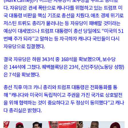
다
.
자유당은 관세 폭탄으로 캐나다를 위협하고 있는 트럼프 미
국 대통령 비판을 핵심 기조로 총선을 치뤘다
.
애초 경제 위기로
저스틴 트뤼도 총리가 물러나는 등 자유당이 패배할 것이라는
예상이 대세였으나 트럼프 대통령이 총선 당일에도
“
미국의
51
번
째 주가 되라
”
고 말하는 등 자극하자 캐나다 국민들이 다시
자유당으로 집결했다
.
결국 자유당은 하원
343
석 중
168
석을 확보했으며
,
보수당
은
144
석에 그쳤다
.
퀘벡블록당은
23
석
,
신민주당
(
노동당 성향
)
은
7
석을 확보했다
.
총선 직후 마크 카니 총리와 트럼프 대통령은 전화통화를 통
해
“
캐나다와 미국이 독립적이고 주권을 가진 국가로 상호발전
을 위해 협력하는 것이 중요하다고 두 정상이 동의했다
”
고 캐나
다 총리실은 밝혔다
.