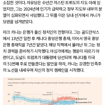
소집한 것이다
.
자유당은 수년간 저스틴 트뤼도의 지도 아래 있
었지만
,
그는
2024
년에 인기가 급락하고 정부 지도부 내부의 분
열이 심화되면서 사임했다
.
그 뒤를 이은 당내 선거에서 카니가
당권을 넘겨받았다
.
마크 카니는 은행가 출신 정치인의 전형이다
.
그는 골드만삭스
에서
13
년간 일한 후 캐나다 중앙은행 총재
,
이어서 영국 중앙
은행 총재직을
7
년간 맡았다
.
해당 직책에서 물러난 뒤 그는 정
치 경력을 준비하기 시작했다
.
야심가에게는 행운이 따르기 마
련이고
,
도널드 트럼프가 대통령에 당선되며 캐나다를 미국
의
51
번째 주로 만들겠다는 발언을 하자
,
카니는 강경한 민족주
의 노선을 내세우며 자신의 정치 캠페인을 시작했다
.