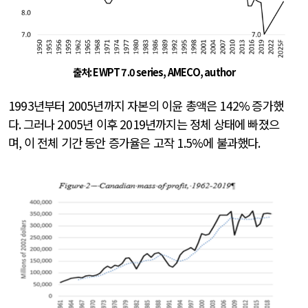
출처
: EWPT 7.0 series, AMECO, author
1993
년부터
2005
년까지 자본의 이윤 총액은
142%
증가했
다
.
그러나
2005
년 이후
2019
년까지는 정체 상태에 빠졌으
며
,
이 전체 기간 동안 증가율은 고작
1.5%
에 불과했다
.