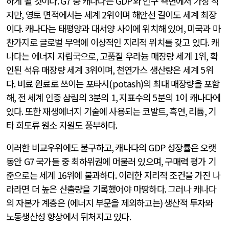
하게 될 것이다
. G7
중 캐나다는
GDP
와 인구 측면에서 가장 작
지만
,
영토 면적에서는 세계
2
위이며 해안선 길이도 세계 최장
이다
.
캐나다는 태평양과 대서양 사이에 위치해 있어
,
미국과 마
찬가지로 글로벌 무역에 이상적인 지리적 위치를 갖고 있다
.
캐
나다는 에너지 자립국으로
,
고품질 우라늄 매장량 세계
1
위
,
확
인된 석유 매장량 세계
3
위이며
,
천연가스 생산량은 세계
5
위
다
.
비료 원료로 쓰이는 포타시
(potash)
의 최대 매장량을 포함
해
,
전 세계 인증 삼림의
3
분의
1,
지표수의
5
분의
1
이 캐나다에
있다
.
또한 재생에너지 기술에 사용되는 코발트
,
흑연
,
리튬
,
기
타 희토류 원소 자원도 풍부하다
.
이러한 비교우위에도 불구하고
,
캐나다의
GDP
성장률은 오랫
동안
G7
국가들 중 최하위권에 머물러 있으며
,
구매력 평가 기
준으로는 세계
16
위에 불과하다
.
이러한 지리적 조건을 가진 나
라라면 더 높은 산출량을 기록했어야 마땅하다
.
그러나 캐나다
의 자본가 계층은
(
에너지 부문을 제외하고는
)
생산적 투자와
노동생산성 향상에서 뒤처지고 있다
.