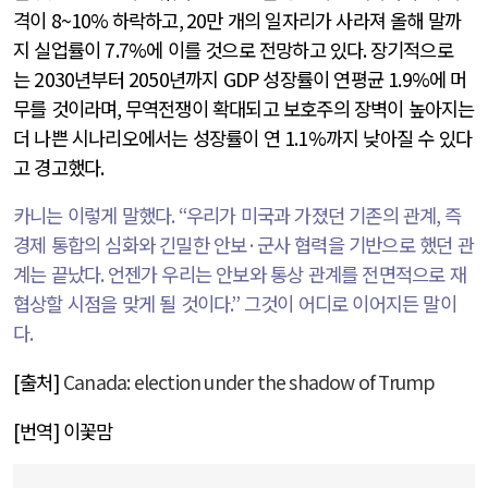
격이
8~10%
하락하고
, 20
만 개의 일자리가 사라져 올해 말까
지 실업률이
7.7%
에 이를 것으로 전망하고 있다
.
장기적으로
는
2030
년부터
2050
년까지
GDP
성장률이 연평균
1.9%
에 머
무를 것이라며
,
무역전쟁이 확대되고 보호주의 장벽이 높아지는
더 나쁜 시나리오에서는 성장률이 연
1.1%
까지 낮아질 수 있다
고 경고했다
.
카니는 이렇게 말했다
. “
우리가 미국과 가졌던 기존의 관계
,
즉
경제 통합의 심화와 긴밀한 안보
·
군사 협력을 기반으로 했던 관
계는 끝났다
.
언젠가 우리는 안보와 통상 관계를 전면적으로 재
협상할 시점을 맞게 될 것이다
.”
그것이 어디로 이어지든 말이
다
.
[
출처
]
Canada: election under the shadow of Trump
[
번역
]
이꽃맘