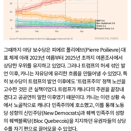
그때까지 야당 보수당은 피에르 폴리에브
(Pierre Poilievre)
대
표 체제 아래
2023
년 여름부터
2025
년 초까지 여론조사에서
상당한 우위를 유지하고 있었다
.
그러나 트럼프의 허세 섞인 발
언 이후
,
카니는 자유당에 유리한 흐름을 만들어낼 수 있었다
.
특
히 보수당이 트럼프의 발언 이후에도
‘
트럼프주의
’
정책 노선을
고수한 것은 큰 실책이었다
.
트럼프가 캐나다의 주권을 끝장내
겠다고 공공연히 말한 이후였기 때문이다
.
카니는 이런 상황 속
에서 노골적으로 캐나다 민족주의에 호소했고
,
이를 통해 노동
당 성향의 신민주당
(New Democrats)
과 퀘벡 민족주의 성향
의 퀘벡블록당
(Bloc Quebecois)
을 지지하던 유권자들의 상당
수를 자기 편으로 끌어모을 수 있었다
.