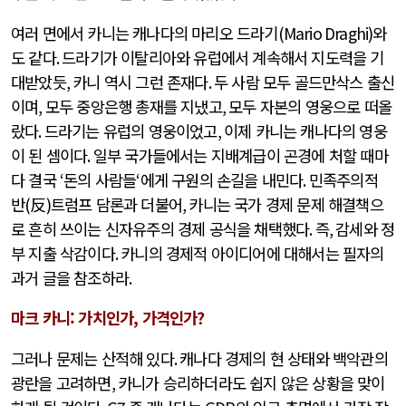
여러 면에서 카니는 캐나다의 마리오 드라기
(Mario Draghi)
와
도 같다
.
드라기가 이탈리아와 유럽에서 계속해서 지도력을 기
대받았듯
,
카니 역시 그런 존재다
.
두 사람 모두 골드만삭스 출신
이며
,
모두 중앙은행 총재를 지냈고
,
모두 자본의 영웅으로 떠올
랐다
.
드라기는 유럽의 영웅이었고
,
이제 카니는 캐나다의 영웅
이 된 셈이다
.
일부 국가들에서는 지배계급이 곤경에 처할 때마
다 결국
‘
돈의 사람들
‘
에게 구원의 손길을 내민다
.
민족주의적
반
(
反
)
트럼프 담론과 더불어
,
카니는 국가 경제 문제 해결책으
로 흔히 쓰이는 신자유주의 경제 공식을 채택했다
.
즉
,
감세와 정
부 지출 삭감이다
.
카니의 경제적 아이디어에 대해서는 필자의
과거 글을 참조하라
.
마크 카니: 가치인가, 가격인가?
그러나 문제는 산적해 있다
.
캐나다 경제의 현 상태와 백악관의
광란을 고려하면
,
카니가 승리하더라도 쉽지 않은 상황을 맞이