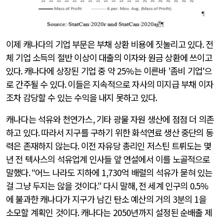
이제 캐나다의 기업 부문은 부채 상환 비용에 짓눌리고 있다
.
전
체 기업 소득의 절반 이상이 대출의 이자와 원금 상환에 쓰이고
있다
.
캐나다에 상장된 기업 중 약
25%
는 이른바
'
좀비 기업
'
으
로 간주될 수 있다
.
이들은 지속적으로 자사의 미지급 부채 이자
조차 감당할 수 있는 수익을 내지 못하고 있다
.
캐나다는 석유와 천연가스
,
기타 광물 자원 생산에 점점 더 의존
하고 있다
.
따라서 지구를 구하기 위한 화석연료 생산 중단의 동
력은 존재하지 않는다
.
이전 자유당 총리인 저스틴 트뤼도는 몇
년 전 텍사스의 석유업계 인사들 앞 연설에서 이를 노골적으로
말했다
. “
어느 나라도 지하에
1,730
억 배럴의 석유가 묻혀 있는
걸 그냥 두지는 않을 것이다
.”
다시 말해
,
전 세계 인구의
0.5%
에 불과한 캐나다가 지구가 남긴 탄소 예산의 거의
3
분의
1
을
소모할 계획인 것이다
.
캐나다는
2050
년까지 설정된 순배출 제