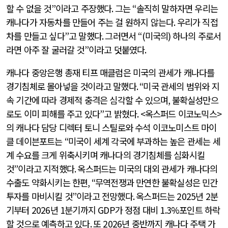
할 수 없을 것
”
이라고 주장했다
.
그는
“
솔직히 말하자면 우리는
캐나다가 자동차를 만들어 주는 걸 원하지 않는다
.
우리가 직접
차를 만들고 싶다
”
고 말했다
.
그러면서
“(
미국의
)
하나의 주로서
라면 아주 잘 굴러갈 것
”
이라고 덧붙였다
.
캐나다 중앙은행 총재 티프 매클럼은 미국의 관세가 캐나다를
경기침체로 몰아넣을 것이라고 말했다
. “
미국 관세의 범위와 지
속 기간에 따라 경제적 충격은 심각할 수 있으며
,
불확실성만으
로도 이미 피해를 주고 있다
”
고 밝혔다
. <
옥스퍼드 이코노믹스
>
의 캐나다 담당 디렉터 토니 스틸로와 수석 이코노미스트 마이
클 데이븐포트는
“
미국이 세계 각국에 부과하는 높은 관세는 세
계 수요를 크게 위축시키며 캐나다의 경기침체를 심화시킬
것
”
이라고 지적했다
.
옥스퍼드는 미국의 대외 관세가 캐나다의
수출도 약화시키는 한편
, “
무역전쟁과 만연한 불확실성은 민간
투자를 마비시킬 것
”
이라고 전망했다
.
옥스퍼드는
2025
년
2
분
기부터
2026
년
1
분기까지
GDP
가 정점 대비
1.3%
포인트 하락
할 것으로 예측하고 있다
.
또
2026
년 중반까지 캐나다 주택 가