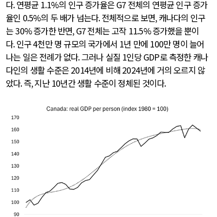
다
.
연평균
1.1%
의 인구 증가율은
G7
전체의 연평균 인구 증가
율인
0.5%
의 두 배가 넘는다
.
전체적으로 보면
,
캐나다의 인구
는
30%
증가한 반면
, G7
전체는 고작
11.5%
증가했을 뿐이
다
.
인구
4
천만 명 규모의 국가에서
1
년 만에
100
만 명이 늘어
나는 일은 전례가 없다
.
그러나 실질
1
인당
GDP
로 측정한 캐나
다인의 생활 수준은
2014
년에 비해
2024
년에 거의 오르지 않
았다
.
즉
,
지난
10
년간 생활 수준이 정체된 것이다
.