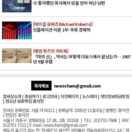
④ 좋아했던 회사에서 암을 얻어 떠난 남편
[마이클 로버츠(Michael Roberts)]
인플레이션 이론 1부: 주류 경제학
[애덤 투즈의 차트북]
『마의 산』, 역사는 어떻게 다보스에서 끝났는가… 1907
년 9월 무렵
독자제보
newscham@gmail.com
참세상소개
|
후원하기
|
광고안내
|
이전페이지
|
뉴스레터
|
개인정보취급방침
|
청소년 보호책임:홍석만
참세상 등록번호: 서울 아 00111 | 등록일자: 2005년 11월 8일 | 발행인: 홍석만
| 편집인: 홍석만
서울
시 마포구 양화로8길 17-28, 2층 2015호
| TEL: (02)701-7688 | FAX:
(02)701-7112 |
E-mail:
newscham@gmail.com
별도의 표기가 없는 한 '참세상'이 생산한 저작물은 정보공유라이선스 2.0 : 영