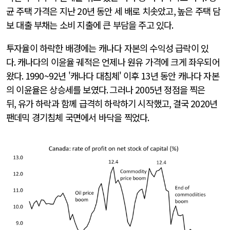
균 주택 가격은 지난
20
년 동안 세 배로 치솟았고
,
높은 주택 담
보 대출 부채는 소비 지출에 큰 부담을 주고 있다
.
투자율이 하락한 배경에는 캐나다 자본의 수익성 급락이 있
다
.
캐나다의 이윤율 궤적은 언제나 원유 가격에 크게 좌우되어
왔다
. 1990~92
년 '캐나다 대침체'
이후
13
년 동안 캐나다 자본
의 이윤율은 상승세를 보였다
.
그러나
2005
년 정점을 찍은
뒤
,
유가 하락과 함께 급격히 하락하기 시작했고
,
결국
2020
년
팬데믹 경기침체 국면에서 바닥을 찍었다
.