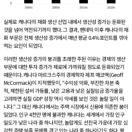
실제로 캐나다의 재화 생산 산업 내에서 생산성 증가는 둔화된
것을 넘어 역전되기까지 했다
.
그 결과
,
팬데믹 이후 캐나다의 재
화 부문은 전체 생산성 증가에서 매년 평균
0.4%
포인트를 깎아
먹는 요인이 되었다
.
이러한 생산성 증가의 붕괴를 초래한 주된 이유는 경제의 생산
부문에 대한 투자 증가가 제로에 가까워질 정도로 둔화되었기
때문이다
.
캐나다 마르크스주의 경제학자 제프 매코맥
(Geoff
McCormack)
이 지적했듯이
, “
수익성 악화
,
부진한 자본 축
적
,
제한된 설비 가동률
,
낮은 고용과 낮은 실질임금 증가율을
고려하면 실질
GDP
성장 역시 약세를 보인 것은 놀랄 일이 아
니다
.”
그 대신 캐나다에서는 주택 시장에서 신용에 의존한 붐이
일었다
.
인구
4
천만 명에 불과한 캐나다는 세계에서 가장 인구
밀도가 낮은 나라 중 하나지만
,
놀랍게도 선진국 가운데 가장 심
각한 주택 부족 문제를 겪고 있는 나라 중 하나이기도 하다
.
평