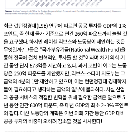
최근 런던정경대
(LSE)
연구에 따르면 공공 투자를
GDP
의
1%
포인트
,
즉 현재 물가 기준으로 연간
260
억 파운드까지 늘릴 것
을 요구했다
.
하지만 레이첼 리브스와 노동당이 제안하는 것은
무엇일까
?
그들은
"
국가부유기금
(National Wealth Fund)
을
통해 전국에 걸쳐 변혁적인 투자를 할 것
"
이라며 차기 의회 기
간 동안 단지
£73
억을 제안하고 있다
.
과거 코빈이 이끄는 노동
당은
250
억 파운드를 제안했지만
,
리브스
-
스타머 지도부는 그
금액의
4
분의
1
만 제안하고 있으며
,
이는 런던정경대 경제학자
들이 필요하다고 생각하는 금액의 일부에 불과하다
.
사실 산업
과 공공 서비스의 적절한 변혁을 위해 필요한 금액은 앞으로
5
년 동안 연간
600
억 파운드
,
즉 매년
GDP
의 최소
2~3%
포인트
와 같다
.
대신 노동당의 계획은 이번 의회 기간 동안
GDP
대비
공공 투자의 비중이 오히려 감소할 것을 시사한다
!