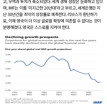
고
,
무역과 투자가 축소되었다
.
세계 경제 성장은 둔화하고 있으
며
, IMF
는 이를
‘
미지근한
20
년대
’
라고 부르고
,
세계은행은 지
난
30
년간을 최악의 성장률로 예측한다
.
리브스가 판단하기
로
,
이제 영국이 더 이상 글로벌 확장에 의존할 수 없다는 것이
분명해졌다
.
영국은 스스로를 지켜야 한다
.