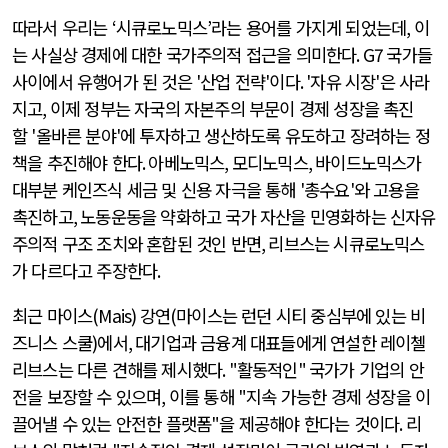
따라서 우리는
‘
시큐로노믹스
’
라는 용어를 가지게 되었는데
,
이
는 사실상 경제에 대한 국가주의적 접근을 의미한다
. G7
국가들
사이에서 유행어가 된 것은
'
산업 전략
'
이다
. '
자유 시장
'
은 사라
지고
,
이제 정부는 자국의 자본주의 부문이 경제 성장을 촉진
할
'
올바른 분야
'
에 투자하고 생산하도록 유도하고 장려하는 정
책을 추진해야 한다
.
아베노믹스
,
모디노믹스
,
바이드노믹스가
대부분 케인즈식 세금 및 신용 자극을 통해
'
총수요
'
와 고용을
촉진하고
,
노동운동을 약화하고 국가 자산을 민영화하는 신자유
주의적 구조 조치와 혼합된 것인 반면
,
리브스는 시큐로노믹스
가 다르다고 주장한다
.
최근 마이스
(Mais)
강연
(
마이스는 런던 시티 중심부에 있는 비
즈니스 스쿨
)
에서
,
대기업과 금융계 대표들에게 연설한 레이첼
리브스는 다른 견해를 제시했다
. "
활동적인
"
국가가 기업의 안
전을 보장할 수 있으며
,
이를 통해
"
지속 가능한 경제 성장을 이
끌어낼 수 있는 안전한 플랫폼
"
을 제공해야 한다는 것이다
.
리