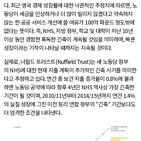
다
.
최근 영국 경제 성장률에 대한 낙관적인 추정치에 따르면
,
노
동당이 세금을 인상하거나 더 많이 빌리지 않겠다고 약속하지
않는 한 공공 서비스 개선에 쓸 여유가
100
억 파운드 정도밖에
없다는 뜻이다
.
즉
, NHS,
지방 정부
,
학교 및 대학이 지난
10
년
이상 동안 경험한 혹독한 긴축이 계속될 것임을 의미하며
,
빠른
성장이라는 기적이 나타날 때까지는 지속될 것이다
.
실제로
,
너필드 트러스트
(Nuffield Trust)
는 새 노동당 정부
의
NHS
에 대한 현재 지출 계획이 추가적인 긴축 시기를 의미한
다고 추정하고 있다
.
연간 총 보건 지출 증가율이
0.8%
에 불과
하면 노동당 공약에 따라 향후
4
년은
NHS
역사상 가장 긴축한
기간이 될 것이며
, 2010/11
년부터
2014/15
년까지 연간
1.4%
의 실질 성장에 그친 이전 토리 연합 정부의
"
긴축
"
기간보다도
더 엄격한 조건을 나타낸다
.