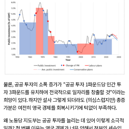
물론
,
공공 투자의 소폭 증가가
"
공공 투자
1
파운드당 민간 투
자
3
파운드를 유치하여 전국적으로 일자리를 창출할 것
"
이라는
희망이 있다
.
하지만 설사 그렇게 되더라도
(
의심스럽지만
)
총증
가분은 여전히 영국 경제를 회복시키기에 턱없이 부족하다
.
왜 노동당 지도부는 공공 투자를 늘리는 데 있어 이렇게 소극적
일까
?
첫 번째 이유는 영국 경제가 너무 약해서 정부의 세수입