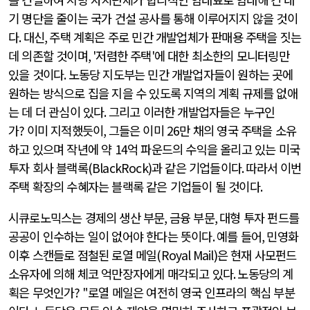
기 명단을 줄이는 국가 건설 공사를 통해 이루어지지 않을 것이
다
.
대신
,
주택 계획은 주로 민간 개발업체가 판매용 주택을 짓는
데 의존할 것이며
, '
저렴한 주택
'
에 대한 최소한의 모니터링만
있을 것이다
.
노동당 지도부는 민간 개발업자들이 원하는 곳에
원하는 방식으로 집을 지을 수 있도록 지역의 계획 규제를 없애
는 데 더 관심이 있다
.
그리고 이러한 개발업자들은 누구인
가
?
이미 지적했듯이
,
그들은 이미
26
만 채의 영국 주택을 소유
하고 있으며 작년에 약
14
억 파운드의 수익을 올리고 있는 미국
투자 회사 블랙록
(BlackRock)
과 같은 기업들이다
.
따라서 이번
주택 확장의 수혜자는 블랙록 같은 기업들이 될 것이다
.
시큐로노믹스는 경제의 생산 부문
,
금융 부문
,
대형 투자 펀드를
공공이 인수하는 일이 없어야 한다는 뜻이다
.
예를 들어
,
민영화
이후 스캔들로 점철된 로열 메일
(Royal Mail)
은 현재 사모펀드
소유자에 의해 체코 억만장자에게 매각되고 있다
.
노동당의 계
획은 무엇인가
? "
로열 메일은 여전히 영국 인프라의 핵심 부분