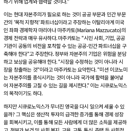
하기 위해 업계와 협력할 것이다
.”
이는 현대 자본주의가 필요로 하는 것이 공공 부문과 민간 부문
간의
'
목적 지향적
'
파트너십이라고 주장하는 이탈리아계 미국
인 좌파 경제학자 마리아나 마주카토
(Mariana Mazzucato)
의
경제 전략과 매우 유사하다
.
마주카토는
"
시민 사회
,
기업
,
공공
기관이 공동의 비전을 포착할 수 있는 공공
-
민간 파트너십을 구
축해야 한다
"
고 주장한다
.
정부와 자본주의 기업은 위험을 분담
하고 보상을 공유해야 한다
. "
시장을 수정하는 것이 아니라 시
장을 창출하는 것
"
이라고 마주카토는 요약한다
. "
미션 이코노미
는 자본주의를 종식시키는 것이 아니라 국가에 활력을 불어넣
어 자본주의를 고칠 수 있는 길을 제시한다
."
이는 시큐로노믹스
의 목적이기도 하다
.
하지만 시큐로노믹스가 무너진 영국을 다시 일으켜 세울 수 있
을까
?
그 핵심은 생산적 투자의 급격한 증가를 통해 경제 성장
을 회복시키고
,
이를 통해 모든 사람에게 더 많은 소득을 제공하
고
,
정부가 보건 및 사회 복지
,
교육
,
교통
,
통신
,
주택 등 사회적