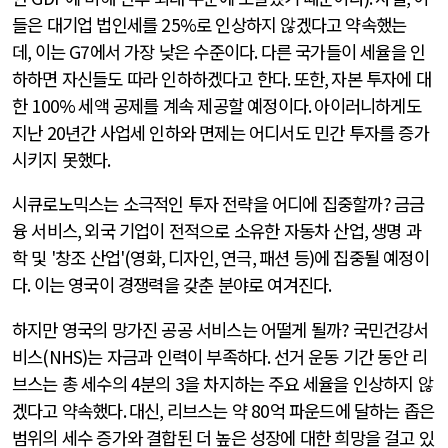
들은 대기업 법인세를
25%
로 인상하지 않겠다고 약속했는
데
,
이는
G7
에서 가장 낮은 수준이다
.
다른 국가들이 세율을 인
하하면 자신들도 따라 인하하겠다고 한다
.
또한
,
자본 투자에 대
한
100%
세액 공제를 계속 제공할 예정이다
.
아이러니하게도
지난
20
년간 사업세 인하와 면제는 어디서도 민간 투자를 증가
시키지 못했다
.
시큐로노믹스는 소극적인 투자 전략을 어디에 집중할까
?
금금
융 서비스
,
외국 기업이 전적으로 소유한 자동차 산업
,
생명 과
학 및
'
창조 산업
'(
영화
,
디자인
,
연극
,
패션 등
)
에 집중될 예정이
다
.
이는 영국이 경쟁력을 갖춘 분야로 여겨진다
.
하지만 영국의 망가진 공공 서비스는 어떨게 될까
?
국민건강서
비스
(NHS)
는 자금과 인력이 부족하다
.
선거 운동 기간 동안 리
브스는 총 세수의
4
분의
3
을 차지하는 주요 세율을 인상하지 않
겠다고 약속했다
.
대신
, 리브스
는 약
80
억 파운드에 달하는 좁은
범위의 세수 증가와 결합된 더 높은 성장에 대한 희망을 걸고 있