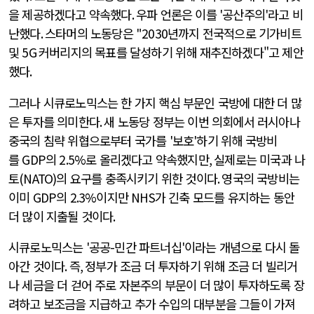
을 제공하겠다고 약속했다
.
우파 언론은 이를
'
공산주의
'
라고 비
난했다
.
스타머의 노동당은
"2030
년까지 전국적으로 기가비트
및
5G
커버리지의 목표를 달성하기 위해 재추진하겠다"고 제안
했다
.
그러나 시큐로노믹스는 한 가지 핵심 부문인 국방에 대한 더 많
은 투자를 의미한다
.
새 노동당 정부는 이번 의회에서 러시아나
중국의 침략 위협으로부터 국가를
'
보호
'
하기 위해 국방비
를
GDP
의
2.5%
로 올리겠다고 약속했지만
,
실제로는 미국과 나
토
(NATO)
의 요구를 충족시키기 위한 것이다
.
영국의 국방비는
이미
GDP
의
2.3%
이지만
NHS
가 긴축 모드를 유지하는 동안
더 많이 지출될 것이다
.
시큐로노믹스는
'
공공
-
민간 파트너십
'
이라는 개념으로 다시 돌
아간 것이다
.
즉
,
정부가 조금 더 투자하기 위해 조금 더 빌리거
나 세금을 더 걷어 주로 자본주의 부문이 더 많이 투자하도록 장
려하고 보조금을 지급하고 추가 수입의 대부분을 그들이 가져