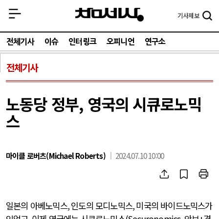
기사
제보
전체기사
이슈
인터링크
오피니언
연구소
전체기사
노동당 정부, 영국의 시큐로노믹
스
마이클 로버츠(Michael Roberts)
2024.07.10 10:00
일본의 아베노믹스
,
인도의 모디노믹스
,
미국의 바이드노믹스가
있었고
,
이제 영국에는 시큐로노믹스
(Securonomics,
안보
+
경