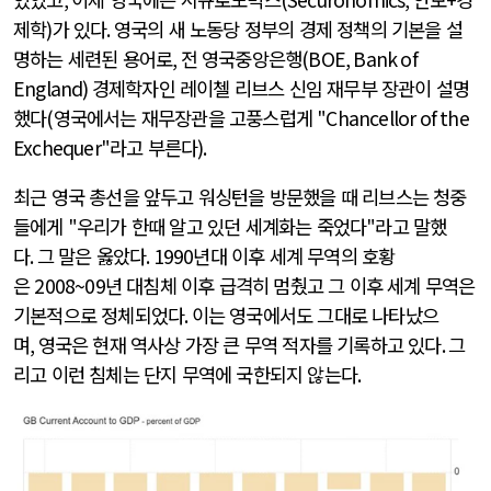
제학
)
가 있다
.
영국의 새 노동당 정부의 경제 정책의 기본을 설
명하는 세련된 용어로
,
전 영국중앙은행
(BOE, Bank of
England)
경제학자인 레이첼 리브스 신임 재무부 장관이 설명
했다
(
영국에서는 재무장관을 고풍스럽게
"
Chancellor of the
Exchequer"
라고 부른다
).
최근 영국 총선을 앞두고 워싱턴을 방문했을 때 리브스는 청중
들에게
"
우리가 한때 알고 있던 세계화는 죽었다
"
라고 말했
다
.
그 말은 옳았다
. 1990
년대 이후 세계 무역의 호황
은
2008~09
년 대침체 이후 급격히 멈췄고 그 이후 세계 무역은
기본적으로 정체되었다
.
이는 영국에서도 그대로 나타났으
며
,
영국은 현재 역사상 가장 큰 무역 적자를 기록하고 있다
.
그
리고 이런 침체는 단지 무역에 국한되지 않는다
.