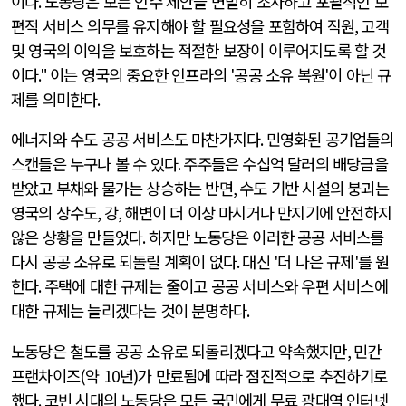
이다
.
노동당은 모든 인수 제안을 면밀히 조사하고 포괄적인 보
편적 서비스 의무를 유지해야 할 필요성을 포함하여 직원
,
고객
및 영국의 이익을 보호하는 적절한 보장이 이루어지도록 할 것
이다
."
이는 영국의 중요한 인프라의
'
공공 소유 복원
'
이 아닌 규
제를 의미한다
.
에너지와 수도 공공 서비스도 마찬가지다
.
민영화된 공기업들의
스캔들은 누구나 볼 수 있다
.
주주들은 수십억 달러의 배당금을
받았고 부채와 물가는 상승하는 반면
,
수도 기반 시설의 붕괴는
영국의 상수도
,
강
,
해변이 더 이상 마시거나 만지기에 안전하지
않은 상황을 만들었다
.
하지만 노동당은 이러한 공공 서비스를
다시 공공 소유로 되돌릴 계획이 없다
.
대신
'
더 나은 규제
'
를 원
한다
.
주택에 대한 규제는 줄이고 공공 서비스와 우편 서비스에
대한 규제는 늘리겠다는 것이 분명하다
.
노동당은 철도를 공공 소유로 되돌리겠다고 약속했지만
,
민간
프랜차이즈
(
약
10
년
)
가 만료됨에 따라 점진적으로 추진하기로
했다
.
코빈 시대의 노동당은 모든 국민에게 무료 광대역 인터넷