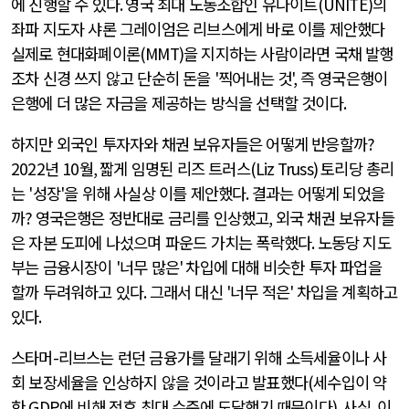
에 진행할 수 있다
.
영국 최대 노동조합인 유나이트
(UNITE)
의
좌파 지도자 샤론 그레이엄은 리브스에게 바로 이를 제안했다
실제로 현대화폐이론
(MMT)
을 지지하는 사람이라면 국채 발행
조차 신경 쓰지 않고 단순히 돈을
'
찍어내는 것
',
즉 영국은행이
은행에 더 많은 자금을 제공하는 방식을 선택할 것이다
.
하지만 외국인 투자자와 채권 보유자들은 어떻게 반응할까
?
2022
년
10
월
,
짧게 임명된 리즈 트러스
(Liz Truss)
토리당 총리
는
'
성장
'
을 위해 사실상 이를 제안했다
.
결과는 어떻게 되었을
까
?
영국은행은 정반대로 금리를 인상했고
,
외국 채권 보유자들
은 자본 도피에 나섰으며 파운드 가치는 폭락했다
.
노동당 지도
부는 금융시장이
'
너무 많은
'
차입에 대해 비슷한 투자 파업을
할까 두려워하고 있다
.
그래서 대신
'
너무 적은
'
차입을 계획하고
있다
.
스타머
-
리브스는 런던 금융가를 달래기 위해 소득세율이나 사
회 보장세율을 인상하지 않을 것이라고 발표했다
(
세수입이 약
한
GDP
에 비해 전후 최대 수준에 도달했기 때문이다
).
사실
,
이