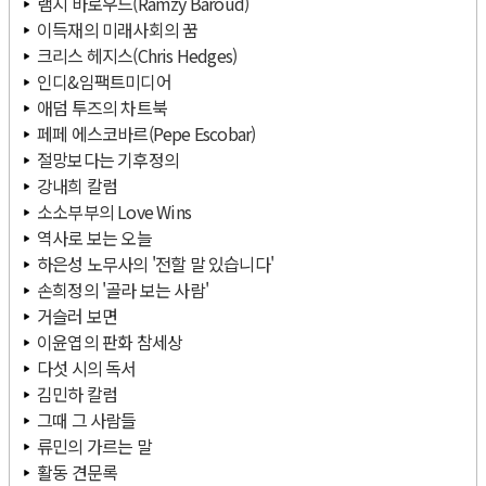
램지 바로우드(Ramzy Baroud)
이득재의 미래사회의 꿈
크리스 헤지스(Chris Hedges)
인디&임팩트미디어
애덤 투즈의 차트북
페페 에스코바르(Pepe Escobar)
절망보다는 기후정의
강내희 칼럼
소소부부의 Love Wins
역사로 보는 오늘
하은성 노무사의 '전할 말 있습니다'
손희정의 '골라 보는 사람'
거슬러 보면
이윤엽의 판화 참세상
다섯 시의 독서
김민하 칼럼
그때 그 사람들
류민의 가르는 말
활동 견문록