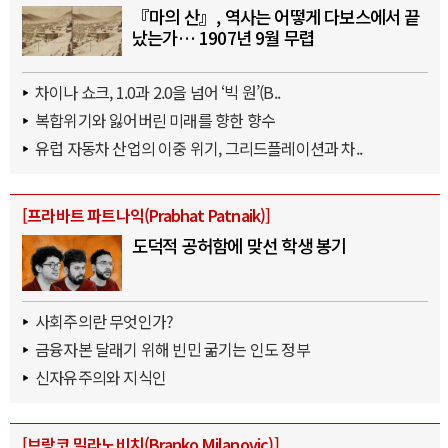
『마의 산』, 역사는 어떻게 다보스에서 끝
났는가… 1907년 9월 무렵
차이나 쇼크, 1.0과 2.0을 넘어 ‘빅 원’(B..
복합위기와 잃어버린 미래를 향한 향수
유럽 자동차 산업의 이중 위기, 그리드플레이션과 차..
[
프라바트 파트나익(Prabhat Patnaik)
]
도덕적 공허함에 맞선 학생 봉기
사회주의란 무엇인가?
금융자본 달래기 위해 빈민 굶기는 인도 정부
신자유주의와 지식인
[
브랑코 밀라노비치(Branko Milanovic)
]