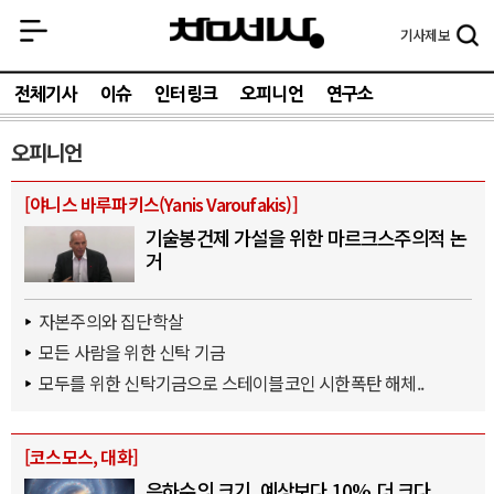
기사
제보
전체기사
이슈
인터링크
오피니언
연구소
오피니언
[
야니스 바루파키스(Yanis Varoufakis)
]
기술봉건제 가설을 위한 마르크스주의적 논
거
자본주의와 집단학살
모든 사람을 위한 신탁 기금
모두를 위한 신탁기금으로 스테이블코인 시한폭탄 해체..
[
코스모스, 대화
]
은하수의 크기, 예상보다 10% 더 크다