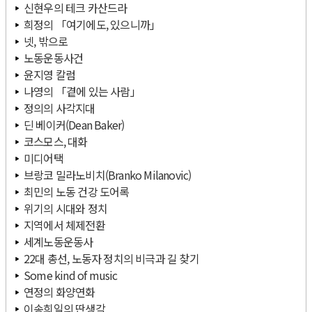
신현우의 테크 카산드라
희정의 「여기에도, 있으니까」
넷, 밖으로
노동운동사건
윤지영 칼럼
나영의 「곁에 있는 사람」
정의의 사각지대
딘 베이커(Dean Baker)
코스모스, 대화
미디어택
브랑코 밀라노비치(Branko Milanovic)
최민의 노동 건강 도어록
위기의 시대와 정치
지역에서 체제전환
세계노동운동사
22대 총선, 노동자 정치의 비극과 길 찾기
Some kind of music
연정의 화양연화
이송희일의 딴생각