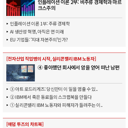
인플레이션 이론 2부: 비주류 경제학과 마르
크스주의
인플레이션 이론 1부: 주류 경제학
AI 생산성 혁명, 아직은 먼 미래
EU 기업들: ‘지대 자본주의’인가?
[
전자산업 직업병의 시작, 실리콘밸리 IBM 노동자
]
④ 좋아했던 회사에서 암을 얻어 떠난 남편
③ 아트 로드리게즈: 당신만이 이 일을 멈출 수 있..
② IBM에서 죽은 동료들의 스크랩북을 만들다
① 실리콘밸리 IBM 노동자와 피해자가 들려주는 이..
[
애덤 투즈의 차트북
]