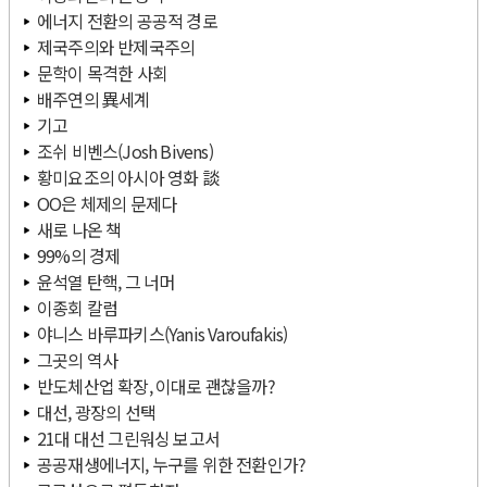
에너지 전환의 공공적 경로
제국주의와 반제국주의
문학이 목격한 사회
배주연의 異세계
기고
조쉬 비벤스(Josh Bivens)
황미요조의 아시아 영화 談
OO은 체제의 문제다
새로 나온 책
99%의 경제
윤석열 탄핵, 그 너머
이종회 칼럼
야니스 바루파키스(Yanis Varoufakis)
그곳의 역사
반도체산업 확장, 이대로 괜찮을까?
대선, 광장의 선택
21대 대선 그린워싱 보고서
공공재생에너지, 누구를 위한 전환인가?