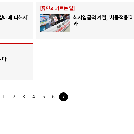
[
류민의 가르는 말
]
'성매매 피해자'
최저임금의 계절, ‘차등적용’
과
된다
1
2
3
4
5
6
7