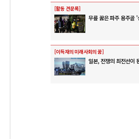
[
활동 견문록
]
무릎 꿇은 파주 용주골 
[
이득재의 미래사회의 꿈
]
일본, 전쟁의 최전선이 