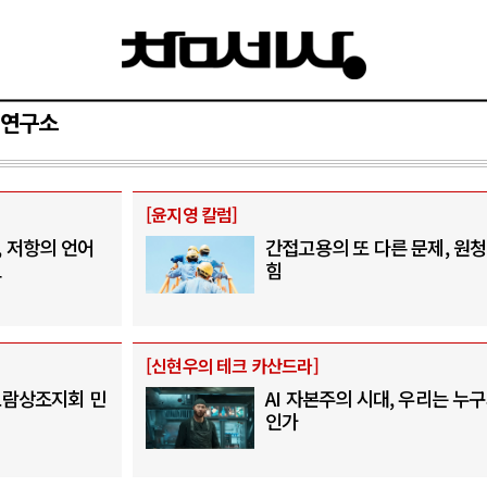
연구소
[
윤지영 칼럼
]
 저항의 언어
간접고용의 또 다른 문제, 원
드
힘
[
신현우의 테크 카산드라
]
보람상조지회 민
AI 자본주의 시대, 우리는 누구
인가