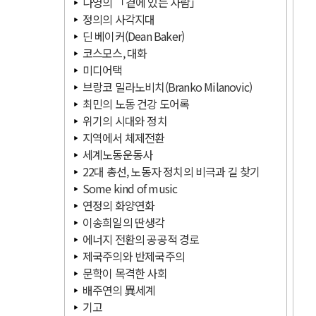
나영의 「곁에 있는 사람」
정의의 사각지대
딘 베이커(Dean Baker)
코스모스, 대화
미디어택
브랑코 밀라노비치(Branko Milanovic)
최민의 노동 건강 도어록
위기의 시대와 정치
지역에서 체제전환
세계노동운동사
22대 총선, 노동자 정치의 비극과 길 찾기
Some kind of music
연정의 화양연화
이송희일의 딴생각
에너지 전환의 공공적 경로
제국주의와 반제국주의
문학이 목격한 사회
배주연의 異세계
기고