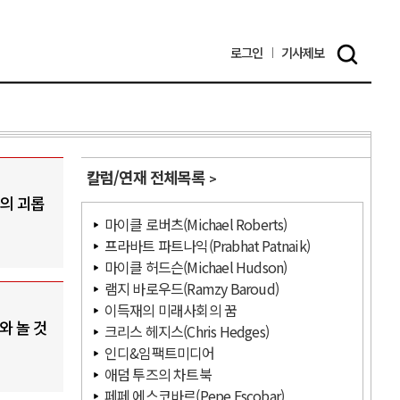
로그인
기사
제보
칼럼/연재 전체목록
청의 괴롭
마이클 로버츠(Michael Roberts)
프라바트 파트나익(Prabhat Patnaik)
마이클 허드슨(Michael Hudson)
램지 바로우드(Ramzy Baroud)
이득재의 미래사회의 꿈
와 놀 것
크리스 헤지스(Chris Hedges)
인디&임팩트미디어
애덤 투즈의 차트북
페페 에스코바르(Pepe Escobar)