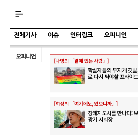
전체기사
이슈
인터링크
오피니언
오피니언
[
나영의 「곁에 있는 사람」
]
학살자들의 무지개 깃발,
로 다시 써야할 프라이
[
희정의 「여기에도, 있으니까」
]
장례지도사를 만나다: 
광기 지회장