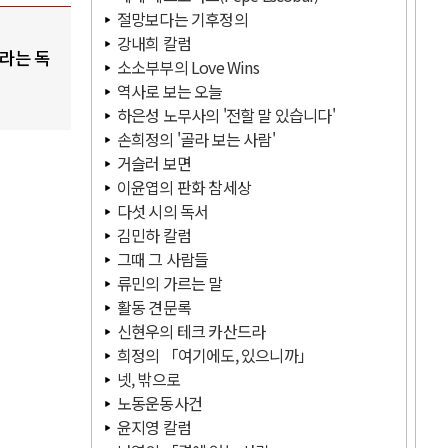
절망보다는 기후정의
강내희 칼럼
이라는 독
소소부부의 Love Wins
역사로 보는 오늘
하은성 노무사의 '전할 말 있습니다'
손희정의 '골라 보는 사람'
거슬러 보면
이윤엽의 판화 참세상
다섯 시의 독서
김민하 칼럼
그때 그 사람들
류민의 가르는 말
활동 견문록
신현우의 테크 카산드라
희정의 「여기에도, 있으니까」
넷, 밖으로
노동운동사건
윤지영 칼럼