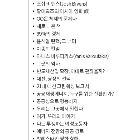
조쉬 비벤스(Josh Bivens)
황미요조의 아시아 영화 談
OO은 체제의 문제다
새로 나온 책
99%의 경제
윤석열 탄핵, 그 너머
이종회 칼럼
야니스 바루파키스(Yanis Varoufakis)
그곳의 역사
반도체산업 확장, 이대로 괜찮을까?
대선, 광장의 선택
21대 대선 그린워싱 보고서
공공재생에너지, 누구를 위한 전환인가?
공공성으로 평등하자
우리는 그곳에서 일했다
여기, 우리의 이야기
나는 투쟁하는 여성노동자
에너지 전환의 공공 경로
팔레스타인 평화 항해