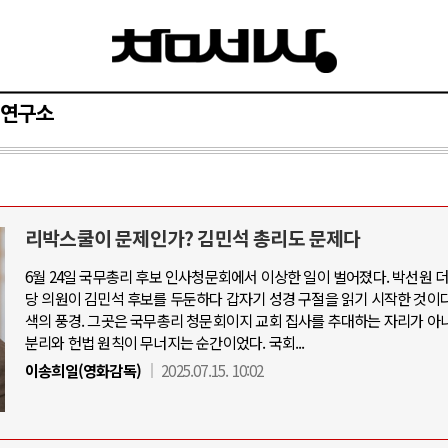
연구소
리박스쿨이 문제인가? 김민석 총리도 문제다
와 인간
러시아-우크라이나 전쟁
6월 24일 국무총리 후보 인사청문회에서 이상한 일이 벌어졌다. 박선원
당 의원이 김민석 후보를 두둔하다 갑자기 성경 구절을 읽기 시작한 것이다
공세로 글로벌 토큰 시..
전쟁의 추상화: 우크라이나, 대리전의 
색의 풍경. 그곳은 국무총리 청문회이지 교회 집사를 추대하는 자리가 아니
 놓고 미국 진보진영 ..
EU·우크라이나 드론 협력 직후, 러시
분리와 헌법 원칙이 무너지는 순간이었다. 국회...
반대 투쟁은 새로운 글로..
나토, 우크라 군사지원 2027년까지 공
이송희일(영화감독)
2025.07.15. 10:02
비용: 데이터센터 확산..
우크라이나, 덴마크, 에스토니아, 네
국 민주주의를 잠식하고 ..
러·우크라, 대규모 공습 주고받아…민간