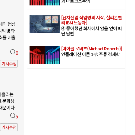
과 마르크스주의
[전자산업 직업병의 시작, 실리콘밸
리 IBM 노동자]
체의 행성
④ 좋아했던 회사에서 암을 얻어 떠
의의 영화
난 남편
소를 배출
[마이클 로버츠(Michael Roberts)]
0
인플레이션 이론 1부: 주류 경제학
기사수정
어 올리는
고 문화상
때문이다.
5
기사수정