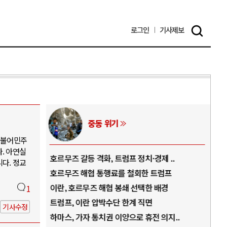
로그인
기사
제보
중동 위기
 더불어민주
. 아연실
역..
호르무즈 갈등 격화, 트럼프 정치·경제 ..
중국
다. 정교
아..
호르무즈 해협 통행료를 철회한 트럼프
AI
..
이란, 호르무즈 해협 봉쇄 선택한 배경
AI
1
덜란..
트럼프, 이란 압박수단 한계 직면
AI
기사수정
 ..
하마스, 가자 통치권 이양으로 휴전 의지..
AI