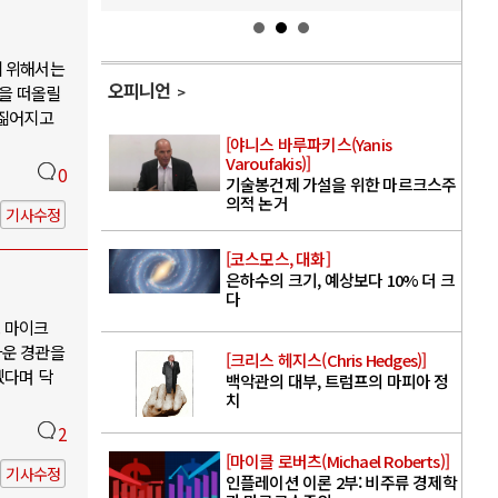
기 위해서는
오피니언
국을 떠올릴
 짊어지고
[야니스 바루파키스(Yanis
Varoufakis)]
0
기술봉건제 가설을 위한 마르크스주
의적 논거
기사수정
[코스모스, 대화]
은하수의 크기, 예상보다 10% 더 크
다
. 마이크
다운 경관을
[크리스 헤지스(Chris Hedges)]
겠다며 닥
백악관의 대부, 트럼프의 마피아 정
치
2
[마이클 로버츠(Michael Roberts)]
기사수정
인플레이션 이론 2부: 비주류 경제학