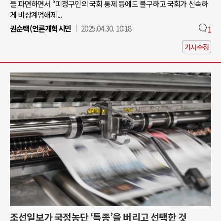
을 파면하면서 “피청구인의 국회 통제 등에도 불구하고 국회가 신속하
게 비상계엄해제...
권순택(언론개혁시민
2025.04.30. 10:18
1
기사수정
조선일보가 국정농단 ‘특종’을 버리고 선택한 것