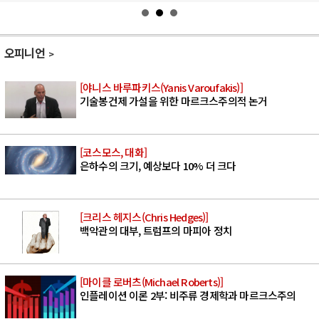
오피니언
[야니스 바루파키스(Yanis Varoufakis)]
기술봉건제 가설을 위한 마르크스주의적 논거
[코스모스, 대화]
은하수의 크기, 예상보다 10% 더 크다
[크리스 헤지스(Chris Hedges)]
백악관의 대부, 트럼프의 마피아 정치
[마이클 로버츠(Michael Roberts)]
인플레이션 이론 2부: 비주류 경제학과 마르크스주의