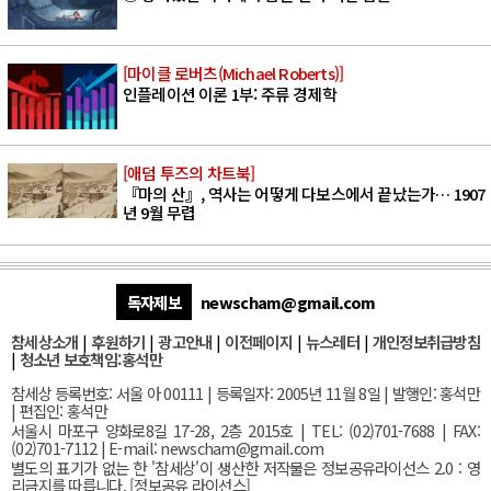
[마이클 로버츠(Michael Roberts)]
인플레이션 이론 1부: 주류 경제학
[애덤 투즈의 차트북]
『마의 산』, 역사는 어떻게 다보스에서 끝났는가… 1907
년 9월 무렵
독자제보
newscham@gmail.com
참세상소개
|
후원하기
|
광고안내
|
이전페이지
|
뉴스레터
|
개인정보취급방침
|
청소년 보호책임:홍석만
참세상 등록번호: 서울 아 00111 | 등록일자: 2005년 11월 8일 | 발행인: 홍석만
| 편집인: 홍석만
서울
시 마포구 양화로8길 17-28, 2층 2015호
| TEL: (02)701-7688 | FAX:
(02)701-7112 |
E-mail:
newscham@gmail.com
별도의 표기가 없는 한 '참세상'이 생산한 저작물은 정보공유라이선스 2.0 : 영
리금지를 따릅니다. [
정보공유 라이선스
]