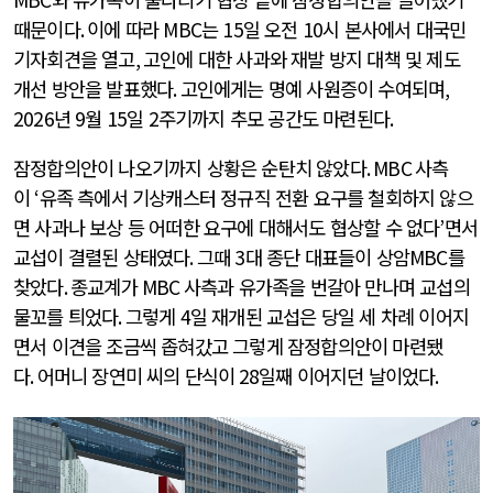
때문이다
.
이에 따라
MBC
는
15
일 오전
10
시 본사에서 대국민
기자회견을 열고
,
고인에 대한 사과와 재발 방지 대책 및 제도
개선 방안을 발표했다
.
고인에게는 명예 사원증이 수여되며
,
2026
년
9
월
15
일
2
주기까지 추모 공간도 마련된다
.
잠정합의안이 나오기까지 상황은 순탄치 않았다
. MBC
사측
이
‘
유족 측에서 기상캐스터 정규직 전환 요구를 철회하지 않으
면 사과나 보상 등 어떠한 요구에 대해서도 협상할 수 없다
’
면서
교섭이 결렬된 상태였다
.
그때
3
대 종단 대표들이 상암
MBC
를
찾았다
.
종교계가
MBC
사측과 유가족을 번갈아 만나며 교섭의
물꼬를 틔었다
.
그렇게
4
일 재개된 교섭은 당일 세 차례 이어지
면서 이견을 조금씩 좁혀갔고 그렇게 잠정합의안이 마련됐
다
.
어머니 장연미 씨의 단식이
28
일째 이어지던 날이었다
.