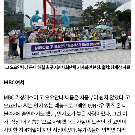
고 오요안나님 문제 해결 촉구 시민사회단체 기자회견 현장
.
출처
:
참세상 자료
MBC
여서
MBC
기상캐스터 고 오요안나 싸움은 처음부터 쉽지 않았다
.
고
오요안나 씨는 인기 있는 예능프로그램인
tvN <
유 퀴즈 온 더
블럭
>
에 출연하기도 했던
,
인지도가 높은 사람이었다
.
그런 이
가
‘
직장 내 괴롭힘
’
으로 사망했다는 사실이 드러난 건 고인이
사망한 지
4
개월이 지난 시점이었다
.
유가족들에 의하면 여러