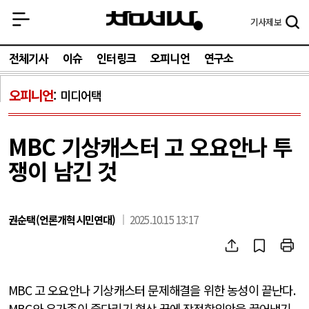
기사
제보
전체기사
이슈
인터링크
오피니언
연구소
오피니언
미디어택
MBC 기상캐스터 고 오요안나 투
쟁이 남긴 것
권순택(언론개혁시민연대)
2025.10.15 13:17
MBC
고 오요안나 기상캐스터 문제해결을 위한 농성이 끝난다
.
MBC
와 유가족이 줄다리기 협상 끝에 잠정합의안을 끌어냈기