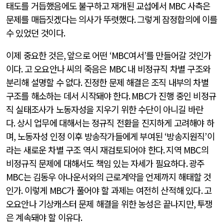
태도를 거듭했음에도 불구하고 재개된 교섭에서
MBC
사측은
문제를 매듭짓겠다는 의사가 뚜렷했다
.
그렇게 잠정합의에 이를
수 있었던 것이다
.
이제 중요한 것은
,
앞으로 어떤
‘MBC
여서
’
를 만들어갈 것인가
이다
.
고 오요안나 씨의 죽음은
MBC
내 비정규직 차별 구조와
분리해 설명할 수 없다
.
진정한 문제 해결은 조직 내부의 차별
구조를 해소하는 데서 시작돼야 한다
. MBC
가 진행 중인 비정규
직 실태조사가 노동자성을 지우기 위한 수단이 아니길 바란
다
.
상시 업무에 대해서는 정규직 전환을 진지하게 고려해야 하
며
,
노동자성 인정 이후 방송작가들에게 부여된
‘
방송지원직
’
이
라는 새로운 차별 구조 역시 재검토되어야 한다
.
지역
MBC
의
비정규직 문제에 대해서도 책임 있는 자세가 필요하다
.
광주
MBC
는 김동우 아나운서와의 근로계약을 언제까지 해태할 것
인가
.
이렇게
MBC
가 풀어야 할 과제는 여전히 산적해 있다
.
고
오요안나 기상캐스터 문제 해결을 위한 농성은 끝나지만
,
투쟁
은 계속돼야 할 이유다
.