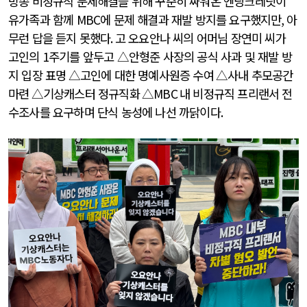
방송 비정규직 문제해결을 위해 꾸준히 싸워온 엔딩크레딧이
유가족과 함께
MBC
에 문제 해결과 재발 방지를 요구했지만
,
아
무런 답을 듣지 못했다
.
고 오요안나 씨의 어머님 장연미 씨가
고인의
1
주기를 앞두고 △안형준 사장의 공식 사과 및 재발 방
지 입장 표명
△
고인에 대한 명예사원증 수여
△
사내 추모공간
마련
△
기상캐스터 정규직화
△
MBC
내 비정규직 프리랜서 전
수조사를 요구하며 단식 농성에 나선 까닭이다
.