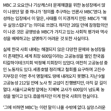
MBC
고 오요안나 기상캐스터 문제해결을 위한 농성장에서 많
이 나왔던 말 중 하나가
‘
정의를 추구하는 언론사
MBC’
였다
.
농
성하는 입장에서 이 말은
,
사태를 이 지경까지 만든
MBC
가
“
매
우 실망스럽다
”
는 의미로 쓰였다
.
하지만
28
일 만에 잠정합의안
이 나온 것은 공영방송
MBC
가 가지고 있는 사회적 평가와 역사
성을 배제하고는 설명하기 어려운 것 또한 사실이다
.
실제 한국 사회 내에는 해결되지 않은 다양한 문제와 농성장들
이 존재한다
.
세계 최장
600
일이라는 고공농성을 벌인 한국옵
티칼하이테크지회 박정혜 지회장이 있었다
.
여전히 고공농성 중
인 노동자도 있다
.
세종호텔 정리해고 철회를 요구하며 고진수
지부장은 이번 추석 명절에도 땅에 내려오지 못했다
.
지난
9
월
고공농성
212
일 만에 노사 첫 교섭이 진행됐지만
,
아직 갈 길이
멀다
.
서울시교육청 앞에는 지혜복 교사가
600
일이 넘도록 농
성을 벌이고 있다
.
씁쓸하지만 이게 한국 사회의 현실이다
.
‘
그에 비하면
MBC’
는 이런 말이 나올 수밖에 없다
.
실망스러운