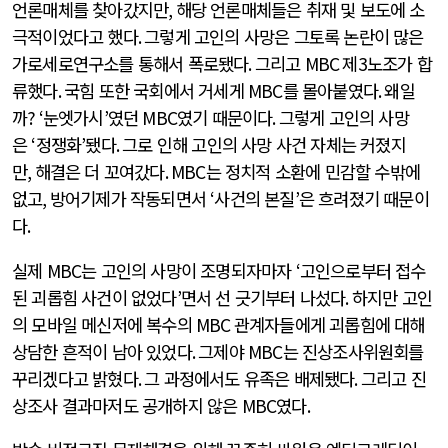
언론매체를 찾아갔지만
,
해당 언론매체들은 취재 및 보도에 소
극적이었다고 했다
.
그렇게 고인의 사망은 그토록 논란이 많은
가로세로연구소를 통해서 폭로됐다
.
그리고
MBC
제
3
노조가 합
류했다
.
국힘 또한 국회에서 거세게
MBC
를 몰아붙였다
.
왜일
까
? ‘
눈엣가시
’
였던
MBC
였기 때문이다
.
그렇게 고인의 사망
은
‘
정쟁화
’
됐다
.
그로 인해 고인의 사망 사건 자체는 커졌지
만
,
해결은 더 꼬여갔다
. MBC
는 정치적 소환에 민감할 수밖에
없고
,
방어기제가 작동되면서
‘
사건의 본질
’
은 흐려졌기 때문이
다
.
실제
MBC
는 고인의 사망이 조명되자마자
‘
고인으로부터 접수
된 괴롭힘 사건이 없었다
’
면서 선 긋기부터 나섰다
.
하지만 고인
의 모바일 메신저에 복수의
MBC
관계자들에게 괴롭힘에 대해
상담한 흔적이 남아 있었다
.
그제야
MBC
는 진상조사위원회를
꾸리겠다고 밝혔다
.
그 과정에서도 유족은 배제됐다
.
그리고 진
상조사 결과마저도 공개하지 않은
MBC
였다
.