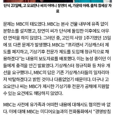
단식
23
일째
,
고 오요안나 씨의 어머니 장연미 씨
,
가운데 아래
.
출처
:
참세상 자
료
문제는
MBC
의 태도였다
. MBC
는 본사 건물 내부에 유족 없이
분향소를 설치했고
,
장연미 씨가 단식에 돌입한 이후에도 아무
런 연락을 하지 않았다
.
그러던 중
,
고인의 사망
1
주기였던
15
일
에 또 다른 문제가 발생했다
. MBC
는
“
프리랜서 기상캐스터 제
도를 폐지하고
,
기상기후 전문가 제도를 도입해 정규직으로 채
용하겠다
”
는 내용의 보도자료를 배포했다
.
이는 농성 중이던 이
들에게 충격을 안긴 발표였다
.
기상캐스터 정규직화 등 처우 개
선을 요구했더니
, MBC
의 답은 기존 기상캐스터들의 일자리마
저 박탈하겠다고 밝힌 것이나 다름없었기 때문이다
.
더구나 고
오요안나 씨는
MBC
가 제시한 기상기후 전문가 공채에 지원할
수 있는 요건에도 해당하지 않았다
.
MBC
는 사전에 유가족과 어떠한 내용에 대해서도 협의한 바 없
다
.
이에 대해
MBC
는 미디어오늘과의 전화통화에서
“
경영방침