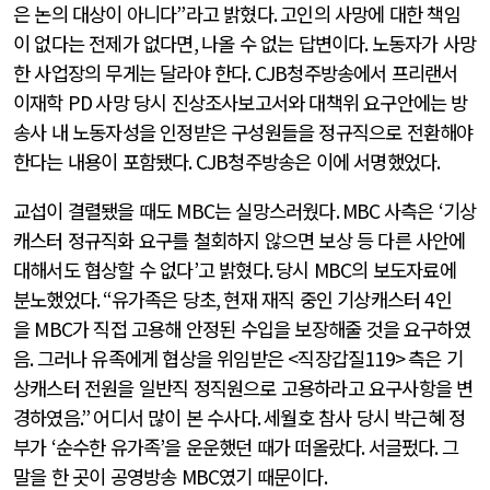
은 논의 대상이 아니다
”
라고 밝혔다
.
고인의 사망에 대한 책임
이 없다는 전제가 없다면
,
나올 수 없는 답변이다
.
노동자가 사망
한 사업장의 무게는 달라야 한다
. CJB
청주방송에서 프리랜서
이재학
PD
사망 당시 진상조사보고서와 대책위 요구안에는 방
송사 내 노동자성을 인정받은 구성원들을 정규직으로 전환해야
한다는 내용이 포함됐다
. CJB
청주방송은 이에 서명했었다
.
교섭이 결렬됐을 때도
MBC
는 실망스러웠다
. MBC
사측은
‘
기상
캐스터 정규직화 요구를 철회하지 않으면 보상 등 다른 사안에
대해서도 협상할 수 없다
’
고 밝혔다
.
당시
MBC
의 보도자료에
분노했었다
. “
유가족은 당초
,
현재 재직 중인 기상캐스터
4
인
을
MBC
가 직접 고용해 안정된 수입을 보장해줄 것을 요구하였
음
.
그러나 유족에게 협상을 위임받은
<
직장갑질
119>
측은 기
상캐스터 전원을 일반직 정직원으로 고용하라고 요구사항을 변
경하였음
.”
어디서 많이 본 수사다
.
세월호 참사 당시 박근혜 정
부가
‘
순수한 유가족
’
을 운운했던 때가 떠올랐다
.
서글펐다
.
그
말을 한 곳이 공영방송
MBC
였기 때문이다
.