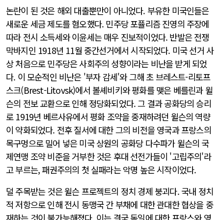
논란이 된 것은 해외 대출뿐만이 아니었다. 부유한 미국인들은
새로운 세금 제도를 혐오했다. 민주당 포퓰리즘 진영의 주장에
따라 전시 소득세와 이윤세는 매우 진보적이었다. 반발은 전쟁
막바지인 1918년 11월 중간선거에서 시작되었다. 미국 선거 사
상 처음으로 민주당은 사회주의 성향이라는 비난을 받게 되었
다. 이 모순적인 비난은 '부자 감세'와 그해 초 브레스트-리토프
스크(Brest-Litovsk)에서 볼셰비키와 평화를 맺은 베를린과 윌
슨의 전보 교환으로 인해 정당화되었다. 그 결과 공화당의 승리
로 1919년 베르사유에서 평화 조약을 중재하려던 윌슨의 역량
이 약화되었다. 전후 질서에 대한 그의 비전을 영국과 프랑스의
목구멍으로 밀어 넣은 미국 상원의 공화당 다수파가 윌슨의 국
제연맹 조약 비준을 거부한 것은 후대 선전가들이 '고립주의'라
고 부르는, 패권주의의 첫 실패라는 악명 높은 시작이었다.
덜 주목받는 것은 윌슨 프로젝트의 정치 경제 붕괴다. 국내 정치
적 저항으로 인해 전시 동맹국 간 부채에 대한 관대한 협상을 중
재하는 것이 불가능해졌다. 이는 결국 독일에 대한 프랑스와 영