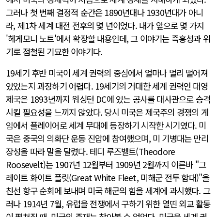
그러나 첫 번째 결정적 순간은 1890년대나 1930년대가 아니
라, 제1차 세계 대전 전후의 몇 년이었다. 내가 앞으로 몇 가지
'헤게모니 노트'에서 확장할 내용인데, 그 이야기는 즉흥성과 위
기로 점철된 기묘한 이야기다.
19세기 후반 미국이 세계 권력의 중심에서 얼마나 멀리 떨어져
있었는지 과장하기 어렵다. 19세기의 거대한 세계 권력인 대영
제국은 1893년까지 워싱턴 DC에 있는 공사를 대사관으로 승격
시킬 필요성을 느끼지 않았다. 당시 미국은 제국주의 경쟁의 게
임에서 플레이어로 세계 무대에 등장하기 시작한 시기였다. 미
국은 중국의 의화단 운동 진압에 참여했으며, 미 기병대는 만리
장성을 따라 말을 달렸다. 테디 루즈벨트(Theodore
Roosevelt)는 1907년 12월부터 1909년 2월까지 이른바 "그
레이트 화이트 플릿(Great White Fleet, 미해군 전투 함대)"을
친선 항구 순회에 보내며 미국 해군의 힘을 세계에 과시했다. 그
러나 1914년 7월, 유럽을 전쟁에서 구하기 위한 열띤 외교 활동
이 펼쳐질 때, 미국의 존재는 찾아볼 수 없었다. 미국을 세계 권