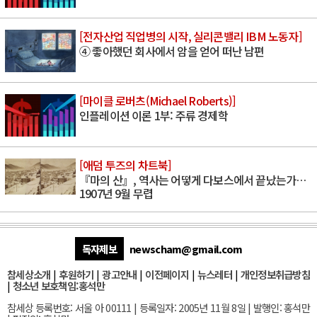
[전자산업 직업병의 시작, 실리콘밸리 IBM 노동자]
④ 좋아했던 회사에서 암을 얻어 떠난 남편
[마이클 로버츠(Michael Roberts)]
인플레이션 이론 1부: 주류 경제학
[애덤 투즈의 차트북]
『마의 산』, 역사는 어떻게 다보스에서 끝났는가…
1907년 9월 무렵
독자제보
newscham@gmail.com
참세상소개
|
후원하기
|
광고안내
|
이전페이지
|
뉴스레터
|
개인정보취급방침
|
청소년 보호책임:홍석만
참세상 등록번호: 서울 아 00111 | 등록일자: 2005년 11월 8일 | 발행인: 홍석만