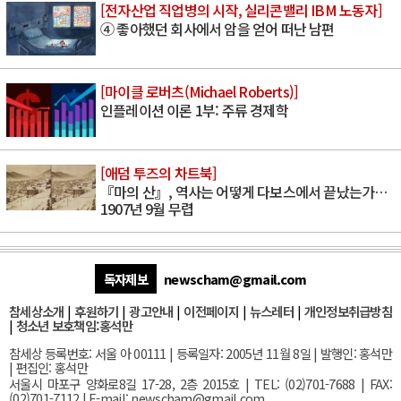
[전자산업 직업병의 시작, 실리콘밸리 IBM 노동자]
④ 좋아했던 회사에서 암을 얻어 떠난 남편
[마이클 로버츠(Michael Roberts)]
인플레이션 이론 1부: 주류 경제학
[애덤 투즈의 차트북]
『마의 산』, 역사는 어떻게 다보스에서 끝났는가…
1907년 9월 무렵
독자제보
newscham@gmail.com
참세상소개
|
후원하기
|
광고안내
|
이전페이지
|
뉴스레터
|
개인정보취급방침
|
청소년 보호책임:홍석만
참세상 등록번호: 서울 아 00111 | 등록일자: 2005년 11월 8일 | 발행인: 홍석만
| 편집인: 홍석만
서울
시 마포구 양화로8길 17-28, 2층 2015호
| TEL: (02)701-7688 | FAX:
(02)701-7112 |
E-mail:
newscham@gmail.com