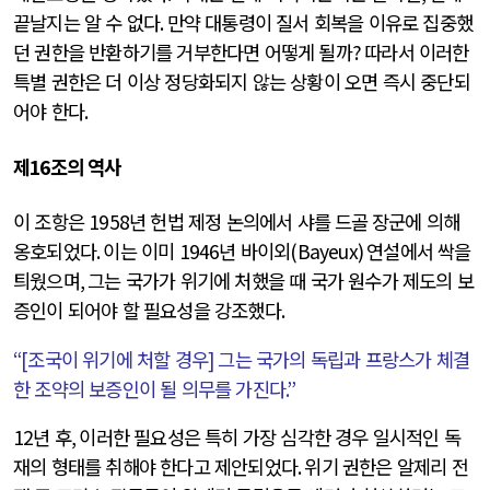
끝날지는 알 수 없다
.
만약 대통령이 질서 회복을 이유로 집중했
던 권한을 반환하기를 거부한다면 어떻게 될까
?
따라서 이러한
특별 권한은 더 이상 정당화되지 않는 상황이 오면 즉시 중단되
어야 한다
.
제
16
조의 역사
이 조항은
1958
년 헌법 제정 논의에서 샤를 드골
장군에 의해
옹호되었다
.
이는 이미
1946
년 바이외
(Bayeux)
연설에서 싹을
틔웠으며
,
그는 국가가 위기에 처했을 때 국가 원수가 제도의 보
증인이 되어야 할 필요성을 강조했다
.
“[
조국이 위기에 처할 경우
]
그는 국가의 독립과 프랑스가 체결
한 조약의 보증인이 될 의무를 가진다
.”
12
년 후
,
이러한 필요성은 특히 가장 심각한 경우 일시적인 독
재의 형태를 취해야 한다고 제안되었다
.
위기 권한은 알제리 전