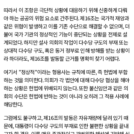
따라서 이 조항은 극단적 상황에 대응하기 위해 신중하게 다뤄
야 하는 공공의 위험 요소로 간주된다
.
제
16
조는 국가적 재앙과
같은 위협이 발생하고 이를 기존 수단으로 해결할 수 없으며
,
더
불어 국가 기관의 정상적인 기능이 중단되는 상황을 전제로 설
계되었다
.
하지만 설사 의회의 작업이 다수당 구도의 부재 또는
상대적 다수당 구도
,
혹은 동거 정부로 인해 방해를 받는 상황이
라 하더라도
,
제
16
조를 발동할 근거를 명확히 찾기 어렵다
.
여기서
"
정상적
"
이라는 형용사는 규칙에 따른
,
즉 헌법에 부합
하는 것을 의미한다
.
의회가 각 법안에 대해 다수당 협상을 해야
하는 상황은 헌법에 위배되지 않는다
.
또한 불신임안과 같은 의
회의 수단은 헌법에 반하는 것이 아니라 오히려 그 적용 사례에
해당한다
.
그럼에도 불구하고
,
제
16
조의 발동은 자유재량에 달려 있기 때
문에
,
대통령이 다수당 구도의 부재로 인한 불편한 상황을 끝내
고자 할 경우
,
이를 매우 주관적이고 광범위한 해석에 기반해 실