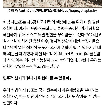
판테온(Panthéon), 파리, 프랑스. 출처: Haut Risque,
Unsplash+
헌법 제
16
조는 제
5
공화국 헌법의 핵심에 있는 위기 대응 권한
조항이다
.
여기서 프랑스 공화국 대통령은 중대한 위기 상황을
해결하기 위해 스스로 특별 권한을 부여받을 수 있다
. 2024
년
6
월과
7
월에 치러진 총선 이후
,
정치적 상황에 대한 논평가들은
다수당이 없는 정치적 구도가 국가에 위협이 될 수 있는지에 대
해 의문을 제기했다
.
미셸 바르니에
(Michel Barnier)
의 불신임
과 사임 이후
,
이러한 가능성이 다시 논의되었다
.
그런데 우리는
정확히 무엇을 논의하고 있는 걸까
?
민주적 선거의 결과가 위협이 될 수 있을까
?
우리 헌법의 제
16
조는 국가 원수에게 자유재량권을 부여하는
조항으로
,
이는 어떤 자유민주주의 국가에서도 찾아볼 수 없는
권한이다
.