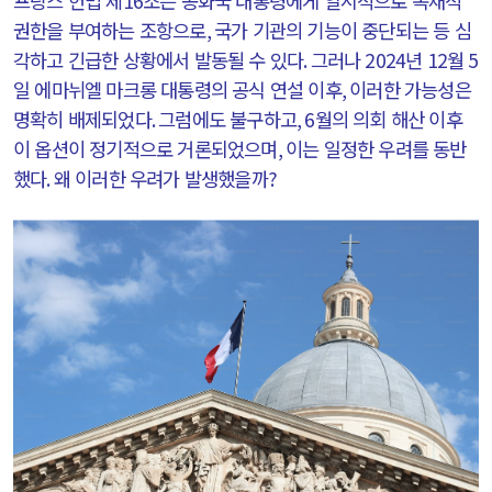
프랑스 헌법 제
16
조는 공화국 대통령에게 일시적으로 독재적
권한을 부여하는 조항으로
,
국가 기관의 기능이 중단되는 등 심
각하고 긴급한 상황에서 발동될 수 있다
.
그러나
2024
년
12
월
5
일 에마뉘엘 마크롱 대통령의 공식 연설 이후
,
이러한 가능성은
명확히 배제되었다
.
그럼에도 불구하고
, 6
월의 의회 해산 이후
이 옵션이 정기적으로 거론되었으며
,
이는 일정한 우려를 동반
했다
.
왜 이러한 우려가 발생했을까
?