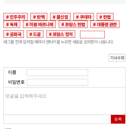
민주주의
탄핵
불신임
쿠데타
헌법
독재
미셸 바르니에
프랑스 헌법
대통령 권한
공화국
드골
프랑스 정치
태그를 한개 입력할 때마다 엔터키를 누르면 새로운 입력창이 나옵니다.
기사수정
이름
비밀번호
등록