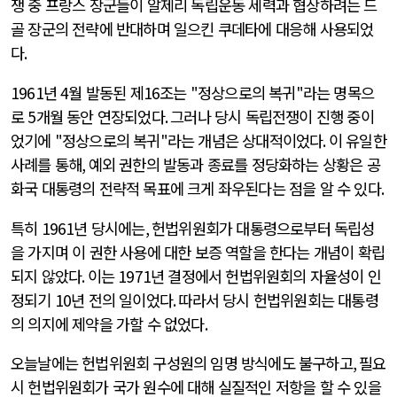
쟁 중 프랑스 장군들이 알제리 독립운동 세력과 협상하려는 드
골 장군의 전략에 반대하며 일으킨 쿠데타에 대응해 사용되었
다
.
1961
년
4
월 발동된 제
16
조는
"
정상으로의 복귀
"
라는 명목으
로
5
개월 동안 연장되었다
.
그러나 당시 독립전쟁이 진행 중이
었기에
"
정상으로의 복귀
"
라는 개념은 상대적이었다
.
이 유일한
사례를 통해
,
예외 권한의 발동과 종료를 정당화하는 상황은 공
화국 대통령의 전략적 목표에 크게 좌우된다는 점을 알 수 있다
.
특히
1961
년 당시에는
,
헌법위원회가 대통령으로부터 독립성
을 가지며 이 권한 사용에 대한 보증 역할을 한다는 개념이 확립
되지 않았다
.
이는
1971
년 결정에서 헌법위원회의 자율성이 인
정되기
10
년 전의 일이었다
.
따라서 당시 헌법위원회는 대통령
의 의지에 제약을 가할 수 없었다
.
오늘날에는 헌법위원회 구성원의 임명 방식에도 불구하고
,
필요
시 헌법위원회가 국가 원수에 대해 실질적인 저항을 할 수 있을