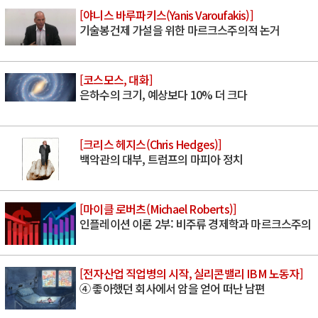
[야니스 바루파키스(Yanis Varoufakis)]
기술봉건제 가설을 위한 마르크스주의적 논거
[코스모스, 대화]
은하수의 크기, 예상보다 10% 더 크다
[크리스 헤지스(Chris Hedges)]
백악관의 대부, 트럼프의 마피아 정치
[마이클 로버츠(Michael Roberts)]
인플레이션 이론 2부: 비주류 경제학과 마르크스주의
[전자산업 직업병의 시작, 실리콘밸리 IBM 노동자]
④ 좋아했던 회사에서 암을 얻어 떠난 남편