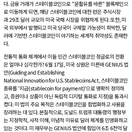
다
.
금융 거래가 스테이블코인으로
"
윤활유를 바른
"
블록체인으
로 이동하게 되면
,
해당 스테이블코인에 대한 런은 주식시장
과
29
조 달러 규모의 미국 국채 시장을 위협하게 된다
.
또한
,
미
국 외부에서 발행되고 미국 당국이 구제할 가능성이 희박한
,
달
러에 기반한 스테이블코인이 야기하는 세계적 취약성도 존재한
다
.
전통적 통화 체계에서 이들 민간 스테이블코인 정글로의 전환
은 얼마나 심각한가
? 6
월
17
일
,
미국 상원은 이른바
GENIUS
법
안
(Guiding and Establishing
National
Innovation
for
U.S.
Stablecoins Act,
스테이블코인
종류를
‘
지급
(stablecoin for payment)’
으로 명확히 정의하
고
,
증권이나 상품이 아닌 독립적 디지털 통화로 지정
)
을 통과시
켰다
.
이 법의 주요 목적은 스테이블코인을 합법화하고 사용을
장려하는 데 있다
.
본질적으로
,
도널드 트럼프 대통령의 행정부
는 지정학적
,
사적 이해
,
이념적 이유로 달러 체계를 민영화하고
있는 것이다
.
미 재무부는
GENIUS
법안에 힘입어
6
조
6
천억 달