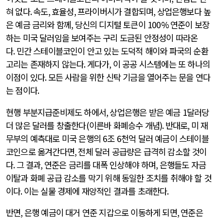
혀 없다
.
속도
,
효율성
,
프라이버시가 결합되며
,
상업은행보다 높
은 예금 금리와 함께
,
당신의 디지털 토큰이
100%
연준이 보장
하는 미국 달러임을 보여주는 구리 도금된 안정성이 따라온
다
.
민간 스테이블코인이 안고 있는 도덕적 해이와 파국의 순환
고리는 존재하지 않는다
.
게다가
,
이 공공 시스템에는 또 하나의
이점이 있다
.
모든 사람을 위한 신탁 기금을 열어주는 문을 연다
는 점이다
.
현행 부분지급준비제도 하에서
,
상업은행은 받은 예금
1
달러당
더 많은 달러를 창출한다
(
이른바 화폐승수 개념
).
반대로
,
미 재
무부의 예측대로 미국 은행의
6
조
6
천억 달러 예금이 스테이블
코인으로 옮겨간다면
,
전체 달러 공급량은 급격히 감소할 것이
다
.
그 결과
,
연준은 금리를 대폭 인상해야 하며
,
은행들도 자금
이탈과 화폐 공급 감소를 막기 위해 동일한 조치를 취해야 할 것
이다
.
이는 실물 경제에 재앙적인 결과를 초래한다
.
반면
,
은행 예금이 대거 연준 지갑으로 이동하게 되면
,
연준은