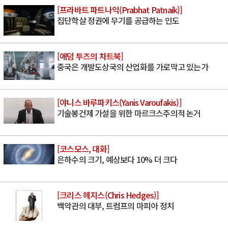
[프라바트 파트나익(Prabhat Patnaik)]
집단학살 정권에 무기를 공급하는 인도
[애덤 투즈의 차트북]
중국은 개발도상국의 산업화를 가로막고 있는가
[야니스 바루파키스(Yanis Varoufakis)]
기술봉건제 가설을 위한 마르크스주의적 논거
[코스모스, 대화]
은하수의 크기, 예상보다 10% 더 크다
[크리스 헤지스(Chris Hedges)]
백악관의 대부, 트럼프의 마피아 정치