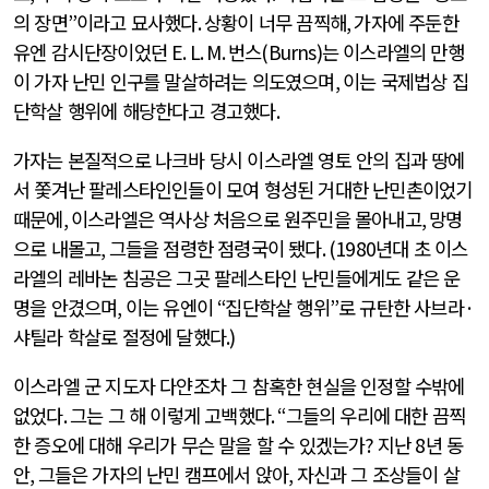
의 장면
”
이라고 묘사했다
.
상황이 너무 끔찍해
,
가자에 주둔한
유엔 감시단장이었던
E. L. M.
번스
(Burns)
는 이스라엘의 만행
이 가자 난민 인구를 말살하려는 의도였으며
,
이는 국제법상 집
단학살 행위에 해당한다고 경고했다
.
가자는 본질적으로 나크바 당시 이스라엘 영토 안의 집과 땅에
서 쫓겨난 팔레스타인인들이 모여 형성된 거대한 난민촌이었기
때문에
,
이스라엘은 역사상 처음으로 원주민을 몰아내고
,
망명
으로 내몰고
,
그들을 점령한 점령국이 됐다
. (1980
년대 초 이스
라엘의 레바논 침공은 그곳 팔레스타인 난민들에게도 같은 운
명을 안겼으며
,
이는 유엔이
“
집단학살 행위
”
로 규탄한 사브라
·
샤틸라 학살로 절정에 달했다
.)
이스라엘 군 지도자 다얀조차 그 참혹한 현실을 인정할 수밖에
없었다
.
그는 그 해 이렇게 고백했다
. “
그들의 우리에 대한 끔찍
한 증오에 대해 우리가 무슨 말을 할 수 있겠는가
?
지난
8
년 동
안
,
그들은 가자의 난민 캠프에서 앉아
,
자신과 그 조상들이 살