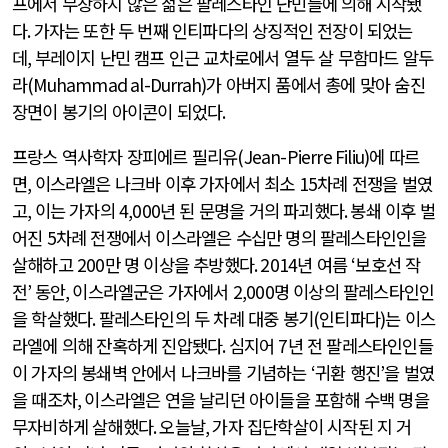
프에서 무장하지 않은 젊은 팔레스타인 난민들에 의해 시작됐
다
.
가자는 또한 두 번째 인티파다의 상징적인 전장이 되었는
데
,
부레이지 난민 캠프 인근 교차로에서 열두 살 무함마드 알두
라
(Muhammad al-Durrah)
가 아버지 품에서 총에 맞아 숨진
장면이 봉기의 아이콘이 되었다
.
프랑스 역사학자 장피에르 필리유
(Jean-Pierre Filiu)
에 따르
면
,
이스라엘은 나크바 이후 가자에서 최소
15
차례 전쟁을 벌였
고
,
이는 가자의
4,000
년 된 문명을 거의 파괴했다
.
봉쇄 이후 벌
어진
5
차례 전쟁에서 이스라엘은 수십만 명의 팔레스타인인을
살해하고
200
만 명 이상을 추방했다
. 2014
년 여름
‘
보호선 작
전
’
동안
,
이스라엘군은 가자에서
2,000
명 이상의 팔레스타인인
을 학살했다
.
팔레스타인의 두 차례 대중 봉기
(
인티파다
)
는 이스
라엘에 의해 잔혹하게 진압됐다
.
심지어
7
년 전 팔레스타인인들
이 가자의 봉쇄벽 안에서 나크바를 기념하는
‘
귀환 행진
’
을 벌였
을 때조차
,
이스라엘은 연을 날리던 아이들을 포함해 수백 명을
무자비하게 살해했다
.
오늘날
,
가자 집단학살이 시작된 지 거