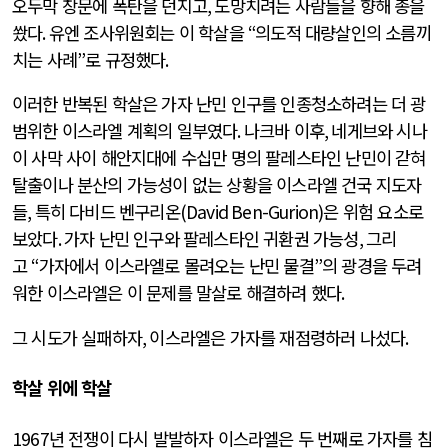
오두막 창문에 폭탄을 던지고
,
도망치려는 사람들을 향해 총을
쐈다
.
유엔 조사위원회는 이 학살을
“
의도적 대량살인의 소름끼
치는 사례
”
로 규정했다
.
이러한 반복된 학살은 가자 난민 인구를 인종청소하려는 더 광
범위한 이스라엘 계획의 일부였다
.
나크바 이후
,
네게브와 시나
이 사막 사이 해안지대에 수십만 명의 팔레스타인 난민이 갇혀
탈출이나 분산의 가능성이 없는 상황을 이스라엘 건국 지도자
들
,
특히 다비드 벤구리온
(David Ben-Gurion)
은 위험 요소로
보았다
.
가자 난민 인구와 팔레스타인 귀환권 가능성
,
그리
고
“
가자에서 이스라엘로 몰려오는 난민 물결
”
의 광경을 두려
워한 이스라엘은 이 문제를 말살로 해결하려 했다
.
그 시도가 실패하자
,
이스라엘은 가자를 재점령하러 나섰다
.
학살 위에 학살
1967
년 전쟁이 다시 발발하자 이스라엘은 두 번째로 가자를 침