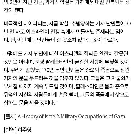
의
2
년이 지난 지금
,
과거의 학살은 가자에서 매일 반복되는 광
경이 됐다
.
비극적인 아이러니는
,
지금 학살
·
추방당하는 가자 난민들이
77
년 전 바로 이스라엘이 전쟁 속에서 만들어낸 존재라는 점이
다
.
단
,
이번에는 난민들이 갈 곳조차 없다는 것이 다르다
.
그럼에도 가자 난민에 대한 이스라엘의 집착은 완전히 잘못된
것만은 아니며
,
분명 팔레스타인의 굳건한 저항에 부딪힐 것이
다
.
쿠리가 말했듯
, “70
년 동안 난민들은 증오와 죽음으로 잠긴
가자의 문을 두드리는 것을 멈추지 않았다
.
그들은 그 자물쇠가
부서질 때까지 계속 두드릴 것이며
,
팔레스타인은 물과 흙으로
뒤덮인 자신의 사람들에게 손을 뻗어
,
그들의 죽음에서 삶으로
향하는 문을 세울 것이다
.”
[출처]
A History of Israel’s Military Occupations of Gaza
[번역] 하주영