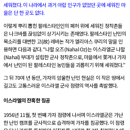
세워졌다
.
이 나라에서 과거 아랍 인구가 없었던 곳에 세워진 마
을은 단 한 곳도 없다
.
이렇게 뿌리 뽑힌 팔레스타인인의 폐허 위에 세워진 정착촌들
은 나크바를 끊임없이 상기시키는 존재였다
.
팔레스타인 난민의
목소리를 대변한 고
(
故
)
레바논 작가 엘리아스 쿠리의 말을 인
용하면 다음과 같다
. “
나할 오즈
(Nahal Oz)
는 이스라엘군 나할
(Nahal)
부대가 설립한 군사 정착촌으로
,
마을에서 쫓겨나 가자
에서 난민이 된 팔레스타인 농민들을 괴롭히기 위해 세워졌다
.”
그 뒤
70
여 년 동안
,
가자의 암울한 난민 현실은 이 작은 땅에서
길고도 고통스러운 이스라엘 군사 점령의 역사를 촉발했다
.
이스라엘의 잔혹한 침공
1956
년
11
월
,
첫 번째 가자 점령에 나서며 이스라엘군은 가난
한 난민 캠프를 군사적으로 습격하며 가자를 침공했다
.
이 점령