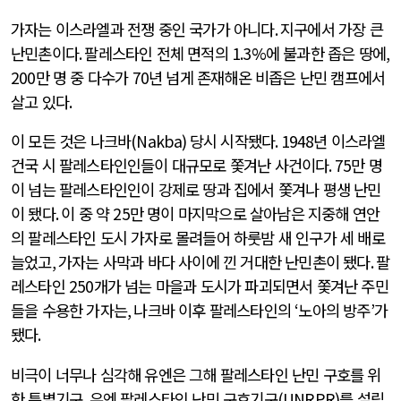
가자는 이스라엘과 전쟁 중인 국가가 아니다
.
지구에서 가장 큰
난민촌이다
.
팔레스타인 전체 면적의
1.3%
에 불과한 좁은 땅에
,
200
만 명 중 다수가
70
년 넘게 존재해온 비좁은 난민 캠프에서
살고 있다
.
이 모든 것은 나크바
(Nakba)
당시 시작됐다
. 1948
년 이스라엘
건국 시 팔레스타인인들이 대규모로 쫓겨난 사건이다
. 75
만 명
이 넘는 팔레스타인인이 강제로 땅과 집에서 쫓겨나 평생 난민
이 됐다
.
이 중 약
25
만 명이 마지막으로 살아남은 지중해 연안
의 팔레스타인 도시 가자로 몰려들어 하룻밤 새 인구가 세 배로
늘었고
,
가자는 사막과 바다 사이에 낀 거대한 난민촌이 됐다
.
팔
레스타인
250
개가 넘는 마을과 도시가 파괴되면서 쫓겨난 주민
들을 수용한 가자는
,
나크바 이후 팔레스타인의
‘
노아의 방주
’
가
됐다
.
비극이 너무나 심각해 유엔은 그해 팔레스타인 난민 구호를 위
한 특별기구
,
유엔 팔레스타인 난민 구호기구
(UNRPR)
를 설립