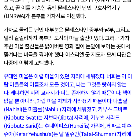
했고
,
곧 이를 계승한 유엔 팔레스타인 난민 구호사업기구
(UNRWA)
가 본부를 가자시로 이전했다
.
가자로 몰려든 난민 대부분은 팔레스타인 중부와 남부
,
그리고
멀리 갈릴리까지 북부의 도시와 마을 출신이었다
.
그러나 가자
주변 마을 출신들은 잃어버린 땅과 집이 눈앞에 보이는 곳에서
쫓겨나는 비극을 겪어야 했다
.
이스라엘 군 지도자 모셰 다얀은
나중에 이렇게 고백했다
.
유대인 마을은 아랍 마을이 있던 자리에 세워졌다
.
너희는 이 아
랍 마을들의 이름조차 모를 것이고
,
나는 그것을 탓하지 않는
다
.
왜냐하면 지리 교과서가 더는 존재하지 않기 때문이다
.
책이
없을 뿐 아니라
,
아랍 마을 자체가 사라졌기 때문이다
.
나흘랄
(Nahlal)
은 마흘룰
(Mahlul)
자리에 세워졌고
,
키부츠 그바트
(Kibbutz Gvat)
는 지브타
(Jibta)
자리에
,
키부츠 사리드
(Kibbutz Sarid)
는 후네이피스
(Huneifis)
자리에
,
케파르 예후
슈아
(Kefar Yehushu’a)
는 탈 알슈만
(Tal al-Shuman)
자리에