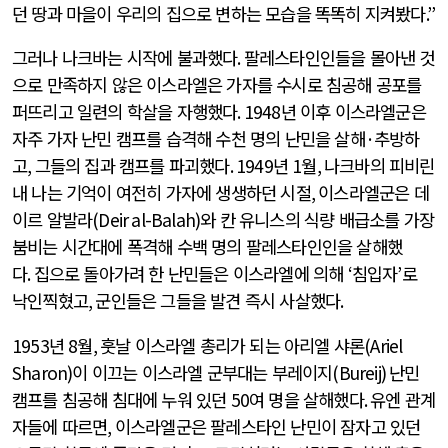
던 땅과 마을이 우리의 집으로 변하는 모습을 똑똑히 지켜봤다
.”
그러나 나크바는 시작에 불과했다
.
팔레스타인인들을 몰아낸 것
으로 만족하지 않은 이스라엘은 가자를 수시로 침공해 공포를
퍼뜨리고 일련의 학살을 자행했다
. 1948
년 이후 이스라엘군은
자주 가자 난민 캠프를 습격해 수천 명의 난민을 살해
·
추방하
고
,
그들의 집과 캠프를 파괴했다
. 1949
년
1
월
,
나크바의 피비린
내 나는 기억이 여전히 가자에 생생하던 시절
,
이스라엘군은 데
이르 알발라
(Deir al-Balah)
와 칸 유니스의 식량 배급소를 가장
붐비는 시간대에 폭격해 수백 명의 팔레스타인인을 살해했
다
.
집으로 돌아가려 한 난민들은 이스라엘에 의해
‘
침입자
’
로
낙인찍혔고
,
군인들은 그들을 발견 즉시 사살했다
.
1953
년
8
월
,
훗날 이스라엘 총리가 되는 아리엘 샤론
(Ariel
Sharon)
이 이끄는 이스라엘 군부대는 부레이지
(Bureij)
난민
캠프를 침공해 침대에 누워 있던
50
여 명을 살해했다
.
유엔 관계
자들에 따르면
,
이스라엘군은 팔레스타인 난민이 잠자고 있던