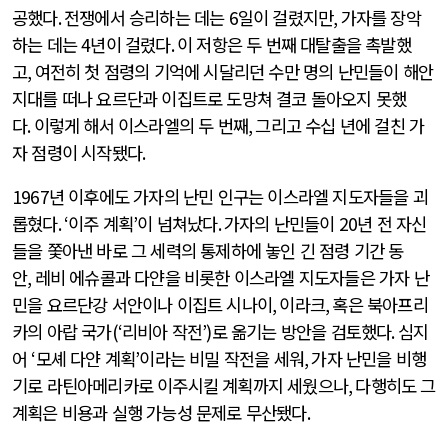
공했다
.
전쟁에서 승리하는 데는
6
일이 걸렸지만
,
가자를 장악
하는 데는
4
년이 걸렸다
.
이 저항은 두 번째 대탈출을 촉발했
고
,
여전히 첫 점령의 기억에 시달리던 수만 명의 난민들이 해안
지대를 떠나 요르단과 이집트로 도망쳐 결코 돌아오지 못했
다
.
이렇게 해서 이스라엘의 두 번째
,
그리고 수십 년에 걸친 가
자 점령이 시작됐다
.
1967
년 이후에도 가자의 난민 인구는 이스라엘 지도자들을 괴
롭혔다
. ‘
이주 계획
’
이 넘쳐났다
.
가자의 난민들이
20
년 전 자신
들을 쫓아낸 바로 그 세력의 통제하에 놓인 긴 점령 기간 동
안
,
레비 에슈콜과 다얀을 비롯한 이스라엘 지도자들은 가자 난
민을 요르단강 서안이나 이집트 시나이
,
이라크
,
혹은 북아프리
카의 아랍 국가
(‘
리비아 작전
’)
로 옮기는 방안을 검토했다
.
심지
어
‘
모셰 다얀 계획
’
이라는 비밀 작전을 세워
,
가자 난민을 비행
기로 라틴아메리카로 이주시킬 계획까지 세웠으나
,
다행히도 그
계획은 비용과 실행 가능성 문제로 무산됐다
.