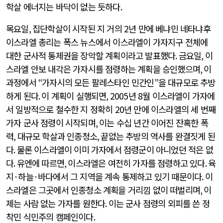
학살 에너지는 바닥이 없는 듯하다
.
목요일
,
집단학살이 시작된 지 거의
2
년 만에 베냐민 네타냐후
이스라엘 총리는 폭스 뉴스에서 이스라엘이 가자지구 전체에
대한 군사적 통제권을 장악할 계획이라고 발표했다
.
금요일
,
이
스라엘 안보 내각은 가자시를 점령하는 계획을 승인했으며
,
이
과정에서
“
가자시의 모든 팔레스타인 민간인
”
을 대규모로 추방
하게 된다
.
이 계획이 실행되면
, 2005
년
8
월 이스라엘이 가자에
서 일방적으로 철수한 지 정확히
20
년 만에 이스라엘의 세 번째
가자 군사 점령이 시작되며
,
이는 수십 년간 이어진 잔혹한 폭
력
,
대규모 학살과 인종청소
,
끝없는 추방의 역사를 완결짓게 된
다
.
물론 이스라엘이 이미 가자에서 점령군이 아니었던 적은 없
다
.
유엔에 따르면
,
이스라엘은 여전히 가자를 점령하고 있다
.
육
지
·
하늘
·
바다에서 그 지역을 계속 통제하고 있기 때문이다
.
이
스라엘은 그곳에서 인종청소 계획을 거리낌 없이 떠벌리며
,
이
제는 사람 없는 가자를 원한다
.
이는 군사 점령의 외피를 쓴 정
착민 식민주의 캠페인이다
.