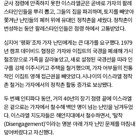
군사 점령에 만족하지 못한 이스라엘군은 곧바로 가자의 팔레
스타인인들을 뿌리 뽑고
,
그들의 집을 파괴하며
,
토지를 빼앗아
쫓겨난 난민들의 폐허 위에 유대인 정착촌을 세웠다
.
정착촌이
번성하는 동안 팔레스타인인들은 점령 하에서 고통받았다
.
심지어
‘
평화
’
조차 가자 난민에게는 큰 대가를 요구했다
. 1979
년 캠프 데이비드 협정은 가자와 이집트의 국경을 폐쇄해 가시
철조망으로 가족을 갈라놓았고
,
새로 설정된 국경선을 따라 인
구를 강제 이주시키고 주택을 철거했으며
,
가자 어부들의 전통
적인 이집트 영해 접근권을 빼앗았다
.
시나이의 이스라엘 정착
촌 철거는 가자에서의 정착촌 활동 증가로 보상됐다
.
두 번째 인티파다 동안
,
거의
40
년의 장기 점령 끝에 이스라엘
은 겉으로는 가자에서 철수해 백만 명이 넘는 난민을 남겨두었
다
.
이스라엘 지도자들은 해안지대에서 철수하면서
, ‘
탈착
(Disengagement)’
이라는 명분 아래 가자 난민 문제를 마침내
덮어버렸다고 자신했다
.