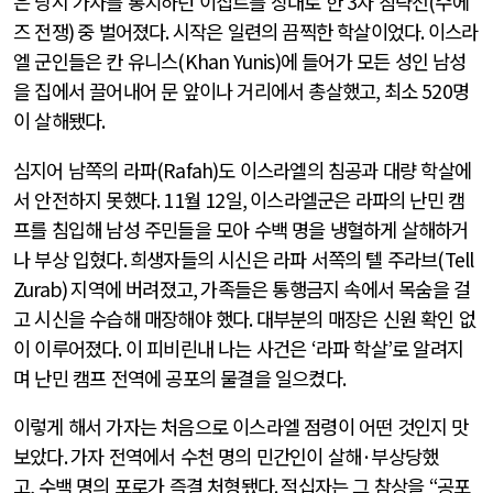
은 당시 가자를 통치하던 이집트를 상대로 한
3
자 침략전
(
수에
즈 전쟁
)
중 벌어졌다
.
시작은 일련의 끔찍한 학살이었다
.
이스라
엘 군인들은 칸 유니스
(Khan Yunis)
에 들어가 모든 성인 남성
을 집에서 끌어내어 문 앞이나 거리에서 총살했고
,
최소
520
명
이 살해됐다
.
심지어 남쪽의 라파
(Rafah)
도 이스라엘의 침공과 대량 학살에
서 안전하지 못했다
. 11
월
12
일
,
이스라엘군은 라파의 난민 캠
프를 침입해 남성 주민들을 모아 수백 명을 냉혈하게 살해하거
나 부상 입혔다
.
희생자들의 시신은 라파 서쪽의 텔 주라브
(Tell
Zurab)
지역에 버려졌고
,
가족들은 통행금지 속에서 목숨을 걸
고 시신을 수습해 매장해야 했다
.
대부분의 매장은 신원 확인 없
이 이루어졌다
.
이 피비린내 나는 사건은
‘
라파 학살
’
로 알려지
며 난민 캠프 전역에 공포의 물결을 일으켰다
.
이렇게 해서 가자는 처음으로 이스라엘 점령이 어떤 것인지 맛
보았다
.
가자 전역에서 수천 명의 민간인이 살해
·
부상당했
고
,
수백 명의 포로가 즉결 처형됐다
.
적십자는 그 참상을
“
공포