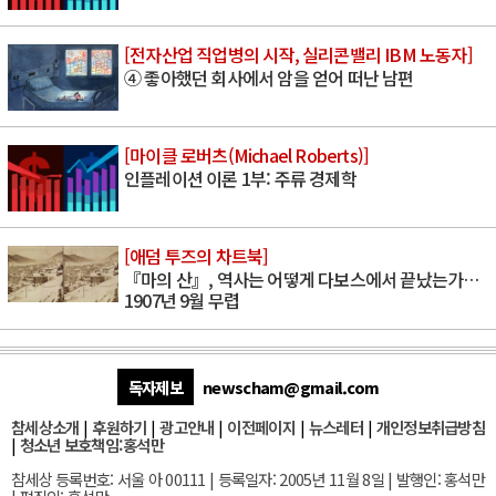
[전자산업 직업병의 시작, 실리콘밸리 IBM 노동자]
④ 좋아했던 회사에서 암을 얻어 떠난 남편
[마이클 로버츠(Michael Roberts)]
인플레이션 이론 1부: 주류 경제학
[애덤 투즈의 차트북]
『마의 산』, 역사는 어떻게 다보스에서 끝났는가…
1907년 9월 무렵
독자제보
newscham@gmail.com
참세상소개
|
후원하기
|
광고안내
|
이전페이지
|
뉴스레터
|
개인정보취급방침
|
청소년 보호책임:홍석만
참세상 등록번호: 서울 아 00111 | 등록일자: 2005년 11월 8일 | 발행인: 홍석만