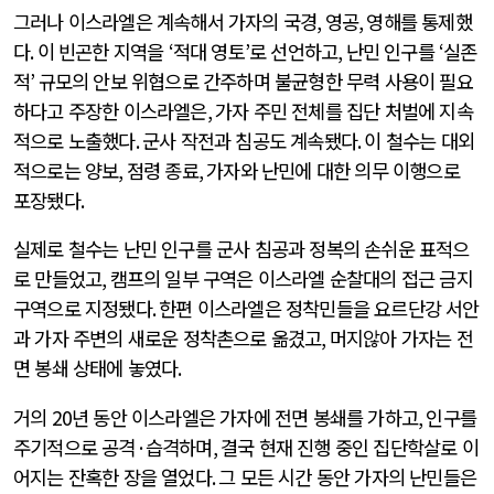
그러나 이스라엘은 계속해서 가자의 국경
,
영공
,
영해를 통제했
다
.
이 빈곤한 지역을
‘
적대 영토
’
로 선언하고
,
난민 인구를
‘
실존
적
’
규모의 안보 위협으로 간주하며 불균형한 무력 사용이 필요
하다고 주장한 이스라엘은
,
가자 주민 전체를 집단 처벌에 지속
적으로 노출했다
.
군사 작전과 침공도 계속됐다
.
이 철수는 대외
적으로는 양보
,
점령 종료
,
가자와 난민에 대한 의무 이행으로
포장됐다
.
실제로 철수는 난민 인구를 군사 침공과 정복의 손쉬운 표적으
로 만들었고
,
캠프의 일부 구역은 이스라엘 순찰대의 접근 금지
구역으로 지정됐다
.
한편 이스라엘은 정착민들을 요르단강 서안
과 가자 주변의 새로운 정착촌으로 옮겼고
,
머지않아 가자는 전
면 봉쇄 상태에 놓였다
.
거의
20
년 동안 이스라엘은 가자에 전면 봉쇄를 가하고
,
인구를
주기적으로 공격
·
습격하며
,
결국 현재 진행 중인 집단학살로 이
어지는 잔혹한 장을 열었다
.
그 모든 시간 동안 가자의 난민들은