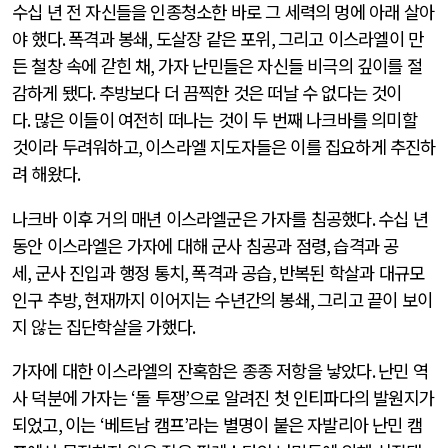
수십 년 전 자신들을 인종청소한 바로 그 세력의 멍에 아래 살아
야 했다
.
폭격과 봉쇄
,
도살장 같은 포위
,
그리고 이스라엘이 만
든 철창 속에 갇힌 채
,
가자 난민들은 자신들 비극의 깊이를 절
감하게 됐다
.
추방보다 더 끔찍한 것은 떠날 수 없다는 것이
다
.
많은 이들이 여전히 떠나는 것이 두 번째 나크바를 의미할
것이라 두려워하고
,
이스라엘 지도자들은 이를 집요하게 추진하
려 해왔다
.
나크바 이후 거의 매년 이스라엘군은 가자를 침공했다
.
수십 년
동안 이스라엘은 가자에 대해 군사 침공과 점령
,
습격과 공
세
,
군사 진입과 행정 통치
,
폭격과 공습
,
반복된 학살과 대규모
인구 추방
,
현재까지 이어지는 수년간의 봉쇄
,
그리고 끝이 보이
지 않는 집단학살을 가했다
.
가자에 대한 이스라엘의 잔혹함은 종종 저항을 낳았다
.
난민 역
사 덕분에 가자는
‘
돌 투쟁
’
으로 알려진 첫 인티파다의 발원지가
되었고
,
이는
‘
베트남 캠프
’
라는 별명이 붙은 자발리아 난민 캠