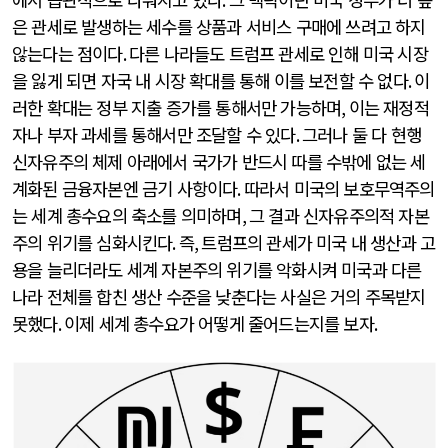
은 관세로 발생하는 세수를 상품과 서비스 구매에 쓰려고 하지
않는다는 점이다
.
다른 나라들도 트럼프 관세로 인해 미국 시장
을 잃게 되면 자국 내 시장 확대를 통해 이를 보전할 수 없다
.
이
러한 확대는 정부 지출 증가를 통해서만 가능하며
,
이는 재정적
자나 부자 과세를 통해서만 조달할 수 있다
.
그러나 둘 다 현행
신자유주의 체제 아래에서 국가가 반드시 따를 수밖에 없는 세
계화된 금융자본엔 금기 사항이다
.
따라서 미국의 보호무역주의
는 세계 총수요의 축소를 의미하며
,
그 결과 신자유주의적 자본
주의 위기를 심화시킨다
.
즉
,
트럼프의 관세가 미국 내 생산과 고
용을 늘리더라도 세계 자본주의 위기를 악화시켜 미국과 다른
나라 전체를 합친 생산 수준을 낮춘다는 사실은 거의 주목받지
못했다
.
이제 세계 총수요가 어떻게 줄어드는지를 보자
.