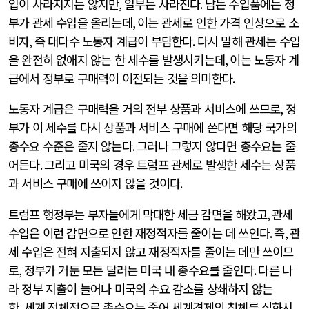
입이 사라지지는 않지만
,
일부는 사라진다
.
남는 수입품에는 정
부가 관세 수입을 올리는데
,
이는 관세로 인한 가격 인상으로 소
비자
,
즉 대다수 노동자 계급이 부담한다
.
다시 말해 관세는 수입
을 완전히 없애지 않는 한 세수를 발생시키는데
,
이는 노동자 계
급에서 정부로 구매력이 이전되는 것을 의미한다
.
노동자 계급은 구매력을 거의 전부 상품과 서비스에 쓰므로
,
정
부가 이 세수를 다시 상품과 서비스 구매에 쓴다면 해당 국가의
총수요 수준은 줄지 않는다
.
그러나 그렇지 않다면 총수요는 줄
어든다
.
그리고 미국의 경우 트럼프 관세로 발생한 세수는 상품
과 서비스 구매에 쓰이지 않을 것이다
.
트럼프 행정부는 부자들에게 막대한 세금 감면을 해왔고
,
관세
수입은 이런 감면으로 인한 재정적자를 줄이는 데 쓰인다
.
즉
,
관
세 수입은 전혀 지출되지 않고 재정적자를 줄이는 데만 쓰이므
로
,
정부가 거둔 모든 달러는 미국 내 총수요를 줄인다
.
다른 나
라 정부 지출이 늘어나 미국의 수요 감소를 상쇄하지 않는
한
,
세계 전체적으로 총수요는 줄어 세계경제의 침체를 심화시