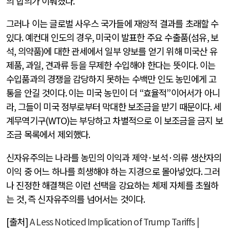
의 합의가 이뤄졌다
.
그러나 이는 글로벌 사우스 국가들에 재앙적 결과를 초래할 수
있다
.
예컨대 인도의 경우
,
미국이 발표한 주요 수출품
(
섬유
,
보
석
,
의약품
)
에 대한 관세에서 일부 양보를 얻기 위해 미국산 유
제품
,
과일
,
견과류 등을 무제한 수입해야 한다는 뜻이다
.
이는
수입품과의 경쟁을 감당하지 못하는 수백만 인도 농민에게 고
통을 안길 것이다
.
이는 미국 농민이 더
“
효율적
”
이어서가 아니
라
,
그들이 미국 정부로부터 막대한 보조금을 받기 때문이다
.
세
계무역기구
(WTO)
는 부당하고 차별적으로 이 보조금을 금지 보
조금 목록에서 제외했다
.
신자유주의는 나라를 농민의 이익과 제약
·
보석
·
의류 생산자의
이익 중 어느 하나를 희생해야 하는 지경으로 몰아넣었다
.
그러
나 진정한 해결책은 이런 선택을 강요하는 체제 자체를 초월하
는 것
,
즉 신자유주의를 넘어서는 것이다
.
[출처]
A Less Noticed Implication of Trump Tariffs |