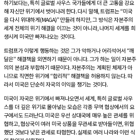
하기보다는
,
특히 글로벌 사우스 국가들에게 더 큰 고통을 강요
해 자신만 위기에서 벗어나려 한다
.
다시 말해
,
트럼프는
“
미국
을 다시 위대하게
(MAGA)”
만들려 하지만
,
그 방식은 자본주의
세계 전체의 위기 해결을 이끄는 것이 아니라
,
나머지 세계를 희
생시켜 미국만 빠져나오는 것이다
.
트럼프가 이렇게 행동하는 것은 그가 악하거나 어리석어서
“
깨
달은
”
해결책을 외면하기 때문이 아니다
.
그가 하는 일이 자본주
의의 본성과 부합하기 때문이다
.
자본주의는 계획된 체제가 아
니므로 직면한 위기에
“
합리적
”
해결책을 허용하지 않는다
.
따
라서 미국은 단순히 자국의 이익을 챙기는 것이다
.
미국이 자국은 위기에서 빠져나오면서 세계
,
특히 글로벌 사우
스를 더 깊은 위기로 몰아넣는 모습은 각종 무역 협상에서의 요
구에서도 드러난다
.
미국은 우선 상대국에 매우 높은 관세를 위
협하고
,
협상국이 여러 미국 상품을 무관세로 받아들이면
,
위협
했던 것보다 낮은 관세로 타협한다
.
실제로 여러 나라와 이런 식