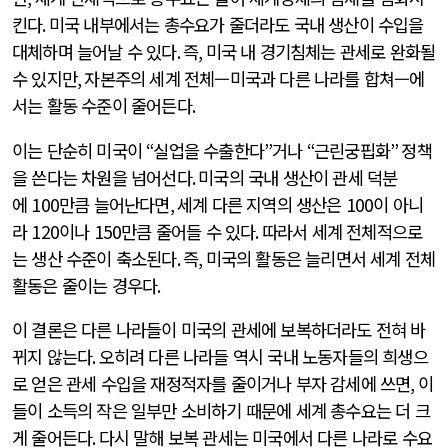
킨다
.
미국 내부에서는 총수요가 줄더라도 국내 생산이 수입을
대체하며 늘어날 수 있다
.
즉
,
미국 내 경기침체는 관세로 완화될
수 있지만
,
자본주의 세계 전체—미국과 다른 나라를 합쳐—에
서는 활동 수준이 줄어든다
.
이는 단순히 미국이
“
실업을 수출한다
”
거나
“
근린궁핍화
”
정책
을 쓴다는 차원을 넘어선다
.
미국의 국내 생산이 관세 덕분
에
100
만큼 늘어난다면
,
세계 다른 지역의 생산은
100
이 아니
라
120
이나
150
만큼 줄어들 수 있다
.
따라서 세계 전체적으로
는 생산 수준이 축소된다
.
즉
,
미국의 활동은 늘리면서 세계 전체
활동은 줄이는 경우다
.
이 결론은 다른 나라들이 미국의 관세에 보복하더라도 전혀 바
뀌지 않는다
.
오히려 다른 나라들 역시 국내 노동자들의 희생으
로 얻은 관세 수입을 재정적자를 줄이거나 부자 감세에 쓰면
,
이
들이 소득의 작은 일부만 소비하기 때문에 세계 총수요는 더 크
게 줄어든다
.
다시 말해 보복 관세는 미국에서 다른 나라로 수요