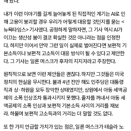
해 왔다
.
내가 이런 이야기를 길게 늘어놓게 된 직접적인 계기는
AI
로 인
해 고용이 붕괴할 경우 우리가 어떻게 대응할 것인지를 묻는
<
뉴욕타임스
>
기사였다
.
공정하게 말하자면
,
그 기사 역시
AI
가
이끄는 생산성 붐이 결코 확실한 것은 아니라는 점을 인정한
다
.
하지만 이어서 만약 그런 일이 실제로 벌어진다면 보편적 기
본소득이나 보편적 고소득이 대응 방식이 될 수 있다고 제안한
다
.
그 기사는 일론 머스크가 후자의 지지자라고 주장한다
.
원칙적으로 보면 이런 제안들은 괜찮다
.
하지만 그것들은 미국
정치의 현실을 무시한다
.
불과
4
년 전만 해도 민주당은 대통령
직과 상
·
하원을 모두 장악한 상태였지만
,
상원에서 아동 세액공
제의 소폭 인상조차 통과시키지 못했다
.
줄자를 꺼내서 아동 세
액공제의 소폭 인상과 보편적 기본소득 사이의 거리를 재보
라
.
하물며 보편적 고소득과의 거리는 더 말할 것도 없다
.
또 한 가지 언급할 가치가 있는 점은
,
일론 머스크가 테슬라 노