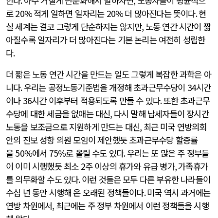
한다
.
아주 거칠게 단순화해서 말하자면
,
노동자들이 평균적으
로
20%
적게 일하면 일자리는
20%
더 많아진다는 뜻이다
.
현
실 세계는 결코 그렇게 단순하지는 않지만
,
노동 연간 시간이 짧
아질수록 일자리가 더 많아진다는 기본 논리는 여전히 성립한
다
.
더 짧은 노동 연간 시간을 만드는 일도 그렇게 복잡한 과학은 아
니다
.
우리는 공정노동기준법을 개정해 초과근무수당이
34
시간
이나
36
시간 이후부터 적용되도록 만들 수 있다
.
또한 초과근무
수당에 대한 세금을 없애는 대신
,
다시 말해 납세자들이 장시간
노동을 보조금으로 지원하게 만드는 대신
,
최근 미국 연방의회
안의 진보 성향 의원 모임이 제안했듯 초과근무수당 할증률
을
50%
에서
75%
로 올릴 수도 있다
.
우리는 또 많은 주 정부들
이 이미 시행했듯 최소
2
주 이상의 휴가와 유급 병가
,
가족휴가
를 의무화할 수도 있다
.
이런 것들은 모두 다른 부유한 나라들이
수십 년 동안 시행해 온 오래된 정책들이다
.
미국 역시 과거에는
연방 차원에서
,
최근에는 주 정부 차원에서 이런 정책들을 시행