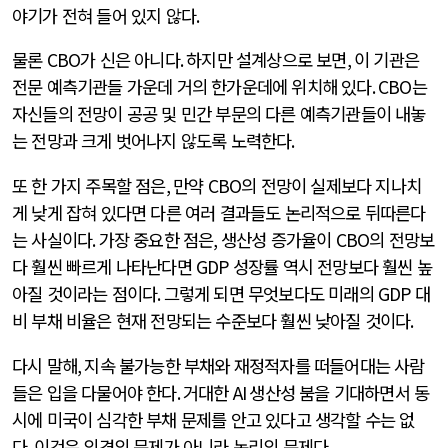
야기가 전혀 들어 있지 않다
.
물론
CBO
가 신은 아니다
.
하지만 설계상으로 보면
,
이 기관은
전문 예측기관들 가운데 거의 한가운데에 위치해 있다
. CBO
는
자신들의 전망이 공공 및 민간 부문의 다른 예측기관들이 내놓
는 전망과 크게 벗어나지 않도록 노력한다
.
또 한 가지 주목할 점은
,
만약
CBO
의 전망이 실제보다 지나치
게 낮게 잡혀 있다면 다른 여러 결과들도 논리적으로 뒤따른다
는 사실이다
.
가장 중요한 점은
,
생산성 증가율이
CBO
의 전망보
다 훨씬 빠르게 나타난다면
GDP
성장률 역시 전망보다 훨씬 높
아질 것이라는 점이다
.
그렇게 되면 무엇보다도 미래의
GDP
대
비 부채 비율은 현재 전망되는 수준보다 훨씬 낮아질 것이다
.
다시 말해
,
지속 불가능한 부채와 재정적자를 떠들어대는 사람
들은 입을 다물어야 한다
.
거대한
AI
생산성 붐을 기대하면서 동
시에 미국이 심각한 부채 문제를 안고 있다고 생각할 수는 없
다
.
이것은 의견의 문제가 아니라 논리의 문제다
.