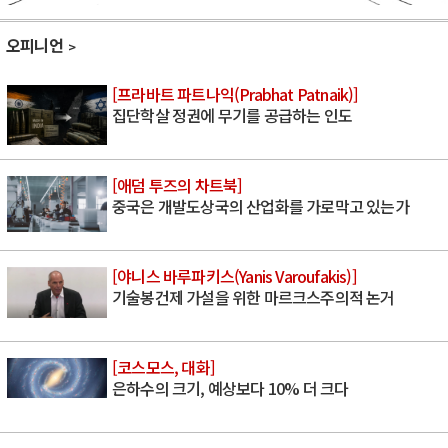
오피니언
[프라바트 파트나익(Prabhat Patnaik)]
집단학살 정권에 무기를 공급하는 인도
[애덤 투즈의 차트북]
중국은 개발도상국의 산업화를 가로막고 있는가
[야니스 바루파키스(Yanis Varoufakis)]
기술봉건제 가설을 위한 마르크스주의적 논거
[코스모스, 대화]
은하수의 크기, 예상보다 10% 더 크다