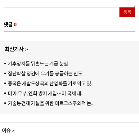
등록
댓글
0
최신기사
기후정치를 뒤흔드는 계급 분열
집단학살 정권에 무기를 공급하는 인도
중국은 개발도상국의 산업화를 가로막고 있..
미 재무부, 엔화 방어 개입…미 국채 대..
기술봉건제 가설을 위한 마르크스주의적 논..
이슈