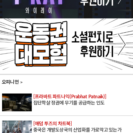
오피니언
[프라바트 파트나익(Prabhat Patnaik)]
집단학살 정권에 무기를 공급하는 인도
[애덤 투즈의 차트북]
중국은 개발도상국의 산업화를 가로막고 있는가