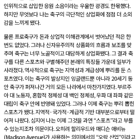
인위적으로 삽입한 응원 소음이라는 우울한 광경도 한몫했다
.
하지만 무엇보다 나는 축구의 극단적인 상업화에 점점 더 소외
감을 느끼게 됐다
.
물론 프로축구가 돈과 상업적 이해관계에서 벗어났던 적은 한
번도 없었다
.
그러나 신자유주의적 상품화의 흐름과 보조를 맞
추며 축구는 너무 노골적이고 대담하게 상업화됐다
.
그 결과 축
구를 다른 스포츠와 구별해주던 본래의 특징들 가운데 일부가
사라졌다
.
역사적으로 축구는 지역성과 계급성에 뿌리를 둔 스
포츠였다
.
이는 축구의 발상지인 잉글랜드뿐 아니라
20
세기 동
안 축구가 퍼져나간 거의 모든 나라에서 마찬가지였다
.
부르주
아 대 노동자
,
혼합적 정체성 대 백인 정체성
,
우파 대 좌파 같은
대립이 축구 안에 반영돼 있었다
.
그러나 이제 축구는 뿌리 뽑힌
스포츠가 됐다
.
지역적
·
국가적
·
계급적 기반 대부분으로부터 떨
어져 나왔다
.
심지어 나는 이제 그것을 과연
“
스포츠
”
라고 부를
수 있는지조차 의문이다
.
오히려 할리우드와 매디슨 애비뉴
(Madison Avenue)
가 사용하는 의미에서의
“
오락 산업
”
이라고