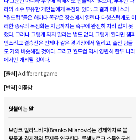
나 그뿐만 아니라 누구에 의해서도 선출되지 않으며
,
부유한 나
라의 소수 부유한 개인들에게 독점돼 있다
.
그 결과 테니스의
“
월드컵
”
들은 해마다 똑같은 장소에서 열린다
.
다행스럽게도 이
러한 종류의 독점화는 지금까지는 축구에 완전히 자리 잡지 못
했다
.
그러나 그렇게 되지 말라는 법도 없다
.
그렇게 된다면 챔피
언스리그 결승전은 언제나 같은 경기장에서 열리고
,
출전 팀들
도 거의 비슷해질 것이다
.
그리고 월드컵 역시 영원히 한두 나라
에서만 개최될 것이다
.
[
출처
]
A different game
[
번역
]
이꽃맘
덧붙이는 말
브랑코 밀라노비치(Branko Milanovic)는 경제학자로 불
평등과 경제정의 문제를 연구한다. 룩셈부르크 소득연구센