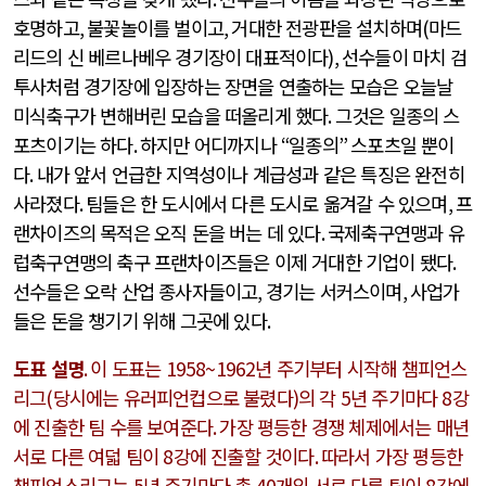
호명하고
,
불꽃놀이를 벌이고
,
거대한 전광판을 설치하며
(
마드
리드의 신 베르나베우 경기장이 대표적이다
),
선수들이 마치 검
투사처럼 경기장에 입장하는 장면을 연출하는 모습은 오늘날
미식축구가 변해버린 모습을 떠올리게 했다
.
그것은 일종의 스
포츠이기는 하다
.
하지만 어디까지나
“
일종의
”
스포츠일 뿐이
다
.
내가 앞서 언급한 지역성이나 계급성과 같은 특징은 완전히
사라졌다
.
팀들은 한 도시에서 다른 도시로 옮겨갈 수 있으며
,
프
랜차이즈의 목적은 오직 돈을 버는 데 있다
.
국제축구연맹과 유
럽축구연맹의 축구 프랜차이즈들은 이제 거대한 기업이 됐다
.
선수들은 오락 산업 종사자들이고
,
경기는 서커스이며
,
사업가
들은 돈을 챙기기 위해 그곳에 있다
.
도표 설명
.
이 도표는
1958~1962
년 주기부터 시작해 챔피언스
리그
(
당시에는 유러피언컵으로 불렸다
)
의 각
5
년 주기마다
8
강
에 진출한 팀 수를 보여준다
.
가장 평등한 경쟁 체제에서는 매년
서로 다른 여덟 팀이
8
강에 진출할 것이다
.
따라서 가장 평등한
챔피언스리그는
5
년 주기마다 총
40
개의 서로 다른 팀이
8
강에