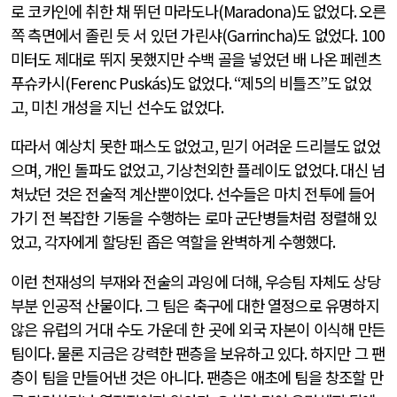
로 코카인에 취한 채 뛰던 마라도나
(Maradona)
도 없었다
.
오른
쪽 측면에서 졸린 듯 서 있던 가린샤
(Garrincha)
도 없었다
. 100
미터도 제대로 뛰지 못했지만 수백 골을 넣었던 배 나온 페렌츠
푸슈카시
(Ferenc Puskás)
도 없었다
. “
제
5
의 비틀즈
”
도 없었
고
,
미친 개성을 지닌 선수도 없었다
.
따라서 예상치 못한 패스도 없었고
,
믿기 어려운 드리블도 없었
으며
,
개인 돌파도 없었고
,
기상천외한 플레이도 없었다
.
대신 넘
쳐났던 것은 전술적 계산뿐이었다
.
선수들은 마치 전투에 들어
가기 전 복잡한 기동을 수행하는 로마 군단병들처럼 정렬해 있
었고
,
각자에게 할당된 좁은 역할을 완벽하게 수행했다
.
이런 천재성의 부재와 전술의 과잉에 더해
,
우승팀 자체도 상당
부분 인공적 산물이다
.
그 팀은 축구에 대한 열정으로 유명하지
않은 유럽의 거대 수도 가운데 한 곳에 외국 자본이 이식해 만든
팀이다
.
물론 지금은 강력한 팬층을 보유하고 있다
.
하지만 그 팬
층이 팀을 만들어낸 것은 아니다
.
팬층은 애초에 팀을 창조할 만