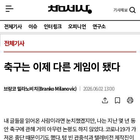
기사
제보
전체기사
이슈
인터링크
오피니언
연구소
전체기사
축구는 이제 다른 게임이 됐다
브랑코 밀라노비치(Branko Milanovic)
2026.06.02 13:00
내 글들을 읽어온 사람이라면 눈치챘겠지만
,
나는 지난 몇 년 동
안 축구에 관해 거의 아무런 논평도 하지 않았다
.
코로나
19
가 가
져온 중단 때문이기도 했다
.
텅 빈 관중석과 텔레비전 제작진이