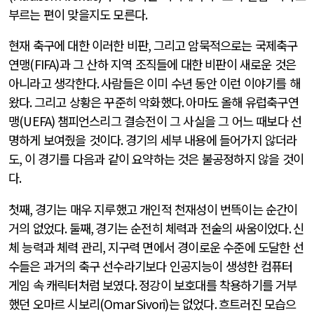
부르는 편이 맞을지도 모른다
.
현재 축구에 대한 이러한 비판
,
그리고 암묵적으로는 국제축구
연맹
(FIFA)
과 그 산하 지역 조직들에 대한 비판이 새로운 것은
아니라고 생각한다
.
사람들은 이미 수년 동안 이런 이야기를 해
왔다
.
그리고 상황은 꾸준히 악화했다
.
아마도 올해 유럽축구연
맹
(UEFA)
챔피언스리그 결승전이 그 사실을 그 어느 때보다 선
명하게 보여줬을 것이다
.
경기의 세부 내용에 들어가지 않더라
도
,
이 경기를 다음과 같이 요약하는 것은 불공정하지 않을 것이
다
.
첫째
,
경기는 매우 지루했고 개인적 천재성이 번뜩이는 순간이
거의 없었다
.
둘째
,
경기는 순전히 체력과 전술의 싸움이었다
.
신
체 능력과 체력 관리
,
지구력 면에서 경이로운 수준에 도달한 선
수들은 과거의 축구 선수라기보다 인공지능이 생성한 컴퓨터
게임 속 캐릭터처럼 보였다
.
정강이 보호대를 착용하기를 거부
했던 오마르 시보리
(Omar Sivori)
는 없었다
.
흐트러진 모습으