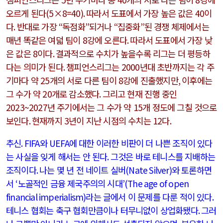
오르게 된다
(5×8=40).
따라서 도표에서 가장 높은 값은
40
이
다
.
반대로 가장
“
독점화
”
되거나
“
집중화
”
된 경쟁 체제에서는
매년 똑같은 여덟 팀이
8
강에 오른다
.
따라서 도표에서 가장 낮
은 값은
8
이다
.
결과적으로 수치가 높을수록 리그는 더 평등하
다는 의미가 된다
.
챔피언스리그는
2000
년대 초반까지는 각 주
기마다 약
25
개의 서로 다른 팀이
8
강에 진출했지만
,
이후에는
그 수가 약
20
개로 감소했다
.
그리고 현재 진행 중인
2023~2027
년 주기에서는 그 수가 약
15
개 정도에 그칠 것으로
보인다
.
현재까지
3
년이 지난 시점의 수치는
12
다
.
추신
. FIFA
와
UEFA
에 대한 이러한 비판이 더 나쁜 조직이 있다
는 사실을 잊게 해서는 안 된다
.
그것은 바로 테니스를 지배하는
조직이다
.
나는 몇 년 전 네이트 실버
(Nate Silver)
와 토론하면
서
‘
노골적인 금융 제국주의의 시대
’(The age of open
financial imperialism)
라
는 글에서 이 문제를 다룬 적이 있다
.
테니스 협회는 축구 협회만큼이나 터무니없이 상업화됐다
.
그러