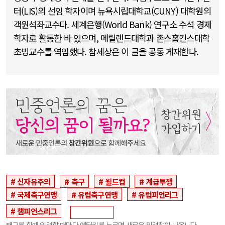
터(LIS)의 선임 학자이며 뉴욕시립대학교(CUNY) 대학원의
객원석좌교수다. 세계은행(World Bank) 연구소 수석 경제
학자로 활동한 바 있으며, 메릴랜드대학과 존스홉킨스대학
초빙교수를 역임했다. 참세상은 이 글을 공동 게재한다.
신자유주의
축구
월드컵
계급투쟁
국제축구연맹
유럽축구연맹
유럽피언리그
챔피언스리그
태그를 한개 입력할 때마다 엔터키를 누르면 새로운 입력창이 나옵니다.