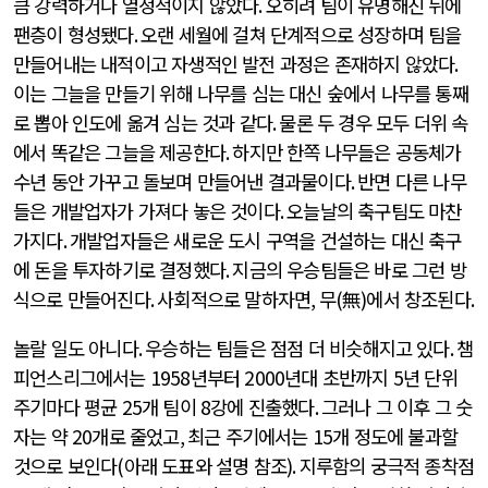
큼 강력하거나 열정적이지 않았다
.
오히려 팀이 유명해진 뒤에
팬층이 형성됐다
.
오랜 세월에 걸쳐 단계적으로 성장하며 팀을
만들어내는 내적이고 자생적인 발전 과정은 존재하지 않았다
.
이는 그늘을 만들기 위해 나무를 심는 대신 숲에서 나무를 통째
로 뽑아 인도에 옮겨 심는 것과 같다
.
물론 두 경우 모두 더위 속
에서 똑같은 그늘을 제공한다
.
하지만 한쪽 나무들은 공동체가
수년 동안 가꾸고 돌보며 만들어낸 결과물이다
.
반면 다른 나무
들은 개발업자가 가져다 놓은 것이다
.
오늘날의 축구팀도 마찬
가지다
.
개발업자들은 새로운 도시 구역을 건설하는 대신 축구
에 돈을 투자하기로 결정했다
.
지금의 우승팀들은 바로 그런 방
식으로 만들어진다
.
사회적으로 말하자면
,
무
(
無
)
에서 창조된다
.
놀랄 일도 아니다
.
우승하는 팀들은 점점 더 비슷해지고 있다
.
챔
피언스리그에서는
1958
년부터
2000
년대 초반까지
5
년 단위
주기마다 평균
25
개 팀이
8
강에 진출했다
.
그러나 그 이후 그 숫
자는 약
20
개로 줄었고
,
최근 주기에서는
15
개 정도에 불과할
것으로 보인다
(
아래 도표와 설명 참조
).
지루함의 궁극적 종착점