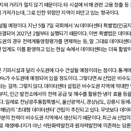
지와 거리가 멀지 않기 때문이다
.
타 시설에 비해 관련 고용 창출 등
이 가져가는데
,
그로 인한 위험만 지역이 떠안고 있는 형국이다
.
설될 예정이다
.
지난
5
월
7
일 국회에서
‘AI
데이터센터 특별법
(
인공
가결되어
2027
년
2
월부터 실행되기 때문이다
.
이번 특별법은 데이
도권의 경우 전력계통영향평가를 면제하는 등
,
말 그대로 데이터센터
 업계도 이를 환영하고 있는 현실 속에서 데이터센터는 더욱 활발히
른 기피시설과 달리 수도권에 다수 건설될 예정이라는 점이다
.
통계에
0%
가 수도권에 예정되어 있을 정도이다
.
그렇다면
AI
산업은 비수도
나는 걸까
.
그렇지 않다
.
데이터센터 설립은 비수도권 지역에 막대한
 부지
,
인근 발전소에서의 전력 공급 및 해수를 활용한 냉각 효율 등을
다
.
일례로 전남광주통합특별시
,
울산광역시
,
경상남도
,
강릉시 등에
 해당
)
의
‘
초대형 데이터센터
’
건립이 추진되고 있다
.
무엇보다 데이
부분의 전력이 비수도권 지역에서 생산되기 때문이다
.
최근
AI
산업의
으로 재생에너지가 아닌 석탄화력발전과 원자력발전에 의존하는 담