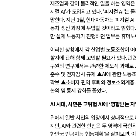
제조업과 같이 물리적인 일을 하는 영역
지컬
AI’
가 도입되고 있다
. ‘
피지컬
AI’
는 물
말한다
.
지난
1
월
,
현대자동차는 피지컬
AI
동차 생산 과정에 투입할 것이라고 밝혔다
만 실제 노동자가 진행하던 업무를 휴머노
이러한 상황에서 각 산업별 노동조합이 
할지에 관해 함께 고민할 필요가 있다
.
관련
구원의 연구에서는 관련한 제도적 과제로
준수 및 전자감시 규제 ▲
AI
에 관한 노동
확보 ▲소비자 편익 후퇴와 정보소외계층
논의 및 통제 강화를 꼽았다
.
AI
시대
,
시민은 고위험
AI
에
‘
영향받는 자
위에서 일반 시민의 입장에서 상대적으로 
지만
, AI
와 관련한 현안은 두 영역에 국한
한민국 인공지능 행동계획
’
을 살펴보면
,
이