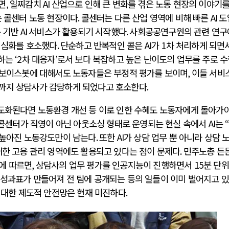
면
,
일찌감치
AI
산업으로 인해 큰 변화를 겪은 노동 현장의 이야기를
는 콜센터 노동 현장이다
.
콜센터는 다른 산업 영역에 비해 빠른
AI
도
 기반
AI
서비스가 활용되기 시작했다
.
사회공공연구원의 관련 연구
 심화를 호소했다
.
단순하고 반복적인 콜은
AI
가
1
차 처리하게 되면
리하는
‘2
차 대응자
’
로서 보다 복잡하고 높은 난이도의 업무를 주로 
 보이스봇에 대해서도 노동자들은 부정적 평가를 보이며
,
이들 서비
담까지 상담사가 감당하게 되었다고 호소한다
.
도화된다면 노동환경 개선 등 이로 인한 수혜도 노동자에게 돌아가야
콜센터가 직영이 아닌 아웃소싱 형태로 운영되는 현실 속에서
AI
는
“
 높아진 노동강도만이 남는다
.
또한
AI
가 상담 업무 뿐 아니라 상담 
대한 고용 관리 영역에도 활용되고 있다는 점이 문제다
.
민주노총 든
에 따르면
,
상담사의 업무 평가를 인공지능이 진행하면서
15
분 단
 성과표가 만들어져 전 팀에 공개되는 등의 일들이 이미 벌어지고 
 대한 제도적 안전망은 현재 미진하다
.