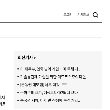
로그인
기사
제보
최신기사
미 재무부, 엔화 방어 개입…미 국채 대..
기술봉건제 가설을 위한 마르크스주의적 논..
[운동권 대모험] 너무 더워!!!!!!!
은하수의 크기, 예상보다 10% 더 크다
디지
중국·러시아, 미·이란 전쟁에 본격 개입..
져올