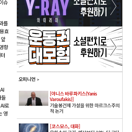
 이슈
과를
사용효
 앞
 영향
이터
오피니언
의
AI
[야니스 바루파키스(Yanis
자들
Varoufakis)]
 AI
로
기술봉건제 가설을 위한 마르크스주의
적 논거
는 영
[코스모스, 대화]