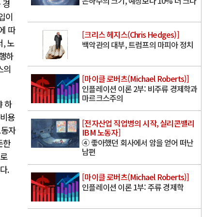
은하수의 크기, 예상보다 10% 더 크다
 경
입이
에 따
[크리스 헤지스(Chris Hedges)]
서
,
노
백악관의 대부, 트럼프의 마피아 정치
수행하
스의
[마이클 로버츠(Michael Roberts)]
인플레이션 이론 2부: 비주류 경제학과
마르크스주의
 하
비용
[전자산업 직업병의 시작, 실리콘밸리
노동자
IBM 노동자]
④ 좋아했던 회사에서 암을 얻어 떠난
든한
남편
위로
있다
.
[마이클 로버츠(Michael Roberts)]
인플레이션 이론 1부: 주류 경제학