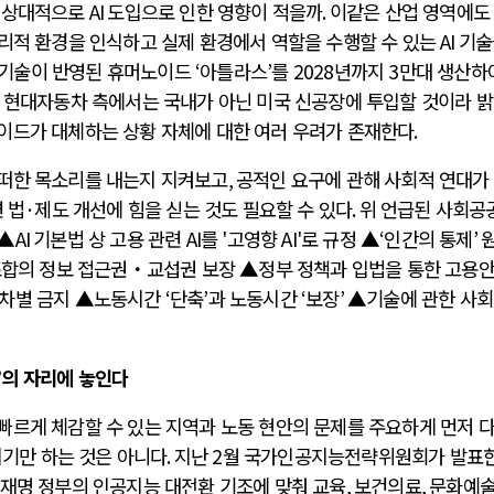
은 상대적으로
AI
도입으로 인한 영향이 적을까
.
이같은 산업 영역에
리적 환경을 인식하고 실제 환경에서 역할을 수행할 수 있는
AI
기술
기술이 반영된 휴머노이드
‘
아틀라스
’
를
2028
년까지
3
만대 생산하
.
현대자동차 측에서는 국내가 아닌 미국 신공장에 투입할 것이라 
이드가 대체하는 상황 자체에 대한 여러 우려가 존재한다
.
어떠한 목소리를 내는지 지켜보고
,
공적인 요구에 관해 사회적 연대가
 법
·
제도 개선에 힘을 싣는 것도 필요할 수 있다
.
위 언급된 사회공
 ▲
AI
기본법 상 고용 관련
AI
를
'
고영향
AI'
로 규정 ▲
‘
인간의 통제
’
조합의 정보 접근권‧교섭권 보장 ▲정부 정책과 입법을 통한 고용
 차별 금지 ▲노동시간
‘
단축
’
과 노동시간
‘
보장
’
▲기술에 관한 사
’
의 자리에 놓인다
빠르게 체감할 수 있는 지역과 노동 현안의 문제를 주요하게 먼저 
되기만 하는 것은 아니다
.
지난
2
월 국가인공지능전략위원회가 발표
재명 정부의 인공지능 대전환 기조에 맞춰 교육
,
보건의료
,
문화예