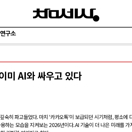
연구소
이미 AI와 싸우고 있다
에 깊숙히 파고들었다
.
마치
‘
카카오톡
’
이 보급되던 시기처럼
,
평소에 
사용하는 모습을 지켜보는
2026
년이다
. AI
기술이 더 나은 미래를 가