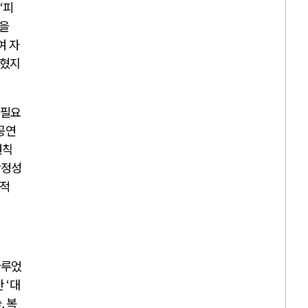
도
‘
피
을
여 자
밝혔지
 필요
공연
원칙
안정성
회적
다루었
한
‘
대
술
,
복