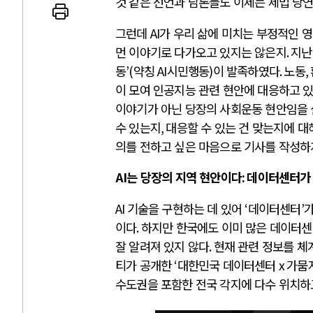
것 같은 선언과 담론들도 이제는 제법 당
그런데
AI
가 우리 삶에 미치는 부정적인 
먼 이야기로 다가오고 있지는 않은지
.
지
동
’(
약칭
AI
시민행동
)
이 발족하였다
.
노동
,
AI와 인간
이 모여 인공지능 관련 현안에 대응하고 
이야기가 아닌 당장의 사회운동 현안임을 
수 있는지
,
대응할 수 있는 건 맞는지에 
중국 AI, 저가 공세로 글로벌 토큰 
의를 전하고 싶은 마음으로 기사를 작성하
AI 국부펀드 구상 놓고 미국 진보진
AI 데이터센터 반대 투쟁은 새로운
AI
는 당장의 지역 현안이다
:
데이터센터가
AI의 숨은 환경 비용: 데이터센터 
AI
기술을 구현하는 데 있어
‘
데이터센터
’
가
AI는 어떻게 미국 민주주의를 잠식
이다
.
하지만 한국에도 이미 많은 데이터센
잘 알려져 있지 않다
.
현재 관련 정보를 체
티가 공개한
‘
대한민국 데이터센터
x
가뭄
수도권을 포함한 전국 각지에 다수 위치하