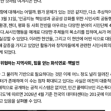
연한 것처럼 여겨지곤 한다
.
영향에 대해서는 어떨까
.
뭔가 문제가 있는 것은 같지만
,
다소 추상적
난
3
월
31
일
, ‘
인공지능 책임성과 공공성 강화를 위한 시민사회 공동
환경
,
젠더
,
평화 등 사회 전반을 아우르는 다양한 분야의 시민단체
러시아-우크라이나 전쟁
있다
. AI
시민행동을 매개로 다양한 주체들의 목소리를 접하며
, AI
가 
실감할 수 있었다
.
이러한 현안들
,
그리고 이 현안에 어떤 식으로 대
대해 갈증을 가지고 있었던 활동가와 창작자들에게 관련한 시민사회의
시..
전쟁의 추상화: 우크라이나, 대리전의 역..
게 되었다
.
영 ..
EU·우크라이나 드론 협력 직후, 러시아..
 글로..
나토, 우크라 군사지원 2027년까지 공..
 위협하는 지역사회
,
힘을 얻는 화석연료
·
핵발전
확산..
우크라이나, 덴마크, 에스토니아, 네덜란..
 그 물리적 기반으로 필요하다는 것은 이제 어느 정도 널리 알려진
하고 ..
러·우크라, 대규모 공습 주고받아…민간 ..
터가 존재하며 이 수는 점차 확대되고 있다는 사실은 여전히 대중
계적으로 공개하는 공적 시스템은 없지만
,
민간 콜렉티브인 리슨투
지도
’
에 따르면
2026
년
4
월 기준 전국의 데이터센터는
201
곳에 이
고 있음을 살펴볼 수 있다
.