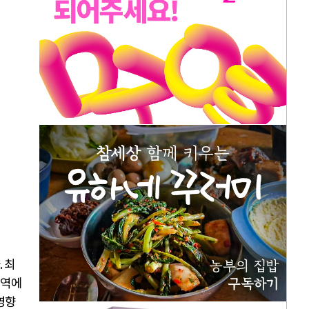
.
최
지역에
영향