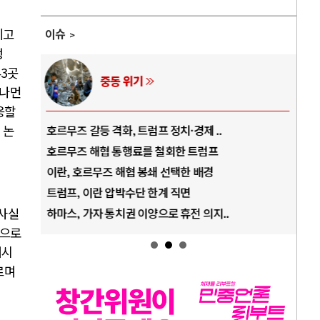
이고
이슈
행
43
곳
중동 위기
머나먼
응할
 논
호르무즈 갈등 격화, 트럼프 정치·경제 ..
중국
호르무즈 해협 통행료를 철회한 트럼프
AI
이란, 호르무즈 해협 봉쇄 선택한 배경
AI
트럼프, 이란 압박수단 한계 직면
AI
 사실
하마스, 가자 통치권 이양으로 휴전 의지..
AI
적으로
더시
르며