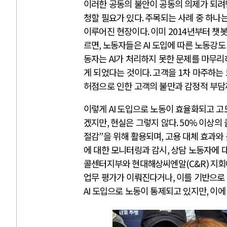
이러한 공동의 불안이 공동의 의제가 되려
청할 필요가 있다
.
주목되는 사례 중 하나
이루어진 현장이다
.
이미
2014
년부터 챗봇
르면
,
노동자들은
AI
도입에 따른 노동강도
동자는
AI
가 처리하지 못한 문제를 마무
게 되었다는 것이다
.
고객을
1
차 마주하는
허점으로 인한 고객의 불만과 감정적 부
이렇게
AI
도입으로 노동이 효율화되고 고
겠지만
,
현실은 그렇지 않다
. 50%
이상의 
절감
”
을 위해 활용되며
,
고용 대체 효과와
에 대한 모니터링과 감시
,
상담 노동자에 
콜센터지부와 현대해상씨엔알
(C&R)
지회
업무 평가가 이뤄진다거나
,
이를 기반으로
AI
도입으로 노동이 통제되고 있지만
,
이에