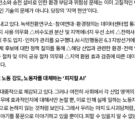
전소와 송전 설비로 인한 환경 부담과 위험성 문제는 이미 고질적인
인 기술의 문제가 아니다
.
당장의
‘
지역 현안
’
이다
.
내고 있다
.
녹색전환연구소
·
참여연대
·
환경정의는 데이터센터법 통
지 사용 의무화 △비수도권 분산 및 지역에너지 우선 소비 △전력
 주도 입지
·
인허가 관리를 요구했다
. AI
시민행동은
6.3
지방선거에
체 후보에 대한 정책 질의를 통해 △해당 산업과 관련한 환경
·
전력
 절차 및 이익 공유 절차 의무화 △지역 환원 효과 검증에 따른 데
했다
.
 노동 강도
,
노동자를 대체하는
‘
피지컬
AI’
 대중적으로 체감되고 있다
.
그러나 여전히 사회에서 각 산업 영역
업무에 효과적인지에 대해서만 논할 뿐
,
이로 인해 실제 일하는 노동
으로 논하지 않는 것처럼 보인다
.
그래서 우리는 마치 도시괴담처럼
,
이야기를 풍문으로 이야기하고 있을 뿐이다
.
피할 수 있을지 알 수 없