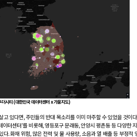
투더시티
(
대한민국 데이터센터
x
가뭄지도
)
살고 있다면
,
주민들의 반대 목소리를 이미 마주할 수 있었을 것이다
 데이터센터
’
를 비롯해
,
영등포구 문래동
,
안양시 평촌동 등 다양한 
 있다
.
화재 위험
,
많은 전력 및 물 사용량
,
소음과 열 배출 등 부정적 