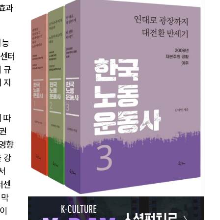
 효과
지능
터센터
 규
 지
 따
권
 영향
 강
서
터센
 막
론이