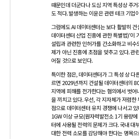
때문인데 더군다나 도심 지역 특성상 주거
도 적다
.
발생하는 이윤은 관련 테크 기업
그럼에도
AI
데이터센터는 보다 활발히 건
데이터센터 산업 진흥에 관한 특별법
)’
이 
설립과 관련한 인허가를 간소화하고 비수
제가 아닌 진흥에 초점을 맞추고 있다
.
관련
어질 것으로 보인다
.
특이한 점은
,
데이터센터가 그 특성 상 다
르면
2029
년까지 건설될 데이터센터의
8
지역에 피해를 전가한다는 혐의에서 벗어
을 끼치고 있다
.
우선
,
각 지자체가 저렴한
점으로 데이터센터 유치 경쟁에 나서고 있
1GW
이상 규모
(
원자력발전소
1
기 용량에
터에 사용될 전력의 문제가 크다
.
국내 대
대한 전력 소모를 감당해야 한다는 명목