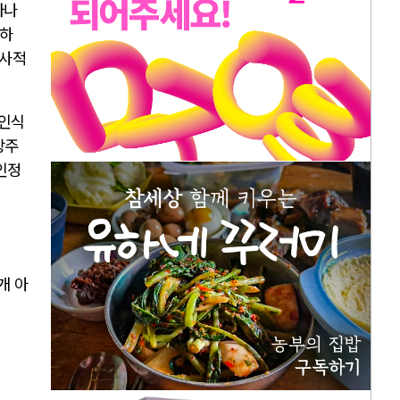
마나
압하
군사적
 인식
창주
인정
개 아