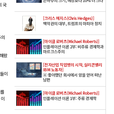
은하수의 크기, 예상보다 10% 더 크다
의 국
[크리스 헤지스(Chris Hedges)]
백악관의 대부, 트럼프의 마피아 정치
두의
[마이클 로버츠(Michael Roberts)]
인플레이션 이론 2부: 비주류 경제학과
마르크스주의
지해왔
[전자산업 직업병의 시작, 실리콘밸리
IBM 노동자]
원들이
④ 좋아했던 회사에서 암을 얻어 떠난
남편
계를
[마이클 로버츠(Michael Roberts)]
인플레이션 이론 1부: 주류 경제학
,
이