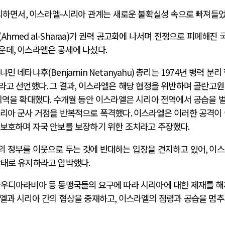
괴하면서
,
이스라엘
-
시리아 관계는 새로운 불확실성 속으로 빠져들
(Ahmed al-Sharaa)
가 권력 공고화에 나서며 전쟁으로 피폐해진 
가운데
,
이스라엘은 공세에 나섰다
.
냐민 네타냐후
(Benjamin Netanyahu)
총리는
1974
년 병력 분리
라고 선언했다
.
그 결과
,
이스라엘은 해당 협정을 위반하며 골란고원
지역을 확대했다
.
수개월 동안 이스라엘은 시리아 전역에서 공습을 
리아 군사 거점을 반복적으로 폭격했다
.
이스라엘은 이러한 공격이
 보호하며 자국 안보를 보장하기 위한 조치라고 주장했다
.
의 정부를 이웃으로 두는 것에 반대하는 입장을 견지하고 있어
,
이스
상태로 유지하라고 압박했다
.
사우디아라비아 등 동맹국들의 요구에 따라 시리아에 대한 제재를 
엘과 시리아 간의 협상을 중재하고
,
이스라엘의 점령과 공습을 멈추