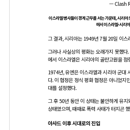
— Clash 
이스라엘 병사들이 경계 근무를 서는 가운데, 시리아 드
에서 이스라엘-시리아 
그 결과
,
시리아는
1949
년
7
월
20
일 이스
그러나 사실상의 평화는 오래가지 못했다
.
에서 이스라엘은 시리아의 골란고원을 점
1974
년
,
유엔은 이스라엘과 시리아 군대
다
.
이 협정은 정식 평화 협정은 아니었지
대를 설정했다
.
그 후
50
년 동안 이 상태는 불안하게 유
상태였으며
,
때때로 폭력 사태가 터지곤 
아사드 이후 시대로의 진입