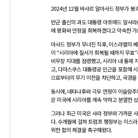
2024
년
12
월 바샤르 알아사드
정부가 붕
반군 출신의 과도 대통령 아흐메드 알샤라
에 평화와 안정을 회복하겠다고 약속한 
아사드 정부가 무너진 직후
,
이스라엘의 베
이
“
시리아에 질서가 회복될 때까지 무효
”
비무장 지대를 점령했고
,
시리아 내 통제 
고
,
다마스쿠스 대통령궁 인근을 포함해 시
으로부터의 무기 이전을 차단하고
,
국경을
동시에
,
네타냐후와 극우 연정이 이슬람주
은 미국에 시리아를 계속 약하고 분열한 
그러나 최근 미국은 샤라 정부와 가까운 
다
.
수개월에 걸쳐 트럼프 행정부는 이스라
위한 합의 체결을 촉구해왔다
.