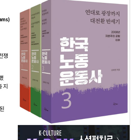
ams)
 전쟁
했
충 지
결된