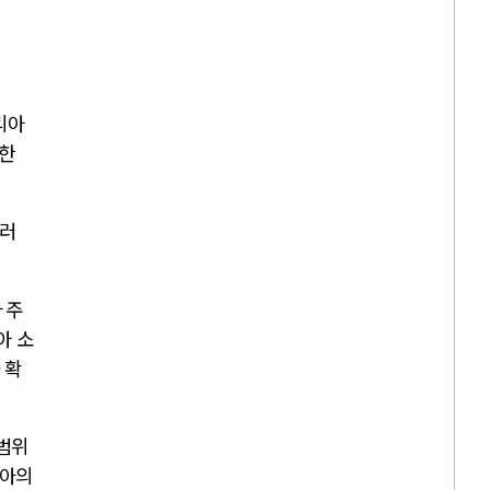
리아
향한
여러
다
주
아 소
 확
 범위
리아의