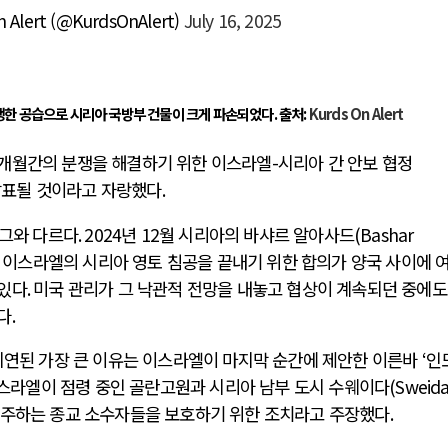
 Alert (@KurdsOnAlert)
July 16, 2025
전쟁
중동 위기
생한 공습으로 시리아 국방부 건물이 크게 파손되었다. 출처:
Kurds On Alert
수개월간의 분쟁을 해결하기 위한 이스라엘
-
시리아 간 안보 협정
전의 역..
호르무즈 갈등 격화, 트럼프 정치·경제 ..
발표될 것이라고 자랑했다
.
러시아..
호르무즈 해협 통행료를 철회한 트럼프
 그와 다르다
. 2024
년
12
월 시리아의 바샤르 알아사드
(Bashar
 공..
이란, 호르무즈 해협 봉쇄 선택한 배경
 이스라엘의 시리아 영토 침공을 끝내기 위한 합의가 양국 사이에 
 네덜란..
트럼프, 이란 압박수단 한계 직면
 있다
.
미국 관리가 그 낙관적 전망을 내놓고 협상이 계속되던 중에도
…민간 ..
하마스, 가자 통치권 이양으로 휴전 의지..
다
.
지연된 가장 큰 이유는 이스라엘이 마지막 순간에 제안한 이른바
‘
인
스라엘이 점령 중인 골란고원과 시리아 남부 도시 수웨이다
(Sweid
거주하는 종교 소수자들을 보호하기 위한 조치라고 주장했다
.