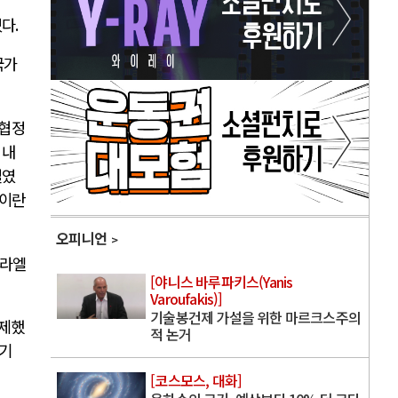
었다
.
국가
 협정
 내
벌였
 이란
오피니언
라엘
[야니스 바루파키스(Yanis
Varoufakis)]
기술봉건제 가설을 위한 마르크스주의
해제했
적 논거
기
[코스모스, 대화]