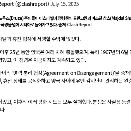
Report (@clashreport)
July 15, 2025
루즈(Druze) 주민들이 이스라엘이 점령 중인 골란고원의 마즈달 샴스(Majdal Sh
국경을 넘어 시리아로 돌아가고 있다. 출처:
Clash Report
라엘과 휴전 협정에 서명할 수밖에 없었다
.
이후
25
년 동안 양국은 여러 차례 충돌했으며
,
특히
1967
년의
6
일
령했고
,
이 점령은 지금까지도 계속되고 있다
.
 사이의
'
병력 분리 협정
(Agreement on Disengagement)'
을 중재
만
,
휴전 상태를 공식화하고 양국 사이에 유엔 감시단이 관리하는 완
지되었고
,
이후의 여러 평화 시도는 모두 실패했다
.
분쟁은 사실상 동
했다
.