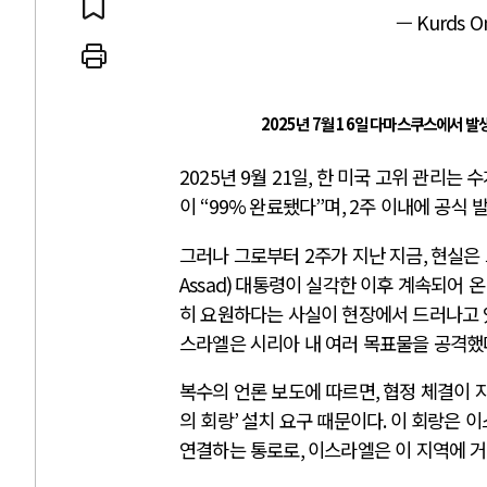
— Kurds On
 인간
러시아-우크라이나 
2025년 7월 16일 다마스쿠스에서 발
2025
년
9
월
21
일
,
한 미국 고위 관리는 
세로 글로벌 토큰 시..
전쟁의 추상화: 우크라이나, 대리
이
“99%
완료됐다
”
며
, 2
주 이내에 공식 
놓고 미국 진보진영 ..
EU·우크라이나 드론 협력 직후, 
그러나 그로부터
2
주가 지난 지금
,
현실은
대 투쟁은 새로운 글로..
나토, 우크라 군사지원 2027년까지
Assad)
대통령이 실각한 이후 계속되어 온
용: 데이터센터 확산..
우크라이나, 덴마크, 에스토니아,
히 요원하다는 사실이 현장에서 드러나고
 민주주의를 잠식하고 ..
러·우크라, 대규모 공습 주고받아
스라엘은 시리아 내 여러 목표물을 공격했
복수의 언론 보도에 따르면
,
협정 체결이 
의 회랑
’
설치 요구 때문이다
.
이 회랑은 이
연결하는 통로로
,
이스라엘은 이 지역에 