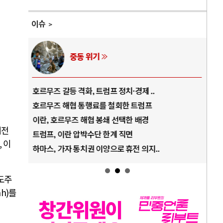
이슈
AI와 인간
중국 AI, 저가 공세로 글로벌 토큰 시..
전쟁
AI 국부펀드 구상 놓고 미국 진보진영 ..
EU
AI 데이터센터 반대 투쟁은 새로운 글로..
나토
여전
AI의 숨은 환경 비용: 데이터센터 확산..
우크
,
이
AI는 어떻게 미국 민주주의를 잠식하고 ..
러·
도주
ah)
를