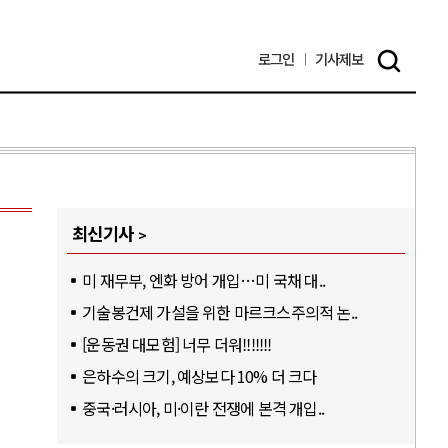
로그인
기사
제보
최신기사
미 재무부, 엔화 방어 개입…미 국채 대..
기술봉건제 가설을 위한 마르크스주의적 논..
[운동권 대모험] 너무 더워!!!!!!!
은하수의 크기, 예상보다 10% 더 크다
중국·러시아, 미·이란 전쟁에 본격 개입..