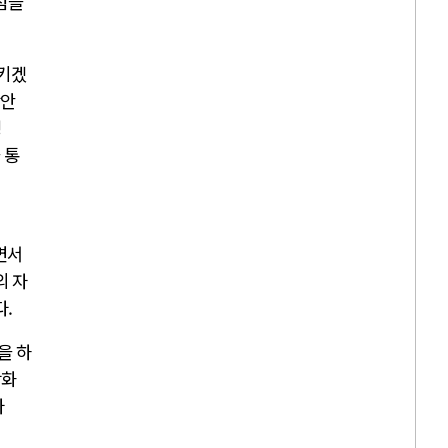
점을
시키겠
상안
령
 통
면서
의 자
다.
을 하
상화
타