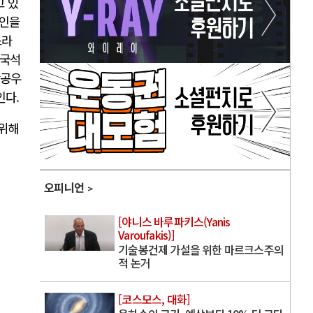
고 있
페인을
스라
한국석
항공우
인다.
 위해
오피니언
[야니스 바루파키스(Yanis
Varoufakis)]
기술봉건제 가설을 위한 마르크스주의
적 논거
[코스모스, 대화]