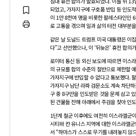
침내 휴전 합의가 발효되었다. 이틀 뒤 13
되었고, 가자지구에 구호품 반입 등 인도적
이 1만 8천여 명을 비롯한 팔레스타인인 
로 고통을 겪으며 일과 삶의 터전 대부분을
 인간
러시아-우크라이나 
같은 날 도널드 트럼프 미국 대통령은 이
다”고 선언했으나, 이 ‘뒤늦은’ 휴전 합의
세로 글로벌 토큰 시..
전쟁의 추상화: 우크라이나, 대리
로이터 통신 등 외신 보도에 따르면 이스라
놓고 미국 진보진영 ..
EU·우크라이나 드론 협력 직후, 
의 규모를 합의 수준의 절반으로 제한할 
대 투쟁은 새로운 글로..
나토, 우크라 군사지원 2027년까지
가자지구에 반입할 수 없다고 통보했다. 
용: 데이터센터 확산..
우크라이나, 덴마크, 에스토니아,
가자지구 남단 라파 검문소도 계속 차단하
 민주주의를 잠식하고 ..
러·우크라, 대규모 공습 주고받아
구 중 8구만을 인도받은 것을 문제 삼고 
된 건물들 잔해 아래에서 주검을 찾아 인
1단계 철군 이후에도 여전히 이스라엘군이
시티와 칸 유니스 지역에 대한 이스라엘군
서 “하마스가 스스로 무기를 내려놓지 않으