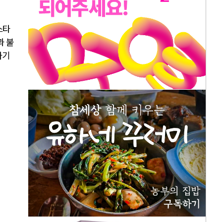
스타
과 불
가기