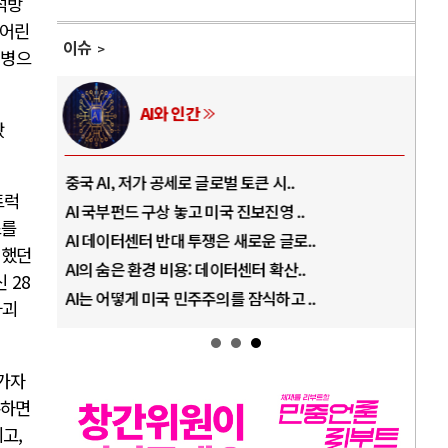
석방
 어린
이슈
질병으
AI와 인간
왔
중국 AI, 저가 공세로 글로벌 토큰 시..
전쟁
트럭
AI 국부펀드 구상 놓고 미국 진보진영 ..
EU
스를
AI 데이터센터 반대 투쟁은 새로운 글로..
나토
 했던
AI의 숨은 환경 비용: 데이터센터 확산..
우크
 28
AI는 어떻게 미국 민주주의를 잠식하고 ..
러·
파괴
 가자
촉하면
고,