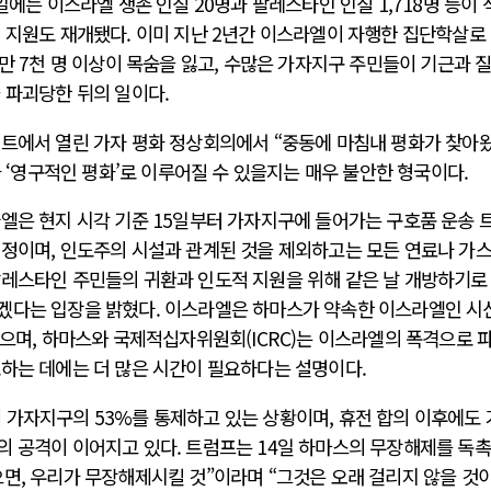
일에는 이스라엘 생존 인질 20명과 팔레스타인 인질 1,718명 등이 
 지원도 재개됐다. 이미 지난 2년간 이스라엘이 자행한 집단학살로
6만 7천 명 이상이 목숨을 잃고, 수많은 가자지구 주민들이 기근과 
 파괴당한 뒤의 일이다.
전쟁
중동 위기
집트에서 열린 가자 평화 정상회의에서 “중동에 마침내 평화가 찾아
가 ‘영구적인 평화’로 이루어질 수 있을지는 매우 불안한 형국이다.
전의 역..
호르무즈 갈등 격화, 트럼프 정치·경제 ..
엘은 현지 시각 기준 15일부터 가자지구에 들어가는 구호품 운송 
러시아..
호르무즈 해협 통행료를 철회한 트럼프
예정이며, 인도주의 시설과 관계된 것을 제외하고는 모든 연료나 가
 공..
이란, 호르무즈 해협 봉쇄 선택한 배경
팔레스타인 주민들의 귀환과 인도적 지원을 위해 같은 날 개방하기로
 네덜란..
트럼프, 이란 압박수단 한계 직면
겠다는 입장을 밝혔다. 이스라엘은 하마스가 약속한 이스라엘인 시신
…민간 ..
하마스, 가자 통치권 이양으로 휴전 의지..
있으며, 하마스와 국제적십자위원회(ICRC)는 이스라엘의 폭격으로 
도하는 데에는 더 많은 시간이 필요하다는 설명이다.
 가자지구의 53%를 통제하고 있는 상황이며, 휴전 합의 이후에도
의 공격이 이어지고 있다. 트럼프는 14일 하마스의 무장해제를 독
면, 우리가 무장해제시킬 것”이라며 “그것은 오래 걸리지 않을 것이