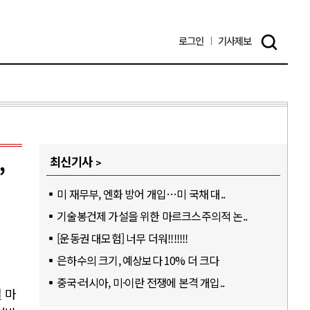
로그인
기사
제보
최신기사
”
미 재무부, 엔화 방어 개입…미 국채 대..
기술봉건제 가설을 위한 마르크스주의적 논..
[운동권 대모험] 너무 더워!!!!!!!
은하수의 크기, 예상보다 10% 더 크다
중국·러시아, 미·이란 전쟁에 본격 개입..
 마