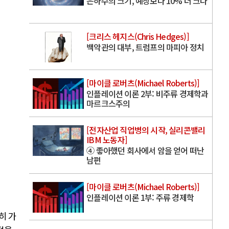
은하수의 크기, 예상보다 10% 더 크다
[크리스 헤지스(Chris Hedges)]
백악관의 대부, 트럼프의 마피아 정치
[마이클 로버츠(Michael Roberts)]
인플레이션 이론 2부: 비주류 경제학과
마르크스주의
[전자산업 직업병의 시작, 실리콘밸리
IBM 노동자]
④ 좋아했던 회사에서 암을 얻어 떠난
남편
[마이클 로버츠(Michael Roberts)]
인플레이션 이론 1부: 주류 경제학
히 가