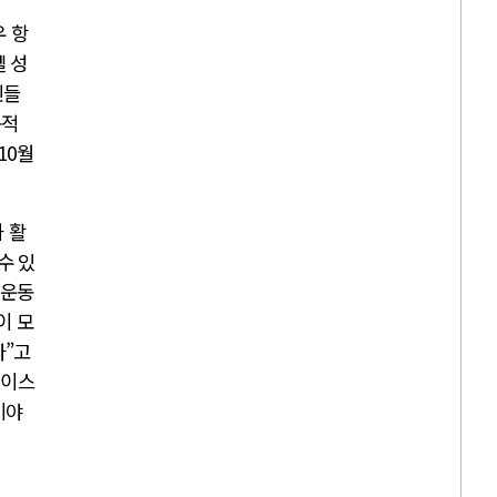
우 항
 성
민들
구적
10월
 활
수 있
 운동
이 모
다”고
 이스
이야