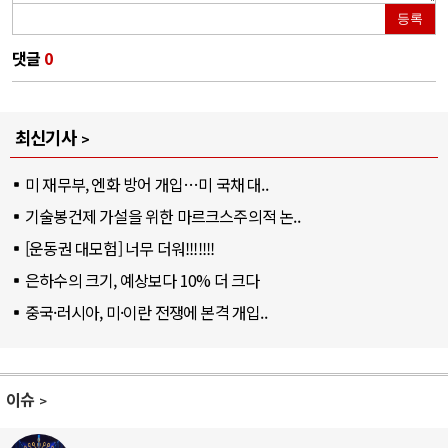
등록
댓글
0
최신기사
미 재무부, 엔화 방어 개입…미 국채 대..
기술봉건제 가설을 위한 마르크스주의적 논..
[운동권 대모험] 너무 더워!!!!!!!
은하수의 크기, 예상보다 10% 더 크다
중국·러시아, 미·이란 전쟁에 본격 개입..
이슈