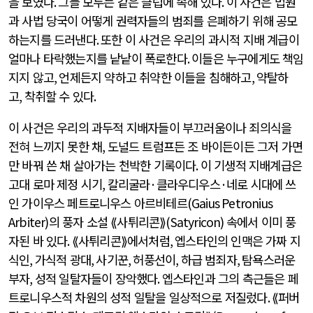
을 보였다
.
그들 모두는 같은 클럽에 속해 있다
.
이 사건은 법원
과 사법 당국이 어떻게 권력자들의 범죄를 은폐하기 위해 공모
하는지를 드러낸다
.
또한 이 사건은 우리의 과시적 지배 계급이
얼마나 타락했는지를 낱낱이 폭로한다
.
이들은 누구에게도 책임
지지 않고
,
언제든지 약하고 취약한 이들을 침해하고
,
약탈하
고
,
착취할 수 있다
.
이 사건은 우리의 과두적 지배자들이 부끄러움이나 죄의식을
전혀 느끼지 못한 채
,
도널드 트럼프든 조 바이든이든 그저 가면
만 바꿔 쓴 채 살아가는 천박한 기록이다
.
이 기생적 지배계급은
고대 로마 제정 시기
,
칼리굴라
·
클라우디우스
·
네로 시대에 쓰
인 가이우스 페트로니우스 아르비테르
(Gaius Petronius
Arbiter)
의 풍자 소설 ⟪사튀리콘⟫
(Satyricon)
속에서 이미 풍
자된 바 있다
.
⟪사튀리콘⟫에서처럼
,
엡스타인의 인맥은 가짜 지
식인
,
가식적 광대
,
사기꾼
,
허풍선이
,
하급 범죄자
,
탐욕스러운
부자
,
성적 일탈자들이 장악했다
.
엡스타인과 그의 측근들은 페
트로니우스적 차원의 성적 일탈을 일상적으로 저질렀다
.
⟪퍼버