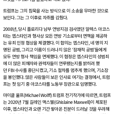
트럼프는 그의 침묵을 사는 방식으로 이 소송을 무마한 것으로
보인다
.
그는 그 이후로 자취를 감췄다
.
2008
년
,
당시 플로리다 남부 연방지검 검사였던 알렉스 아코스
타는 엡스타인과 형사상 모든 연방 기소로부터 면책을 제공하
는 유죄 인정 협상을 체결했다
.
이 합의는 엡스타인
,
네 명의 지
명된 공범
,
그리고 이름이 드러나지 않은
‘
잠재적 공범
’
들에게
모두 연방 형사 책임을 면제했다
.
이 협정은 엡스타인의 성범죄
에 더 많은 피해자와 권력자들이 연루됐는지를 밝히려 했
던
FBI
수사를 중단시켰고
,
기소 절차를 멈추게 했으며
,
기소장
을 봉인했다
.
많은 사람들이 보은 인사로 여기는 결정에서
,
트럼
프는 첫 임기 중 아코스타를 노동부 장관으로 임명했다
.
마이클 울프
(Michael Wolff)
트럼프 전기작가에 따르면
,
트럼프
는
2020
년
7
월 길레인 맥스웰
(Ghislaine Maxwell)
이 체포된
이후
,
엡스타인과 오랜 기간 쌓아온 친분이 드러날 것을 우려해