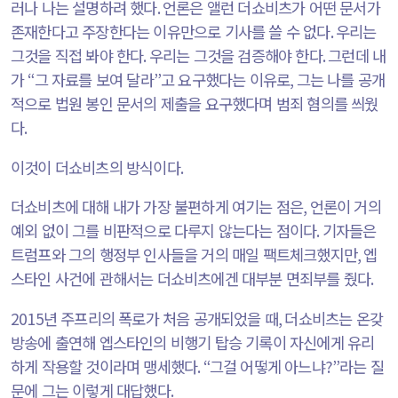
러나 나는 설명하려 했다
.
언론은 앨런 더쇼비츠가 어떤 문서가
존재한다고 주장한다는 이유만으로 기사를 쓸 수 없다
.
우리는
그것을 직접 봐야 한다
.
우리는 그것을 검증해야 한다
.
그런데 내
가
“
그 자료를 보여 달라
”
고 요구했다는 이유로
,
그는 나를 공개
적으로 법원 봉인 문서의 제출을 요구했다며 범죄 혐의를 씌웠
다
.
이것이 더쇼비츠의 방식이다
.
더쇼비츠에 대해 내가 가장 불편하게 여기는 점은
,
언론이 거의
예외 없이 그를 비판적으로 다루지 않는다는 점이다
.
기자들은
트럼프와 그의 행정부 인사들을 거의 매일 팩트체크했지만
,
엡
스타인 사건에 관해서는 더쇼비츠에겐 대부분 면죄부를 줬다
.
2015
년 주프리의 폭로가 처음 공개되었을 때
,
더쇼비츠는 온갖
방송에 출연해 엡스타인의 비행기 탑승 기록이 자신에게 유리
하게 작용할 것이라며 맹세했다
. “
그걸 어떻게 아느냐
?”
라는 질
문에 그는 이렇게 대답했다
.