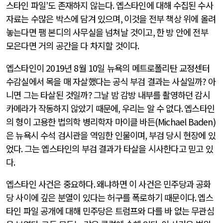
스타인 파일
’
도 존재하지 않는다
.
엡스타인에 대해 수집된 수사
자료는 수많은 박스에 담겨 있으며
,
이것을 전부 책상 위에 올려
놓는다면 팸 본디의 사무실을 넘쳐날 것이고
,
한 방 안에 전부
모은다면 거의 공간을 다 차지할 것이다
.
엡스타인이
2019
년
8
월
10
일 뉴욕의 메트로폴리탄 교정센터
수감실에서 목을 매 자살했다는 공식 부검 결과는 사실일까
?
아
니면 그는 타살된 것일까
?
그날 밤 감방 내부를 촬영하던 감시
카메라가 작동하지 않았기 때문에
,
우리는 알 수 없다
.
엡스타인
의 형이 고용한 법의학 병리학자 마이클 바든
(Michael Baden)
은 뉴욕시 수석 검시관을 역임한 인물이며
,
부검 당시 현장에 있
었다
.
그는 엡스타인의 부검 결과가 타살을 시사한다고 믿고 있
다
.
엡스타인 사건은 중요하다
.
왜냐하면 이 사건은 민주당과 공화
당 사이에 깊은 분열이 있다는 허구를 폭로하기 때문이다
.
엡스
타인 파일 공개에 대해 민주당은 트럼프와 다를 바 없는 무관심