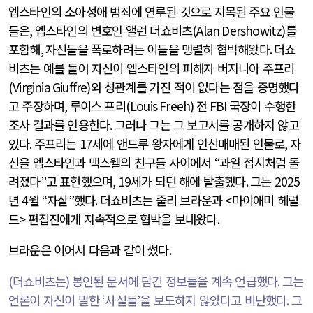
엡스타인의 소아성애 범죄에 연루된 것으로 지목된 주요 인물
들은
,
엡스타인의 변호인 앨런 더쇼비츠
(Alan Dershowitz)
를
포함해
,
자신들을 폭로하려는 이들을 맹렬히 협박해왔다
.
더쇼
비츠는 예를 들어 자신이 엡스타인의 피해자 버지니아 주프리
(Virginia Giuffre)
와 성관계를 가진 적이 없다는 점을 증명했다
고 주장하며
,
루이스 프리
(Louis Freeh)
전
FBI
국장이 수행한
조사 결과를 인용한다
.
그러나 그는 그 보고서를 공개하지 않고
있다
.
주프리는
17
세에 앤드루 왕자에게 인신매매된 인물로
,
자
신을 엡스타인과 맥스웰의 친구들 사이에서
“
과일 접시처럼 돌
려졌다
”
고 표현했으며
, 19
세가 되던 해에 탈출했다
.
그는
2025
년
4
월
“
자살
”
했다
.
더쇼비츠는 줄리 브라운과
<
마이애미 헤럴
드
>
편집진에게 지속적으로 협박을 보내왔다
.
브라운은 이어서 다음과 같이 썼다
.
(
더쇼비츠는
)
봉인된 문서에 담긴 정보들을 계속 언급했다
.
그는
언론이 자신이 말한
‘
사실들
’
을 보도하지 않았다고 비난했다
.
그