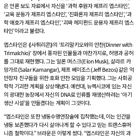
은 언론 보도 자료에서 자신을
‘
과학 후원자 제프리 엡스타인
’,
‘
교육 운동가 제프리 엡스타인
’, ‘
진화론자 제프리 엡스타인
’, ‘
과
학 애호가 제프리 엡스타인
’, ‘
괴짜 헤지펀드 운용자 제프리 엡스
타인
’
이라고 불렀다
.
엡스타인은 ⟪사튀리콘⟫의
‘
트리말키오와의 만찬
(Dinner with
Trimalchio)’
장에서 풍자된 인물들과 마찬가지로
,
허영과 공허
를 그대로 재현했다
.
그는 일론 머스크
(Elon Musk),
살라르 카
망가르
(Salar Kamangar),
제프 베이조스
(Jeff Bezos)
같은 억
만장자 친구들을 위한 호화 만찬 모임을 기획했다
.
그는 사회공
학적 기괴한 계획을 상상해냈다
.
예컨대
,
뉴멕시코에 있는 자신
의 광대한 농장에서 자신의
DNA
로 인류를 재생산하려는
‘
아기
생산 시설
’
을 만들겠다는 계획이 그것이다
.
“
엡스타인은 또한 냉동수명연장술에 집착했는데
,
이는 인간을
냉동 보존했다가 다시 살아나게 할 수 있다고 믿는 트랜스휴머
니즘 철학이다
.”
브라운은 이렇게 썼다
. “
엡스타인은 자신의 과