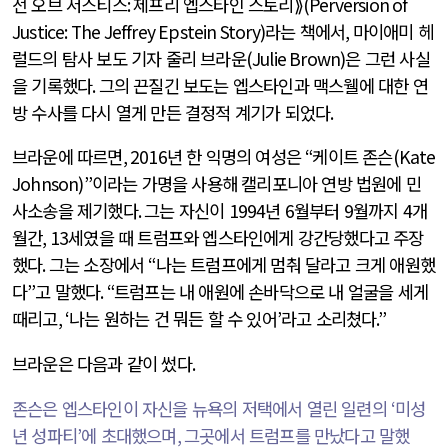
전 오브 저스티스
:
제프리 엡스타인 스토리⟫
(Perversion of
Justice: The Jeffrey Epstein Story)
라는 책에서
,
마이애미 헤
럴드의 탐사 보도 기자 줄리 브라운
(Julie Brown)
은 그런 사실
을 기록했다
.
그의 끈질긴 보도는 엡스타인과 맥스웰에 대한 연
방 수사를 다시 열게 만든 결정적 계기가 되었다
.
브라운에 따르면
, 2016
년 한 익명의 여성은
“
케이트 존슨
(Kate
Johnson)”
이라는 가명을 사용해 캘리포니아 연방 법원에 민
사소송을 제기했다
.
그는 자신이
1994
년
6
월부터
9
월까지
4
개
월간
, 13
세였을 때 트럼프와 엡스타인에게 강간당했다고 주장
했다
.
그는 소장에서
“
나는 트럼프에게 멈춰 달라고 크게 애원했
다
”
고 말했다
. “
트럼프는 내 애원에 손바닥으로 내 얼굴을 세게
때리고
, ‘
나는 원하는 건 뭐든 할 수 있어
’
라고 소리쳤다
.”
브라운은 다음과 같이 썼다
.
존슨은 엡스타인이 자신을 뉴욕의 저택에서 열린 일련의
‘
미성
년 성파티
’
에 초대했으며
,
그곳에서 트럼프를 만났다고 말했