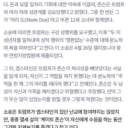
다
.
돈과 모델 일자리 기회에 대한 약속에 이끌려
,
존슨은 트럼프
와 여러 차례 성관계를 강요당했다고 밝혔다
.
그중 한 번은 그
가
‘
마리 도
(Marie Doe)’
라고 부른
12
세 소녀와 함께였다
.
소송에 따르면 트럼프는 구강 성행위를 요구했고
,
이후
“
두 미
성년자를 밀쳐내며 성적 행위의
‘
형편없는
’
수준에 대해 분노하
며 욕을 퍼부었다
”
고 한다
.
이 소송은
4
월
26
일 캘리포니아 중
부 연방지방법원에 제출되었다
.
그 뒤
,
엡스타인은 트럼프가 존슨의 처녀성을 빼앗았다는 사실
을 알게 되자
,
자신이 그 역할을 하지 못했다는 데 분노하여
“
주
먹을 쥔 채 그의 머리를 때리려 했다
”
고 전해진다
.
존슨은 두 남
성이 자신과 가족을 해치겠다고 위협했다고 주장했다
.
만약 그
가 무슨 일이 있었는지를 밝힐 경우 그렇게 하겠다는 것이었다
.
소송은 트럼프가 엡스타인의 집단 난교에 참여하지는 않았지
만
,
종종 열세 살의
‘
케이트 존슨
’
이 자신에게 수음을 하는 동안
그것을 지켜보기를 즐겼다고 적고 있다
.