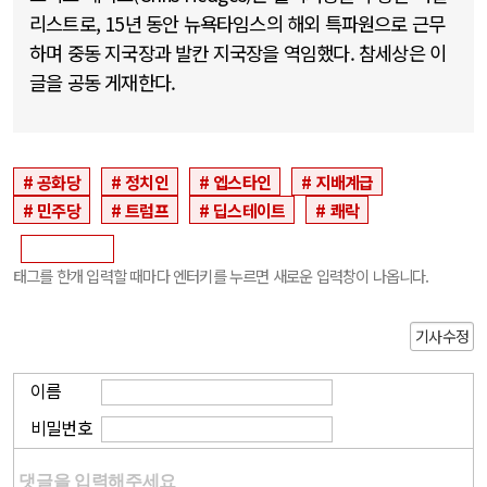
리스트로, 15년 동안 뉴욕타임스의 해외 특파원으로 근무
하며 중동 지국장과 발칸 지국장을 역임했다. 참세상은 이
글을 공동 게재한다.
공화당
정치인
엡스타인
지배계급
민주당
트럼프
딥스테이트
쾌락
태그를 한개 입력할 때마다 엔터키를 누르면 새로운 입력창이 나옵니다.
기사수정
이름
비밀번호