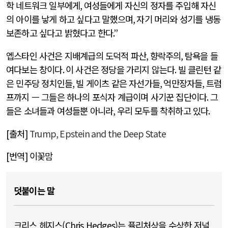
학 네트워크 일부에게
,
여성들에게 자신의 정자를 주입해 자신
의 아이를 낳게 하고 싶다고 말했으며
,
자기 머리와 성기를 냉동
보존하고 싶다고 밝혔다고 한다
.”
엡스타인 사건은 지배계급의 도덕적 파산
,
향락주의
,
탐욕을 들
여다보는 창이다
.
이 사건은 정당을 가리지 않는다
.
빌 클린턴 같
은 민주당 정치인들
,
빌 게이츠 같은 자선가들
,
억만장자들
,
트럼
프까지 — 그들은 하나의 포식자 계급이며 사기꾼 집단이다
.
그
들은 소녀들과 여성들뿐 아니라
,
우리 모두를 착취하고 있다
.
[
출처
]
Trump, Epstein and the Deep State
[
번역
]
이꽃맘
덧붙이는 말
크리스 헤지스(Chris Hedges)는 퓰리처상을 수상한 저널