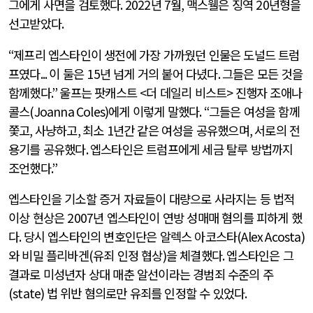
그에게 사면을 검토했다
. 2022
년
7
월
,
맥스웰은 징역
20
년형을
선고받았다
.
“
제프리 엡스타인이 생전에 가장 가까웠던 인물은 도널드 트럼
프였다
...
이 둘은
15
년 넘게 거의 붙어 다녔다
.
그들은 모든 것을
함께했다
.”
울프는 팟캐스트
<
더 데일리 비스트
>
진행자 조애나
콜스
(Joanna Coles)
에게 이렇게 말했다
. “
그들은 여성을 함께
쫓고
,
사냥하고
,
최소
1
년간 같은 여성을 공유했으며
,
서로의 전
용기를 공유했다
.
엡스타인은 트럼프에게 세금 탈루 방법까지
조언했다
.”
엡스타인을 기소할 증거 자료들이 대량으로 사라지는 등 법적
이상 현상은
2007
년 엡스타인이 연방 성매매 혐의를 피하게 했
다
.
당시 엡스타인의 변호인단은 알렉스 아코스타
(Alex Acosta)
와 비밀 플리바겐
(
유죄 인정 협상
)
을 체결했다
.
엡스타인은 그
결과로 미성년자 상대 매춘 알선이라는 경범죄 수준의 주
(state)
법 위반 혐의로만 유죄를 인정할 수 있었다
.