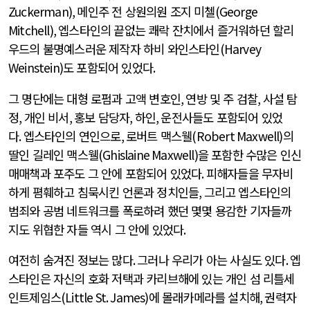
Zuckerman),
메인주 전 상원의원 조지 미첼
(George
Mitchell),
엡스타인의 끝없는 쾌락 잔치에서 즐거워하던 할리
우드의 불명예스러운 제작자 하비 와인스타인
(Harvey
Weinstein)
도 포함되어 있었다
.
그 명단에는 대형 로펌과 고액 변호인
,
연방 및 주 검찰
,
사설 탐
정
,
개인 비서
,
홍보 담당자
,
하인
,
운전사들도 포함되어 있었
다
.
엡스타인의 연인으로
,
로버트 맥스웰
(Robert Maxwell)
의
딸인 길레인 맥스웰
(Ghislaine Maxwell)
을 포함한 수많은 인신
매매책과 포주도 그 안에 포함되어 있었다
.
피해자들을 무자비
하게 폄훼하고 침묵시킨 언론과 정치인들
,
그리고 엡스타인의
범죄와 공범 네트워크를 폭로하려 했던 몇몇 용감한 기자들까
지도 위협한 자들 역시 그 안에 있었다
.
여전히 숨겨진 정보는 많다
.
그러나 우리가 아는 사실도 있다
.
엡
스타인은 자신의 호화 저택과 카리브해에 있는 개인 섬 리틀세
인트제임스
(Little St. James)
에 몰래카메라를 설치해
,
권력자