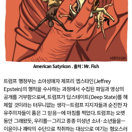
American Satyricon . 출처 : Mr. Fish
트럼프 행정부는 소아성애자 제프리 엡스타인
(Jeffrey
Epstein)
의 행적을 수사하는 과정에서 수집된 파일과 영상의
공개를 거부함으로써
,
트럼프가 딥스테이트
(Deep State)
를 해
체할 것이라는 터무니없는 생각—트럼프 지지자들과 순진한 자
유주의자들이 품은 그 믿음—에 마침를 찍었다
.
트럼프는 오랫
동안 그래왔듯
,
우리를—그리고 종종 미성년 소녀
·
소년들을—
이윤이나 쾌락의 수단으로 착취하는 대상으로 여기는 혐오스러