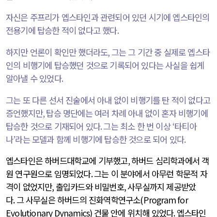
자신은 주프리가 엡스타인과 관련되어 있던 시기에 엡스타인의
전용기에 탑승한 적이 없다고 했다
.
하지만 언론이 확인만 했더라도
,
그는 그 기간 중 실제로 엡스타
인의 비행기에 탑승했던 것으로 기록되어 있다는 사실을 쉽게
알아낼 수 있었다
.
그는 또 다른 선서 진술에서 아내 없이 비행기를 탄 적이 없다고
증언했지만
,
탑승 명단에는 여러 차례 아내 없이 혼자 비행기에
탑승한 것으로 기재되어 있다
.
그는 최소 한 번 이상
‘
타티아
나
’
라는 모델과 함께 비행기에 탑승한 것으로 되어 있다
.
엡스타인은 하버드대학교에 기부했고
,
하버드 심리학과에서 객
원 연구원으로 임명되었다
.
그는 이 분야에서 아무런 학문적 자
격이 없었지만
,
출입카드와 비밀번호
,
사무실까지 제공받았
다
.
그 사무실은 하버드의 진화역학연구소
(Program for
Evolutionary Dynamics)
건물 안에 위치해 있었다
.
엡스타인