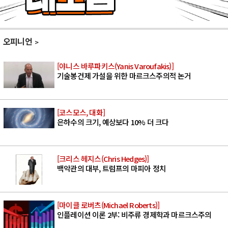
오피니언
[야니스 바루파키스(Yanis Varoufakis)]
기술봉건제 가설을 위한 마르크스주의적 논거
[코스모스, 대화]
은하수의 크기, 예상보다 10% 더 크다
[크리스 헤지스(Chris Hedges)]
백악관의 대부, 트럼프의 마피아 정치
[마이클 로버츠(Michael Roberts)]
인플레이션 이론 2부: 비주류 경제학과 마르크스주의