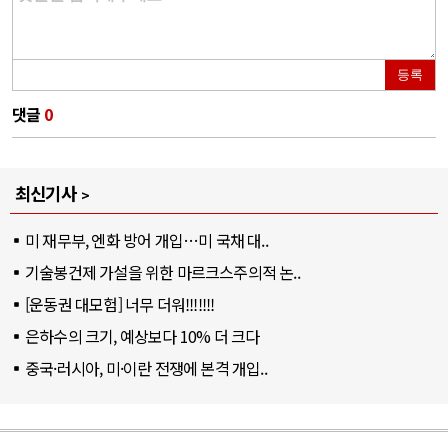
등록
댓글
0
최신기사
미 재무부, 엔화 방어 개입…미 국채 대..
기술봉건제 가설을 위한 마르크스주의적 논..
[운동권 대모험] 너무 더워!!!!!!!
은하수의 크기, 예상보다 10% 더 크다
중국·러시아, 미·이란 전쟁에 본격 개입..