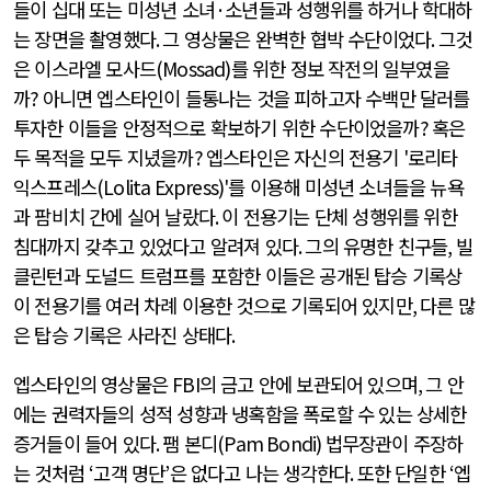
들이 십대 또는 미성년 소녀
·
소년들과 성행위를 하거나 학대하
는 장면을 촬영했다
.
그 영상물은 완벽한 협박 수단이었다
.
그것
은 이스라엘 모사드
(Mossad)
를 위한 정보 작전의 일부였을
까
?
아니면 엡스타인이 들통나는 것을 피하고자 수백만 달러를
투자한 이들을 안정적으로 확보하기 위한 수단이었을까
?
혹은
두 목적을 모두 지녔을까
?
엡스타인은 자신의 전용기
'
로리타
익스프레스
(Lolita Express)'
를 이용해 미성년 소녀들을 뉴욕
과 팜비치 간에 실어 날랐다
.
이 전용기는 단체 성행위를 위한
침대까지 갖추고 있었다고 알려져 있다
.
그의 유명한 친구들
,
빌
클린턴과 도널드 트럼프를 포함한 이들은 공개된 탑승 기록상
이 전용기를 여러 차례 이용한 것으로 기록되어 있지만
,
다른 많
은 탑승 기록은 사라진 상태다
.
엡스타인의 영상물은
FBI
의 금고 안에 보관되어 있으며
,
그 안
에는 권력자들의 성적 성향과 냉혹함을 폭로할 수 있는 상세한
증거들이 들어 있다
.
팸 본디
(Pam Bondi)
법무장관이 주장하
는 것처럼
‘
고객 명단
’
은 없다고 나는 생각한다
.
또한 단일한
‘
엡