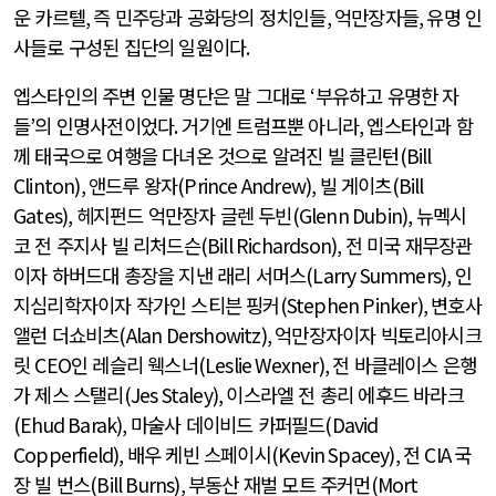
운 카르텔
,
즉 민주당과 공화당의 정치인들
,
억만장자들
,
유명 인
사들로 구성된 집단의 일원이다
.
엡스타인의 주변 인물 명단은 말 그대로
‘
부유하고 유명한 자
들
’
의 인명사전이었다
.
거기엔 트럼프뿐 아니라
,
엡스타인과 함
께 태국으로 여행을 다녀온 것으로 알려진 빌 클린턴
(Bill
Clinton),
앤드루 왕자
(Prince Andrew),
빌 게이츠
(Bill
Gates),
헤지펀드 억만장자 글렌 두빈
(Glenn Dubin),
뉴멕시
코 전 주지사 빌 리처드슨
(Bill Richardson),
전 미국 재무장관
이자 하버드대 총장을 지낸 래리 서머스
(Larry Summers),
인
지심리학자이자 작가인 스티븐 핑커
(Stephen Pinker),
변호사
앨런 더쇼비츠
(Alan Dershowitz),
억만장자이자 빅토리아시크
릿
CEO
인 레슬리 웩스너
(Leslie Wexner),
전 바클레이스 은행
가 제스 스탤리
(Jes Staley),
이스라엘 전 총리 에후드 바라크
(Ehud Barak),
마술사 데이비드 카퍼필드
(David
Copperfield),
배우 케빈 스페이시
(Kevin Spacey),
전
CIA
국
장 빌 번스
(Bill Burns),
부동산 재벌 모트 주커먼
(Mort