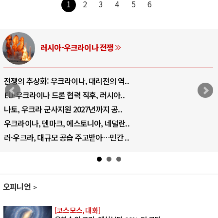
1
2
3
4
5
6
러시아-우크라이나 전쟁
전쟁의 추상화: 우크라이나, 대리전의 역..
EU·우크라이나 드론 협력 직후, 러시아..
나토, 우크라 군사지원 2027년까지 공..
우크라이나, 덴마크, 에스토니아, 네덜란..
러·우크라, 대규모 공습 주고받아…민간 ..
오피니언
[코스모스, 대화]