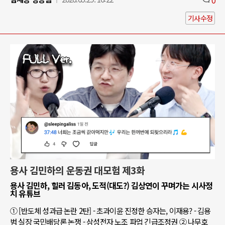
기사수정
용사 김민하의 운동권 대모험 제3화
용사 김민하, 힐러 김동아, 도적(대도?) 김상연이 꾸며가는 시사정
치 유튜브
① [반도체 성과급 논란 2탄] - 초과이윤 진정한 승자는, 이재용? - 김용
범 실장 국민배당론 논쟁 - 삼성전자 노조 파업 긴급조정권 ② 나무호