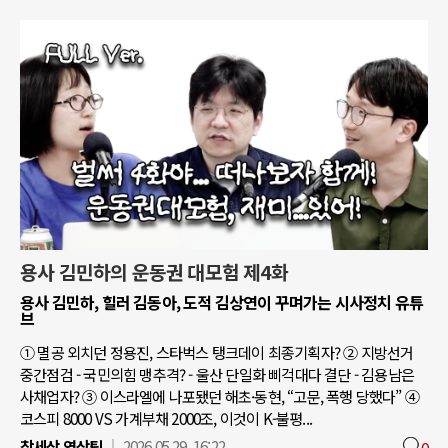
용사 김민하의 운동권 대모험 제4화
용사 김민하, 힐러 김동아, 도적 김상연이 꾸며가는 시사정치 유튜
브
① 멸공 외치던 정용진, 스타벅스 탱크데이 최종기획자? ② 지방선거
중간점검 - 국민의힘 맹추격? - 울산 단일화 삐걱대다 결단 - 김용남은
사채업자? ③ 이스라엘에 나포됐던 해초·동현, “고문, 폭행 당했다” ④
코스피 8000 VS 가계부채 2000조, 이것이 K-불평...
참세상 영상팀
2026.05.29. 16:22
0