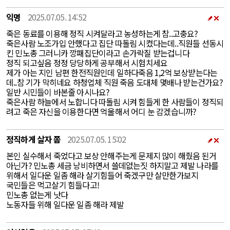
익명
2025.07.05. 14:52
죽은 동료를 이용해 정직 시켜달라고 농성하는게 참..고충요?
죽은사람 노조가입 안했다고 집단 따돌림 시켰다는데..직원들 선동시
킨 민노총 그러니카 깡패집단이라고 손가락질 받는겁니다
정직 되고싶음 정정 당당하게 공부해서 시험치세요
제가 아는 지인 남편 한전직원인데 일하다죽음 1,2억 보상받는다는
데..참 기가 막히네요 하청업체 직원 죽음 도대체 몇배나 받는건가요?
일반 시민들이 바본줄 아시나요?
죽은사람 하늘에서 노합니다 따돌림 시켜 힘들게 한 사람들이 정직되
려고 죽은 자신을 이용한다면 억울해서 어디 눈 감겠습니까?
정직하게 살자 쫌
2025.07.05. 15:02
본인 실수해서 죽었다고 보상 안해주는게 문제지 많이 해줬음 된거
아닌가? 민노총 세금 낭비하면서 쓸데없는짓 하지말고 제발 나라를
위해서 일다운 일좀 해라 살기힘들어 죽겠구만 살만한가보지
국민들은 먹고살기 힘들다고!
민노총 없는게 낫다
노동자들 위해 일다운 일좀 해라 제발