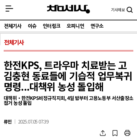
기사
제보
전체기사
이슈
인터링크
오피니언
연구소
전체기사
한전KPS, 트라우마 치료받는 고
김충현 동료들에 기습적 업무복귀
명령...대책위 농성 돌입해
대책위・한전KPS비정규직지회, 4일 밤부터 고용노동부 서산출장소
점거 농성 돌입
류민
2025.07.05 07:39