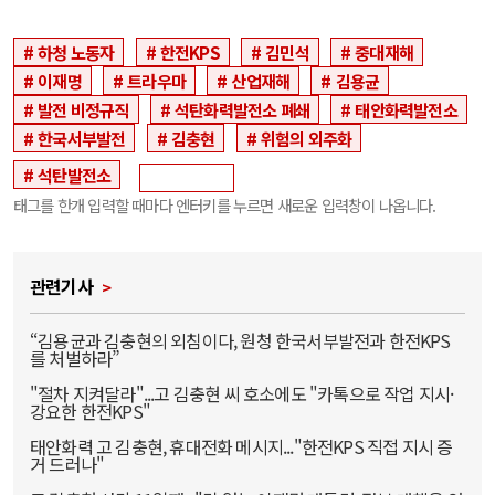
하청 노동자
한전KPS
김민석
중대재해
이재명
트라우마
산업재해
김용균
발전 비정규직
석탄화력발전소 폐쇄
태안화력발전소
한국서부발전
김충현
위험의 외주화
석탄발전소
태그를 한개 입력할 때마다 엔터키를 누르면 새로운 입력창이 나옵니다.
관련기사
“김용균과 김충현의 외침이다, 원청 한국서부발전과 한전KPS
를 처벌하라”
"절차 지켜달라"...고 김충현 씨 호소에도 "카톡으로 작업 지시·
강요한 한전KPS"
태안화력 고 김충현, 휴대전화 메시지..."한전KPS 직접 지시 증
거 드러나"