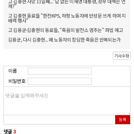
고 김충현 사망 11일째..."답 없는 이재명 대통령, 정부 대책은 언
제?"
고 김충현 동료들 "한전KPS, 하청 노동자에 반성문 쓰게 하며 지
배력 행사"
고 김용균·김충현의 동료들, "죽음의 발전소 멈추는" 파업 예고
김용균, 다시 김충현... 왜 노동자의 참담한 죽음은 반복되는가
기사수정
이름
비밀번호
등록
댓글
3