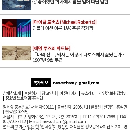
④ 좋아했던 회사에서 암을 얻어 떠난 남편
[마이클 로버츠(Michael Roberts)]
인플레이션 이론 1부: 주류 경제학
[애덤 투즈의 차트북]
『마의 산』, 역사는 어떻게 다보스에서 끝났는가…
1907년 9월 무렵
독자제보
newscham@gmail.com
참세상소개
|
후원하기
|
광고안내
|
이전페이지
|
뉴스레터
|
개인정보취급방침
|
청소년 보호책임:홍석만
참세상 등록번호: 서울 아 00111 | 등록일자: 2005년 11월 8일 | 발행인: 홍석만
| 편집인: 홍석만
서울
시 마포구 양화로8길 17-28, 2층 2015호
| TEL: (02)701-7688 | FAX:
(02)701-7112 |
E-mail:
newscham@gmail.com
별도의 표기가 없는 한 '참세상'이 생산한 저작물은 정보공유라이선스 2.0 : 영