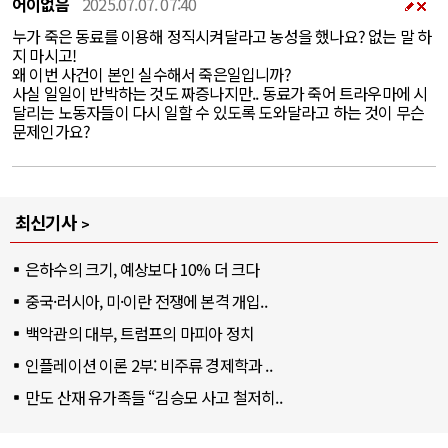
어이없음
2025.07.07. 07:40
누가 죽은 동료를 이용해 정직시켜달라고 농성을 했나요? 없는 말 하
지 마시고!
왜 이번 사건이 본인 실수해서 죽은일입니까?
사실 일일이 반박하는 것도 짜증나지만.. 동료가 죽어 트라우마에 시
달리는 노동자들이 다시 일할 수 있도록 도와달라고 하는 것이 무슨
문제인가요?
최신기사
은하수의 크기, 예상보다 10% 더 크다
중국·러시아, 미·이란 전쟁에 본격 개입..
백악관의 대부, 트럼프의 마피아 정치
인플레이션 이론 2부: 비주류 경제학과 ..
만도 산재 유가족들 “김승모 사고 철저히..