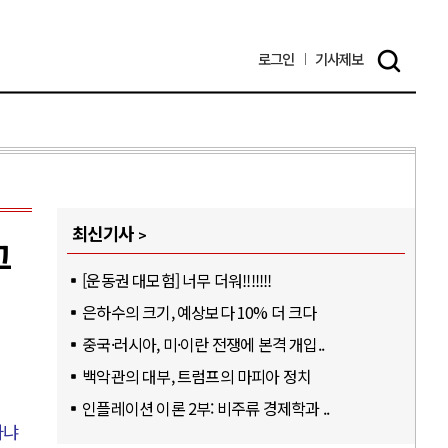
로그인
기사
제보
최신기사
그
[운동권 대모험] 너무 더워!!!!!!!
은하수의 크기, 예상보다 10% 더 크다
중국·러시아, 미·이란 전쟁에 본격 개입..
백악관의 대부, 트럼프의 마피아 정치
인플레이션 이론 2부: 비주류 경제학과 ..
타냐