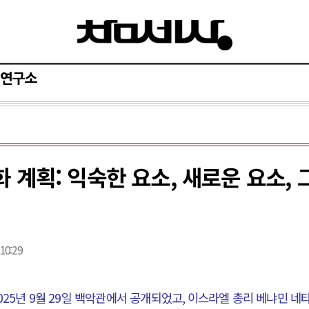
연구소
 계획: 익숙한 요소, 새로운 요소, 
 10:29
025
년
9
월
29
일 백악관에서 공개되었고
,
이스라엘 총리 베냐민 네