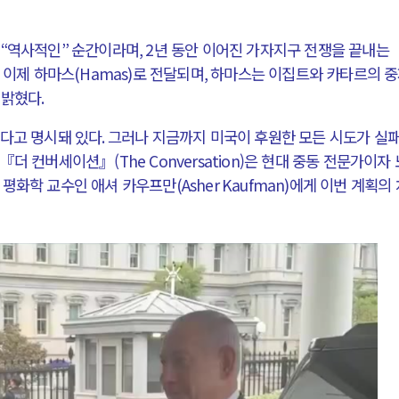
이
“
역사적인
”
순간이라며
, 2
년 동안 이어진 가자지구 전쟁을 끝내는
 이제 하마스
(Hamas)
로 전달되며
,
하마스는 이집트와 카타르의 
 밝혔다
.
전쟁
중동 위기
한다고 명시돼 있다
.
그러나 지금까지 미국이 후원한 모든 시도가 실
『더 컨버세이션』(The Conversation)은 현대 중동 전문가이자
전의 역..
호르무즈 갈등 격화, 트럼프 정치·경제 ..
)
평화학 교수인 애셔 카우프만
(Asher Kaufman)
에게 이번 계획의
러시아..
호르무즈 해협 통행료를 철회한 트럼프
 공..
이란, 호르무즈 해협 봉쇄 선택한 배경
 네덜란..
트럼프, 이란 압박수단 한계 직면
…민간 ..
하마스, 가자 통치권 이양으로 휴전 의지..