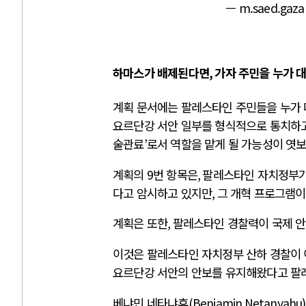
— m.saed.gaz
하마스가 배제된다면
,
가자 주민을 누가 
계획 문서에는 팔레스타인 주민들을 누가 
요르단강 서안 일부를 형식적으로 통치하
술관료
’
로서 역할을 맡게 될 가능성이 엿
계획의
9
번 항목은
,
팔레스타인 자치정부
다고 암시하고 있지만
,
그 개혁 프로그램이
계획은 또한
,
팔레스타인 경찰력이 국제 안
이것은 팔레스타인 자치정부 산하 경찰이 
요르단강 서안의 안보를 유지해왔다고 팔
베냐민 네타냐후
(Benjamin Netanyahu)