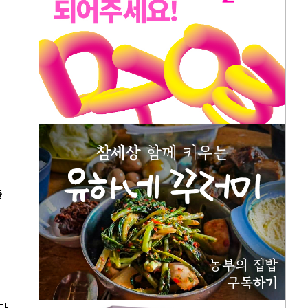
출
다
.