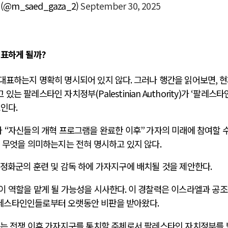
a (@m_saed_gaza_2)
September 30, 2025
대표하게 될까
?
대표하는지 명확히 명시되어 있지 않다
.
그러나 행간을 읽어보면
,
현
고 있는 팔레스타인 자치정부
(Palestinian Authority)
가
‘
팔레스타인
보인다
.
가
“
자신들의 개혁 프로그램을 완료한 이후
”
가자의 미래에 참여할 수
 무엇을 의미하는지는 전혀 명시하고 있지 않다
.
정화군의 훈련 및 감독 하에 가자지구에 배치될 것을 제안한다
.
이 역할을 맡게 될 가능성을 시사한다
.
이 경찰력은 이스라엘과 공
레스타인인들로부터 오랫동안 비판을 받아왔다
.
는 전쟁 이후 가자지구를 통치할 주체로서 팔레스타인 자치정부를