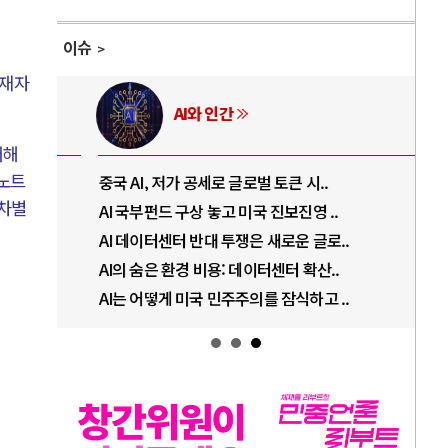
이슈
중재자
AI와 인간
패해
 노트
중국 AI, 저가 공세로 글로벌 토큰 시..
전쟁
 차별
AI 국부펀드 구상 놓고 미국 진보진영 ..
EU
AI 데이터센터 반대 투쟁은 새로운 글로..
나토
AI의 숨은 환경 비용: 데이터센터 확산..
우크
AI는 어떻게 미국 민주주의를 잠식하고 ..
러·