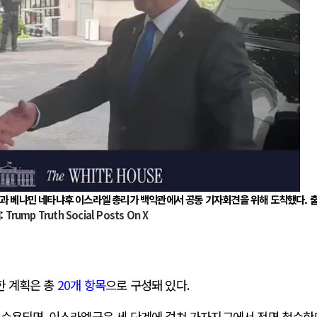
령과
베냐민 네타냐후
이스라엘 총리가
백악관에서 공동 기자회견
을 위해 도착했다. 
:
Trump Truth Social Posts On X
한 계획은 총
20
개 항목
으로 구성돼 있다
.
 수용되면
,
이스라엘군은 세 단계에 걸쳐 가자지구에서 전면 철수한