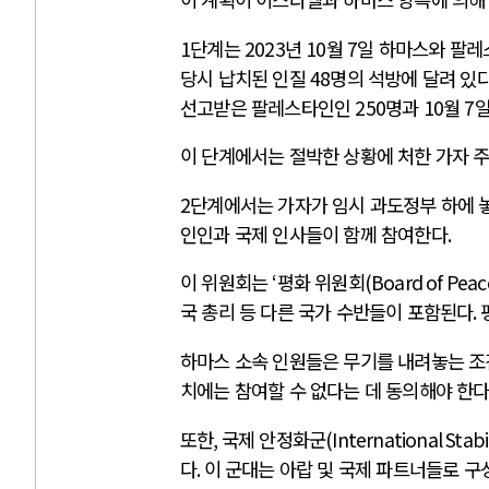
1
단계는
2023
년
10
월
7
일 하마스와 팔레
당시 납치된 인질
48
명의 석방에 달려 있
선고받은 팔레스타인인
250
명과
10
월
7
일
이 단계에서는 절박한 상황에 처한 가자 
2
단계에서는 가자가 임시 과도정부 하에 
인인과 국제 인사들이 함께 참여한다
.
이 위원회는
‘
평화 위원회
(Board of Peac
국 총리 등 다른 국가 수반들이 포함된다
.
하마스 소속 인원들은 무기를 내려놓는 조
치에는 참여할 수 없다는 데 동의해야 한
또한
,
국제 안정화군
(International Stabi
다
.
이 군대는 아랍 및 국제 파트너들로 