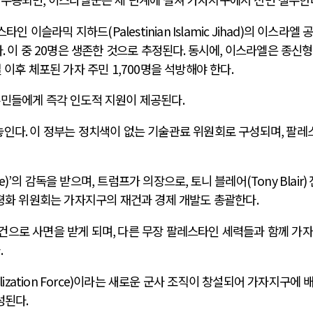
스타인 이슬라믹 지하드
(Palestinian Islamic Jihad)
의 이스라엘 
다
.
이 중
20
명은 생존한 것으로 추정된다
.
동시에
,
이스라엘은 종신
 이후 체포된 가자 주민
1,700
명을 석방해야 한다
.
주민들에게 즉각 인도적 지원이 제공된다
.
놓인다
.
이 정부는 정치색이 없는 기술관료 위원회로 구성되며
,
팔레
e)’
의 감독을 받으며
,
트럼프가 의장으로
,
토니 블레어
(Tony Blair)
평화 위원회는 가자지구의 재건과 경제 개발도 총괄한다
.
건으로 사면을 받게 되며
,
다른 무장 팔레스타인 세력들과 함께 가자
다
.
lization Force)
이라는 새로운 군사 조직이 창설되어 가자지구에 
구성된다
.