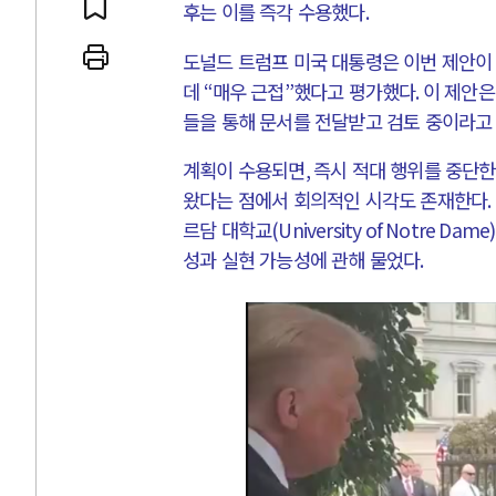
후는 이를 즉각 수용했다
.
도널드 트럼프 미국 대통령은 이번 제안
데
“
매우 근접
”
했다고 평가했다
.
이 제안은
들을 통해 문서를 전달받고 검토 중이라고
 인간
러시아-우크라이나 
계획이 수용되면
,
즉시 적대 행위를 중단
왔다는 점에서 회의적인 시각도 존재한다
.
세로 글로벌 토큰 시..
전쟁의 추상화: 우크라이나, 대리
르담 대학교
(University of Notre Dame
놓고 미국 진보진영 ..
EU·우크라이나 드론 협력 직후, 
성과 실현 가능성에 관해 물었다
.
대 투쟁은 새로운 글로..
나토, 우크라 군사지원 2027년까지
용: 데이터센터 확산..
우크라이나, 덴마크, 에스토니아,
 민주주의를 잠식하고 ..
러·우크라, 대규모 공습 주고받아