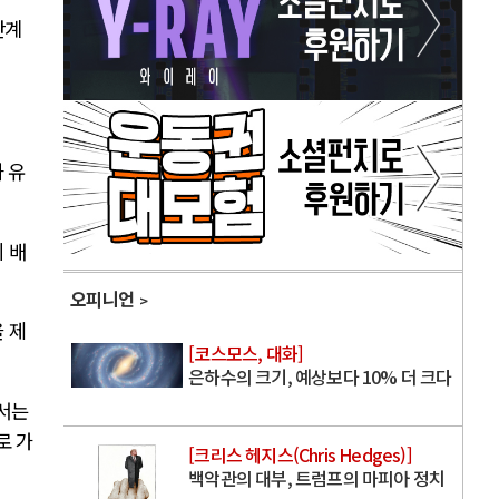
단계
 유
 배
오피니언
 제
[코스모스, 대화]
은하수의 크기, 예상보다 10% 더 크다
서는
로 가
[크리스 헤지스(Chris Hedges)]
백악관의 대부, 트럼프의 마피아 정치