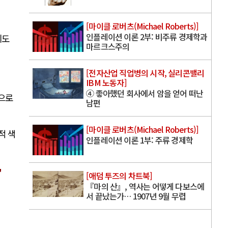
[마이클 로버츠(Michael Roberts)]
인플레이션 이론 2부: 비주류 경제학과
에도
마르크스주의
[전자산업 직업병의 시작, 실리콘밸리
IBM 노동자]
④ 좋아했던 회사에서 암을 얻어 떠난
으로
남편
[마이클 로버츠(Michael Roberts)]
적 색
인플레이션 이론 1부: 주류 경제학
"
[애덤 투즈의 차트북]
『마의 산』, 역사는 어떻게 다보스에
서 끝났는가… 1907년 9월 무렵