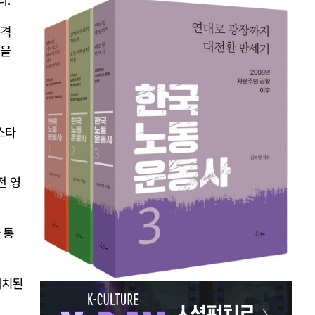
공격
형을
스타
전 영
 통
배치된